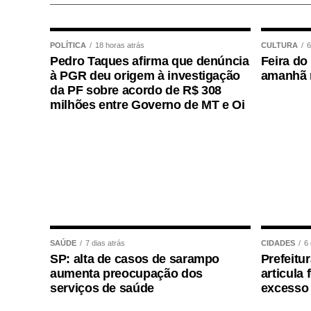
Servidor Público (Pasep), pagos pelo Ban
milhões.
POLÍTICA
18 horas atrás
CULTURA
6
Pedro Taques afirma que denúncia
Feira do 
Quem tem direito ao Abon
à PGR deu origem à investigação
amanhã n
da PF sobre acordo de R$ 308
Tem direito ao benefício o trabalhador que
milhões entre Governo de MT e Oi
• Está inscrito no Pis/Pasep há pelo meno
• Trabalhou com carteira assinada por no
• Recebeu remuneração média mensal de 
• Teve os dados corretamente informados
SAÚDE
7 dias atrás
CIDADES
6 
SP: alta de casos de sarampo
Prefeitu
Instituído pela Lei nº 7.998/90, o abon
aumenta preocupação dos
articula
proporcional ao período trabalhado. 
serviços de saúde
excesso 
Trabalhador (FAT), com a habilitação f