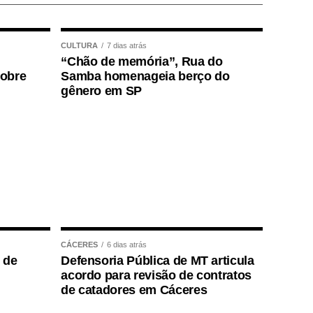
CULTURA
7 dias atrás
“Chão de memória”, Rua do
sobre
Samba homenageia berço do
gênero em SP
CÁCERES
6 dias atrás
 de
Defensoria Pública de MT articula
acordo para revisão de contratos
de catadores em Cáceres