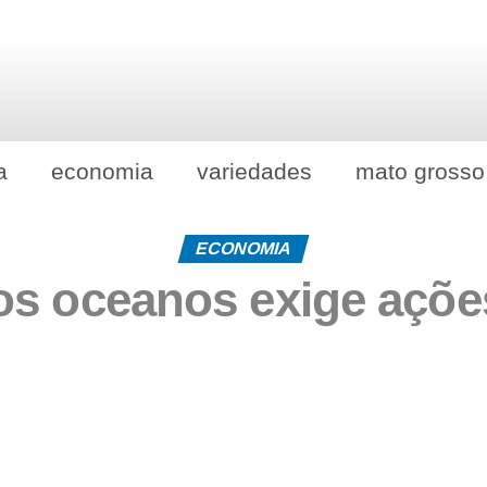
a
economia
variedades
mato grosso
ECONOMIA
os oceanos exige ações