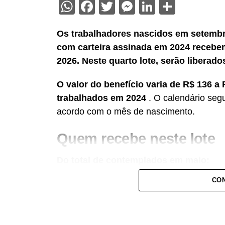
WhatsApp
Facebook
Twitter
Messenger
LinkedIn
Share
Os trabalhadores nascidos em setembr
com carteira assinada em 2024 recebem 
2026. Neste quarto lote, serão liberado
O valor do benefício varia de R$ 136 
trabalhados em 2024
. O calendário seg
acordo com o mês de nascimento.
Quem recebe neste lote
Do total de contemplados em maio:
CON
• 3.840.487 são trabalhadores da iniciati
Social (PIS), com pagamento feito pela 
• 499.509 são servidores públicos, inscr