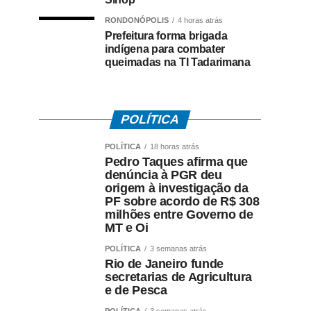
RONDONÓPOLIS
4 horas atrás
Prefeitura forma brigada
indígena para combater
queimadas na TI Tadarimana
POLÍTICA
POLÍTICA
18 horas atrás
Pedro Taques afirma que
denúncia à PGR deu
origem à investigação da
PF sobre acordo de R$ 308
milhões entre Governo de
MT e Oi
POLÍTICA
3 semanas atrás
Rio de Janeiro funde
secretarias de Agricultura
e de Pesca