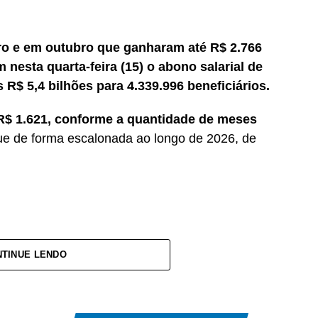
o e em outubro que ganharam até R$ 2.766
nesta quarta-feira (15) o abono salarial de
s R$ 5,4 bilhões para 4.339.996 beneficiários.
a R$ 1.621, conforme a quantidade de meses
ue de forma escalonada ao longo de 2026, de
TINUE LENDO
va privada, inscritos no Programa de Integração
Caixa Econômica Federal, somando R$ 4,8 bilhões;
itos no Programa de Formação do Patrimônio do