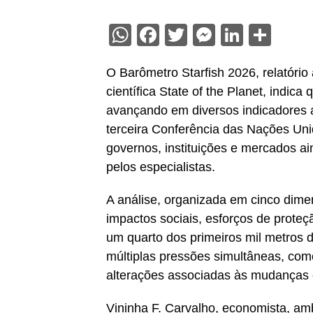
WhatsApp
Facebook
Twitter
Messenge
Linked
Sha
O Barômetro Starfish 2026, relatório
científica State of the Planet, indi
avançando em diversos indicadores 
terceira Conferência das Nações Uni
governos, instituições e mercados a
pelos especialistas.
A análise, organizada em cinco dim
impactos sociais, esforços de prote
um quarto dos primeiros mil metros 
múltiplas pressões simultâneas, como
alterações associadas às mudanças c
Vininha F. Carvalho, economista, amb