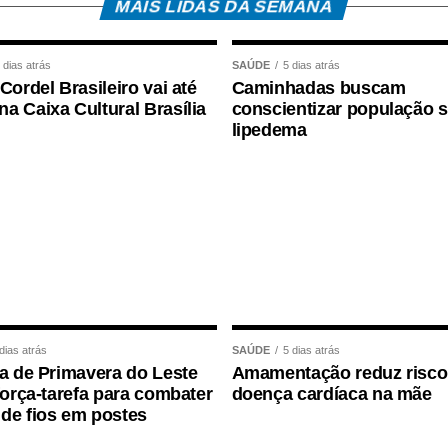
MAIS LIDAS DA SEMANA
co do Brasil, com total de cerca de R$ 600
 dias atrás
SAÚDE
5 dias atrás
Cordel Brasileiro vai até
Caminhadas buscam
o Salarial
a Caixa Cultural Brasília
conscientizar população 
lipedema
:
s cinco anos;
 mínimo 30 dias em 2024;
até R$ 2.766 no ano-base;
 pelo empregador no e-Social.
dias atrás
SAÚDE
5 dias atrás
ra de Primavera do Leste
Amamentação reduz risco
o salarial pode chegar até a um salário mínimo,
 força-tarefa para combater
doença cardíaca na mãe
Os recursos vêm do Fundo de Amparo ao
de fios em postes
eita pelo Ministério do Trabalho e Emprego.