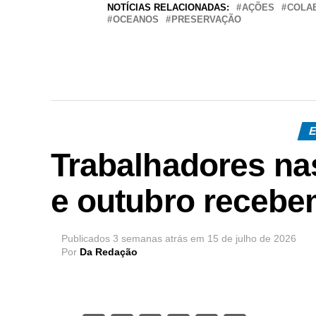
NOTÍCIAS RELACIONADAS:
AÇÕES
COLA
OCEANOS
PRESERVAÇÃO
E
Trabalhadores n
e outubro recebe
Publicados
3 semanas atrás
em
15 de julho de 2026
Por
Da Redação