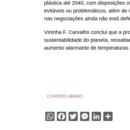
plástica até 2040, com disposições ob
evitáveis ou problemáticos, além de 
nas negociações ainda não está defi
Vininha F. Carvalho conclui que a pr
sustentabilidade do planeta, ressal
aumento alarmante de temperaturas e
COMENTE ABAIXO:
WhatsApp
Facebook
Twitter
Messenge
Linked
Sha