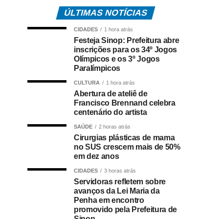
ÚLTIMAS NOTÍCIAS
CIDADES
1 hora atrás
Festeja Sinop: Prefeitura abre
inscrições para os 34º Jogos
Olímpicos e os 3º Jogos
Paralímpicos
CULTURA
1 hora atrás
Abertura de ateliê de
Francisco Brennand celebra
centenário do artista
SAÚDE
2 horas atrás
Cirurgias plásticas de mama
no SUS crescem mais de 50%
em dez anos
CIDADES
3 horas atrás
Servidoras refletem sobre
avanços da Lei Maria da
Penha em encontro
promovido pela Prefeitura de
Sinop