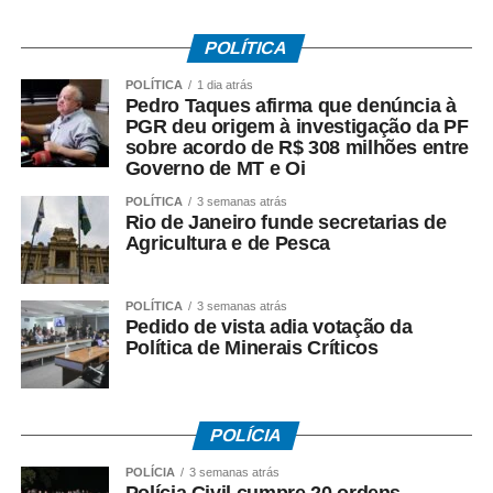
Brasília), em Macau (China). As brasileiras buscam o
título inédito na competição.
POLÍTICA
Após a França, a Amarelinha terá pela frente os Estados
POLÍTICA
1 dia atrás
Unidos na quinta (16), às 22h, e no dia seguinte, encara a
Pedro Taques afirma que denúncia à
PGR deu origem à investigação da PF
Polônia, também às 22h. O último duelo será contra a
sobre acordo de R$ 308 milhões entre
China, no domingo (19), às 14h.
Governo de MT e Oi
POLÍTICA
3 semanas atrás
A relação de atletas relacionados por Bernadinho inclui
Rio de Janeiro funde secretarias de
Cachopa e Brasília (levantadores); Darlan e Bryan
Agricultura e de Pesca
(opostos); Lucarelli, Adriano, Honorato e Arthur Bento
(ponteiros); Flávio, Judson, Pinta e Barreto (centrais); e
POLÍTICA
3 semanas atrás
Maique e Pureza (líberos).
Pedido de vista adia votação da
Política de Minerais Críticos
Os demais confrontos das quartas reunirão Estados
Unidos (1º) e China – embora fora zona de classificação,
o país asiático garantiu a oitava vaga por ser anfitrião da
POLÍCIA
fase final); a tricampeã Itália (2º) contra Holanda; e
Turquia (4ª) contra Canadá (5ª).
POLÍCIA
3 semanas atrás
Polícia Civil cumpre 20 ordens