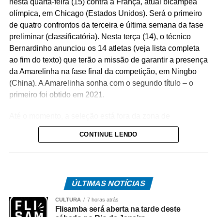
nesta quarta-feira (15) contra a França, atual bicampeã
olímpica, em Chicago (Estados Unidos). Será o primeiro
de quatro confrontos da terceira e última semana da fase
preliminar (classificatória). Nesta terça (14), o técnico
Bernardinho anunciou os 14 atletas (veja lista completa
ao fim do texto) que terão a missão de garantir a presença
da Amarelinha na fase final da competição, em Ningbo
(China). A Amarelinha sonha com o segundo título – o
primeiro foi obtido em 2021.
Até o momento, a seleção está fora da zona de
classificação: ocupa a nona posição, com 13 pontos, um
CONTINUE LENDO
a menos que a Turquia (7ª) e Bulgária (8ª), ambas com
14. Das 18 seleções inscritas no torneio, apenas as sete
primeiras colocadas ao término da fase preliminar (três
semanas) avançam às quartas de final. A oitava vaga é
ÚLTIMAS NOTÍCIAS
reservada à China, por ser o país sede da reta final
(quartas, semifinais e decisão do título).
CULTURA
7 horas atrás
Flisamba será aberta na tarde deste