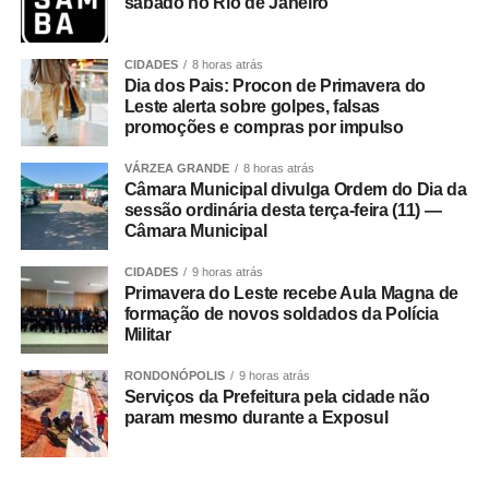
sábado no Rio de Janeiro
Nesta semana decisiva, o Brasil não contará Douglas
Souza (que se casou há cinco dias) e Lukas Bergmann,
ainda não liberado pelo departamento médico -o atleta se
CIDADES
8 horas atrás
recupera de uma lesão na coluna, ocorrida no fim de
Dia dos Pais: Procon de Primavera do
Leste alerta sobre golpes, falsas
2025. A única novidade no elenco que competiu nas
promoções e compras por impulso
primeiras semanas do torneio é a inclusão do ponteiro
Maicon na lista de Bernardinho.
VÁRZEA GRANDE
8 horas atrás
Câmara Municipal divulga Ordem do Dia da
sessão ordinária desta terça-feira (11) —
[Post Instagram]
Câmara Municipal
CIDADES
9 horas atrás
Seleção feminina encara
Primavera do Leste recebe Aula Magna de
formação de novos soldados da Polícia
Japão nas quartas
Militar
RONDONÓPOLIS
9 horas atrás
Terceira colocada na fase preliminar, a seleção brasileira
Serviços da Prefeitura pela cidade não
feminina de vôlei terá pela frente o Japão (6º) nas quartas
param mesmo durante a Exposul
de final da Liga das Nações. O duelo está programado
para 22 de julho (uma quarta-feira), às 8h30 (horário de