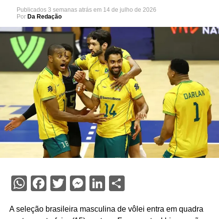
Publicados
3 semanas atrás
em
14 de julho de 2026
Por
Da Redação
WhatsApp
Facebook
Twitter
Messenger
LinkedIn
Share
A seleção brasileira masculina de vôlei entra em quadra