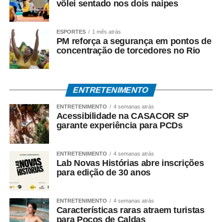
vôlei sentado nos dois naipes
WhatsApp
Facebook
Twitter
Messenger
LinkedIn
Share
ESPORTES
1 mês atrás
PM reforça a segurança em pontos de
concentração de torcedores no Rio
ENTRETENIMENTO
ENTRETENIMENTO
4 semanas atrás
Acessibilidade na CASACOR SP
garante experiência para PCDs
ENTRETENIMENTO
4 semanas atrás
Lab Novas Histórias abre inscrições
para edição de 30 anos
ENTRETENIMENTO
4 semanas atrás
Características raras atraem turistas
para Poços de Caldas