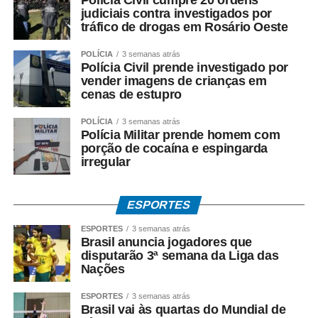
judiciais contra investigados por
[Post Instagram]
tráfico de drogas em Rosário Oeste
POLÍCIA
3 semanas atrás
Jogos das quartas do torneio
Polícia Civil prende investigado por
vender imagens de crianças em
cenas de estupro
feminino
POLÍCIA
3 semanas atrás
22/07 – 5h – Itália x Holanda
Polícia Militar prende homem com
porção de cocaína e espingarda
22/07 – 8h30 –
Brasil x Japão
irregular
23/07 – 5h – Turquia x Canadá
ESPORTES
23/07 – 8h30 – Estados Unidos x China
ESPORTES
3 semanas atrás
Brasil anuncia jogadores que
disputarão 3ª semana da Liga das
Nações
ESPORTES
3 semanas atrás
COMENTE ABAIXO:
Brasil vai às quartas do Mundial de