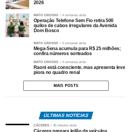
2026
MATO GROSSO
4 semanas atrás
Operação Telefone Sem Fio retira 500
quilos de cabos irregulares da Avenida
Dom Bosco
MATO GROSSO
4 semanas atrás
Mega-Sena acumula para R$ 25 milhões;
confira números sorteados
MATO GROSSO
4 semanas atrás
Raoni está consciente, mas apresenta leve
piora no quadro renal
MAIS POSTS
ÚLTIMAS NOTÍCIAS
CÁCERES
45 minutos atrás
Cáceres prepara leilão de veículos