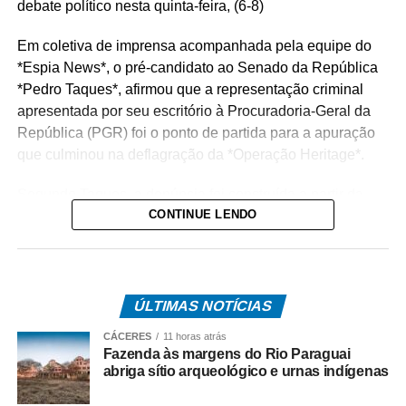
debate político nesta quinta-feira, (6-8)
Em coletiva de imprensa acompanhada pela equipe do
*Espia News*, o pré-candidato ao Senado da República
*Pedro Taques*, afirmou que a representação criminal
apresentada por seu escritório à Procuradoria-Geral da
República (PGR) foi o ponto de partida para a apuração
que culminou na deflagração da *Operação Heritage*.
Segundo Taques, a denúncia foi construída a partir da
CONTINUE LENDO
análise de documentos que, na avaliação dele, apontam
possíveis irregularidades na celebração do acordo entre
o Estado e a operadora de telefonia.
*Como surgiu o caso*
ÚLTIMAS NOTÍCIAS
O acordo investigado envolve uma disputa tributária entre
CÁCERES
11 horas atrás
o Governo de Mato Grosso e a Oi S.A., encerrada por
Fazenda às margens do Rio Paraguai
meio de um acordo administrativo que movimentou cerca
abriga sítio arqueológico e urnas indígenas
de R$ 308 milhões.