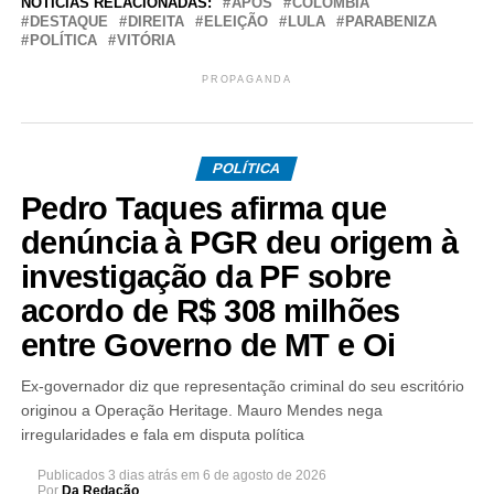
NOTÍCIAS RELACIONADAS:
APÓS
COLÔMBIA
DESTAQUE
DIREITA
ELEIÇÃO
LULA
PARABENIZA
POLÍTICA
VITÓRIA
PROPAGANDA
POLÍTICA
Pedro Taques afirma que
denúncia à PGR deu origem à
investigação da PF sobre
acordo de R$ 308 milhões
entre Governo de MT e Oi
Ex-governador diz que representação criminal do seu escritório
originou a Operação Heritage. Mauro Mendes nega
irregularidades e fala em disputa política
Publicados
3 dias atrás
em
6 de agosto de 2026
Por
Da Redação