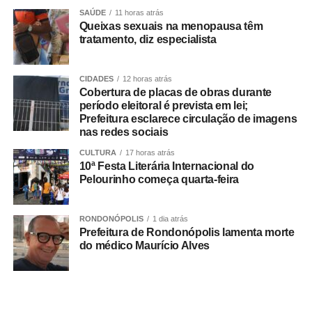
SAÚDE
11 horas atrás
Na coletiva, Pedro Taques afirmou que o Estado possuía
Queixas sexuais na menopausa têm
decisões judiciais favoráveis e que, por isso, não haveria
tratamento, diz especialista
fundamento jurídico para a celebração do acordo da
forma como ocorreu. Segundo ele, a legislação estadual
CIDADES
12 horas atrás
que criou a Câmara de Resolução Consensual de
Cobertura de placas de obras durante
Conflitos, a *Consenso-MT*, não autorizaria esse tipo de
período eleitoral é prevista em lei;
negociação envolvendo créditos tributários.
Prefeitura esclarece circulação de imagens
nas redes sociais
O ex-governador também disse que sua equipe
CULTURA
17 horas atrás
identificou movimentações financeiras consideradas
10ª Festa Literária Internacional do
Pelourinho começa quarta-feira
suspeitas envolvendo fundos de investimento ligados aos
valores pagos no acordo. As informações foram reunidas
em uma representação encaminhada à PGR, que
RONDONÓPOLIS
1 dia atrás
posteriormente resultou na abertura das investigações
Prefeitura de Rondonópolis lamenta morte
do médico Maurício Alves
pela Polícia Federal.
*O que disse Pedro Taques*
Durante a coletiva, Taques fez duras críticas ao acordo
firmado pelo Governo do Estado e afirmou que: