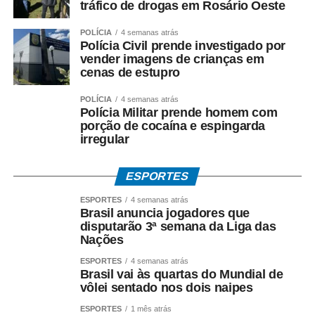
tráfico de drogas em Rosário Oeste
criminosa, peculato, lavagem de dinheiro, crimes contra o
Sistema Financeiro Nacional e uso de informação
POLÍCIA
4 semanas atrás
Polícia Civil prende investigado por
privilegiada*.
vender imagens de crianças em
cenas de estupro
Até o momento, a investigação segue em andamento e
não há condenação de qualquer investigado.
POLÍCIA
4 semanas atrás
Polícia Militar prende homem com
porção de cocaína e espingarda
*O que diz Mauro Mendes*
irregular
*Mauro Mendes nega todas as acusações.*
Em manifestações públicas, o ex-governador afirma que
ESPORTES
o acordo foi celebrado dentro da legalidade, com
ESPORTES
4 semanas atrás
respaldo técnico e jurídico, e sustenta que a investigação
Brasil anuncia jogadores que
esclarecerá a regularidade dos atos praticados durante
disputarão 3ª semana da Liga das
Nações
sua gestão. Mendes também atribui as acusações ao
ambiente de disputa política.
ESPORTES
4 semanas atrás
Brasil vai às quartas do Mundial de
vôlei sentado nos dois naipes
*Investigação continua*
A Polícia Federal prossegue com a coleta de provas e a
ESPORTES
1 mês atrás