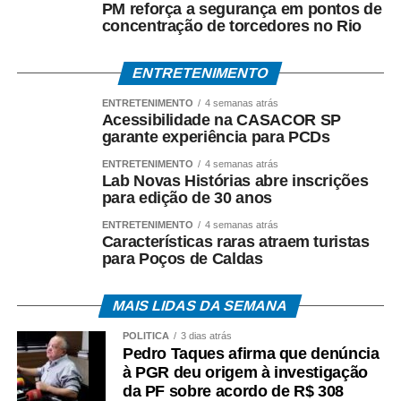
PM reforça a segurança em pontos de
análise dos documentos apreendidos durante a
concentração de torcedores no Rio
Operação Heritage.
A existência da investigação não representa condenação,
ENTRETENIMENTO
e todos os investigados têm assegurados os direitos ao
ENTRETENIMENTO
4 semanas atrás
contraditório, à ampla defesa e à presunção de inocência.
Acessibilidade na CASACOR SP
garante experiência para PCDs
O *Espia News* continuará acompanhando o andamento
ENTRETENIMENTO
4 semanas atrás
do caso e trará novas informações à medida que houver
Lab Novas Histórias abre inscrições
manifestações oficiais das autoridades e das partes
para edição de 30 anos
envolvidas.
ENTRETENIMENTO
4 semanas atrás
Características raras atraem turistas
para Poços de Caldas
COMENTE ABAIXO:
MAIS LIDAS DA SEMANA
WhatsApp
Facebook
Twitter
Messenger
LinkedIn
Share
POLÍTICA
3 dias atrás
Pedro Taques afirma que denúncia
à PGR deu origem à investigação
da PF sobre acordo de R$ 308