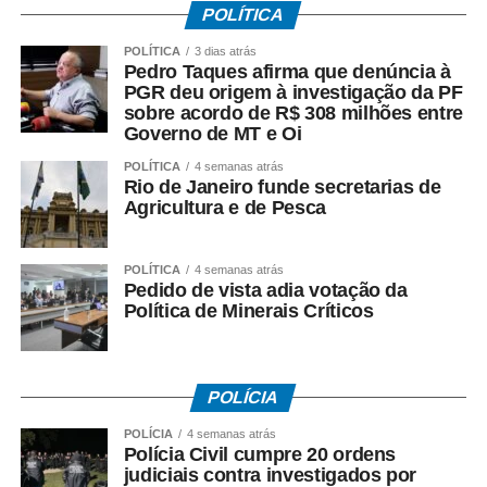
POLÍTICA
– *A investigação da PF teve origem* na representação
criminal apresentada por seu escritório;
POLÍTICA
3 dias atrás
Pedro Taques afirma que denúncia à
– *O acordo com a Oi foi ilegal*, em sua avaliação;
PGR deu origem à investigação da PF
– *Houve falhas nos critérios* utilizados para definir os
sobre acordo de R$ 308 milhões entre
valores envolvidos;
Governo de MT e Oi
– *O fluxo dos recursos públicos precisa ser esclarecido*
POLÍTICA
4 semanas atrás
pelas autoridades responsáveis.
Rio de Janeiro funde secretarias de
Agricultura e de Pesca
O ex-governador destacou ainda que as medidas
cautelares da Operação Heritage foram autorizadas pelo
POLÍTICA
4 semanas atrás
Supremo Tribunal Federal após manifestação da
Pedido de vista adia votação da
Procuradoria-Geral da República.
Política de Minerais Críticos
*O que investiga a Polícia Federal*
A Operação Heritage apura se houve irregularidades na
POLÍCIA
negociação envolvendo recursos públicos destinados ao
acordo com a Oi.
POLÍCIA
4 semanas atrás
Polícia Civil cumpre 20 ordens
judiciais contra investigados por
Entre os crimes investigados estão: *organização