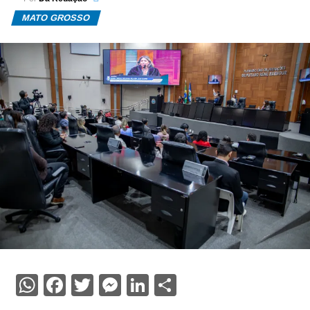
MATO GROSSO
WhatsApp
Facebook
Twitter
Messenger
LinkedIn
Share