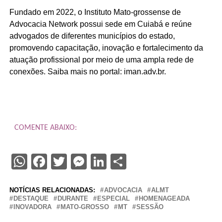
Fundado em 2022, o Instituto Mato-grossense de
Advocacia Network possui sede em Cuiabá e reúne
advogados de diferentes municípios do estado,
promovendo capacitação, inovação e fortalecimento da
atuação profissional por meio de uma ampla rede de
conexões. Saiba mais no portal: iman.adv.br.
COMENTE ABAIXO:
WhatsApp
Facebook
Twitter
Messenger
LinkedIn
Share
NOTÍCIAS RELACIONADAS:
ADVOCACIA
ALMT
DESTAQUE
DURANTE
ESPECIAL
HOMENAGEADA
INOVADORA
MATO-GROSSO
MT
SESSÃO