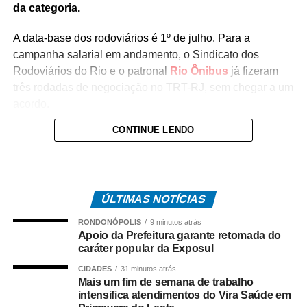
da categoria.
A data-base dos rodoviários é 1º de julho. Para a
campanha salarial em andamento, o Sindicato dos
Rodoviários do Rio e o patronal
Rio Ônibus
já fizeram
três rodadas de negociação no TRT-RJ, sem chegar a um
acordo.
CONTINUE LENDO
Durante as negociações mediadas pela Justiça do
Trabalho, a categoria flexibilizou a reivindicação de
reajuste salarial de 17% para 12% (dividido em
parcelas), mas as empresas ofereceram 4,5%. Antes,
ÚLTIMAS NOTÍCIAS
o Rio Ônibus havia ofertado 4,39%.
RONDONÓPOLIS
9 minutos atrás
O desembargador Gustavo Tadeu Alkmim, da Seção
Apoio da Prefeitura garante retomada do
Especializada em Dissídios Coletivos (Sedic), pediu que
caráter popular da Exposul
os patrões aumentem a oferta de reajuste para 5%, o
CIDADES
31 minutos atrás
mesmo valor pago as categorias de rodoviários das
Mais um fim de semana de trabalho
intensifica atendimentos do Vira Saúde em
cidades de Duque de Caxias e Nova Iguaçu, na Baixada