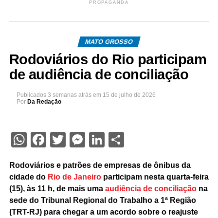
PROPAGANDA
MATO GROSSO
Rodoviários do Rio participam
de audiência de conciliação
Publicados
3 semanas atrás
em
15 de julho de 2026
Por
Da Redação
WhatsApp
Facebook
Twitter
Messenger
LinkedIn
Share
Rodoviários e patrões de empresas de ônibus da
cidade do
Rio de Janeiro
participam nesta quarta-feira
(15), às 11 h, de mais uma
audiência de conciliação
na
sede do Tribunal Regional do Trabalho a 1ª Região
(TRT-RJ) para chegar a um acordo sobre o reajuste