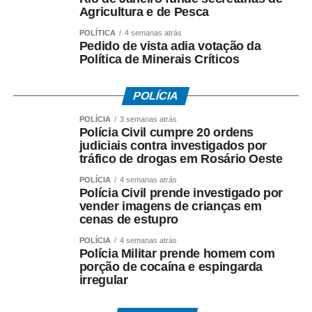
Entre as principais reivindicações da categoria estão
Agricultura e de Pesca
reajuste salarial, valorização dos pisos remuneratórios,
POLÍTICA
4 semanas atrás
ampliação do auxílio-alimentação para R$ 1 mil e o
Pedido de vista adia votação da
pagamento do intervalo para refeição como hora
Política de Minerais Críticos
extraordinária.
POLÍCIA
POLÍCIA
3 semanas atrás
Polícia Civil cumpre 20 ordens
judiciais contra investigados por
COMENTE ABAIXO:
tráfico de drogas em Rosário Oeste
POLÍCIA
4 semanas atrás
WhatsApp
Facebook
Twitter
Messenger
LinkedIn
Share
Polícia Civil prende investigado por
vender imagens de crianças em
cenas de estupro
POLÍCIA
4 semanas atrás
Polícia Militar prende homem com
porção de cocaína e espingarda
irregular