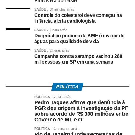
Primavera do Leste
Fluminense.
SAÚDE
34 minutos atrás
Controle do colesterol deve começar na
Paralisação
infância, alerta cardiologista
No dia 27 de junho, o Sindicato dos Rodoviários ajuizou
SAÚDE
1 hora atrás
Diagnóstico precoce da AME é divisor de
o dissídio coletivo de greve e de natureza econômica. Na
águas para qualidade de vida
mesma data, o TRT-RJ, considerou a greve legal e
SAÚDE
2 horas atrás
concedeu liminar autorizando o início da paralisação.
Campanha contra sarampo vacinou 280
Determinou a manutenção de, no mínimo, 50% da frota
mil pessoas em SP em uma semana
operacional em cada linha e itinerário, sob pena de multa
de R$ 50 mil em caso de descumprimento da medida.
POLÍTICA
Dois dias depois, no dia 29 de junho, os rodoviários do
município do Rio de Janeiro iniciaram a paralisação. No
POLÍTICA
2 dias atrás
dia 2 de julho, suspenderam o movimento, a pedido do
Pedro Taques afirma que denúncia à
PGR deu origem à investigação da PF
TRT-RJ, mantendo o estado de greve, para que o
sobre acordo de R$ 308 milhões entre
sindicato patronal aumentasse a proposta de reajuste,
Governo de MT e Oi
mas não houve acordo.
POLÍTICA
3 semanas atrás
Rio de Janeiro funde secretarias de