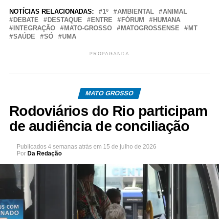
NOTÍCIAS RELACIONADAS:
1º
AMBIENTAL
ANIMAL
DEBATE
DESTAQUE
ENTRE
FÓRUM
HUMANA
INTEGRAÇÃO
MATO-GROSSO
MATOGROSSENSE
MT
SAÚDE
SÓ
UMA
PROPAGANDA
MATO GROSSO
Rodoviários do Rio participam
de audiência de conciliação
Publicados
4 semanas atrás
em
15 de julho de 2026
Por
Da Redação