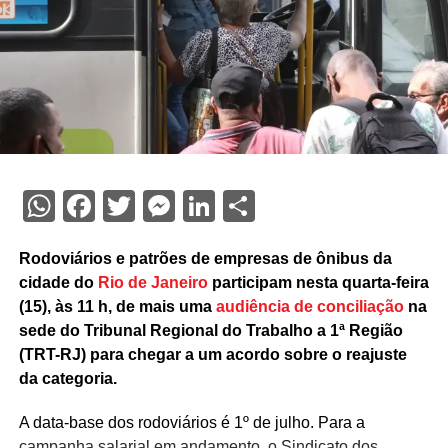
WhatsApp
Facebook
Twitter
Messenger
LinkedIn
Share
Rodoviários e patrões de empresas de ônibus da
cidade do
Rio de Janeiro
participam nesta quarta-feira
(15), às 11 h, de mais uma
audiência de conciliação
na
sede do Tribunal Regional do Trabalho a 1ª Região
(TRT-RJ) para chegar a um acordo sobre o reajuste
da categoria.
A data-base dos rodoviários é 1º de julho. Para a
campanha salarial em andamento, o Sindicato dos