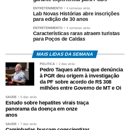
ENTRETENIMENTO
4 semanas atrás
Lab Novas Histórias abre inscrições
para edição de 30 anos
ENTRETENIMENTO
4 semanas atrás
Características raras atraem turistas
para Poços de Caldas
MAIS LIDAS DA SEMANA
POLÍTICA
2 dias atrás
Pedro Taques afirma que denúncia
à PGR deu origem à investigação
da PF sobre acordo de R$ 308
milhões entre Governo de MT e Oi
SAÚDE
6 dias atrás
Estudo sobre hepatites virais traça
panorama da doença em onze
anos
SAÚDE
7 dias atrás
Caminhadas buscam conscientizar