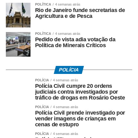
POLÍTICA
4 semanas atrás
extraordinária.
Rio de Janeiro funde secretarias de
Agricultura e de Pesca
POLÍTICA
4 semanas atrás
Pedido de vista adia votação da
COMENTE ABAIXO:
Política de Minerais Críticos
WhatsApp
Facebook
Twitter
Messenger
LinkedIn
Share
POLÍCIA
POLÍCIA
4 semanas atrás
Polícia Civil cumpre 20 ordens
judiciais contra investigados por
tráfico de drogas em Rosário Oeste
POLÍCIA
4 semanas atrás
Polícia Civil prende investigado por
vender imagens de crianças em
cenas de estupro
POLÍCIA
4 semanas atrás