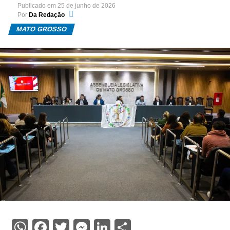
Publicado em
25 de junho de 2026
Por
Da Redação
MATO GROSSO
WhatsApp
Facebook
Twitter
Messenger
LinkedIn
Share