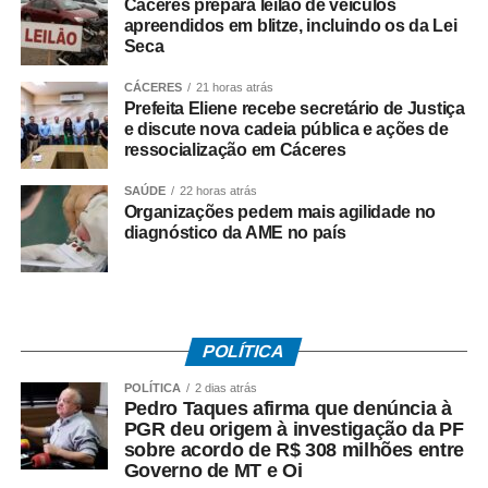
Cáceres prepara leilão de veículos
No dia 27 de junho, o Sindicato dos Rodoviários ajuizou
apreendidos em blitze, incluindo os da Lei
Seca
o dissídio coletivo de greve e de natureza econômica. Na
mesma data, o TRT-RJ, considerou a greve legal e
CÁCERES
21 horas atrás
concedeu liminar autorizando o início da paralisação.
Prefeita Eliene recebe secretário de Justiça
Determinou a manutenção de, no mínimo, 50% da frota
e discute nova cadeia pública e ações de
ressocialização em Cáceres
operacional em cada linha e itinerário, sob pena de multa
de R$ 50 mil em caso de descumprimento da medida.
SAÚDE
22 horas atrás
Organizações pedem mais agilidade no
Dois dias depois, no dia 29 de junho, os rodoviários do
diagnóstico da AME no país
município do Rio de Janeiro iniciaram a paralisação. No
dia 2 de julho, suspenderam o movimento, a pedido do
TRT-RJ, mantendo o estado de greve, para que o
sindicato patronal aumentasse a proposta de reajuste,
POLÍTICA
mas não houve acordo.
POLÍTICA
2 dias atrás
Entre as principais reivindicações da categoria estão
Pedro Taques afirma que denúncia à
PGR deu origem à investigação da PF
reajuste salarial, valorização dos pisos remuneratórios,
sobre acordo de R$ 308 milhões entre
ampliação do auxílio-alimentação para R$ 1 mil e o
Governo de MT e Oi
pagamento do intervalo para refeição como hora