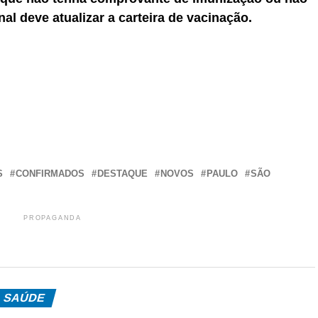
l deve atualizar a carteira de vacinação.
r
In
re
S
CONFIRMADOS
DESTAQUE
NOVOS
PAULO
SÃO
PROPAGANDA
SAÚDE