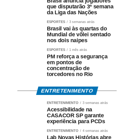
Brasil anuncia jogadores
que disputarão 3ª semana
da Liga das Nações
ESPORTES
3 semanas atrás
Brasil vai às quartas do
Mundial de vôlei sentado
nos dois naipes
ESPORTES
1 mês atrás
PM reforça a segurança
em pontos de
concentração de
torcedores no Rio
ENTRETENIMENTO
ENTRETENIMENTO
3 semanas atrás
Acessibilidade na
CASACOR SP garante
experiência para PCDs
ENTRETENIMENTO
4 semanas atrás
Lab Novas Histórias abre