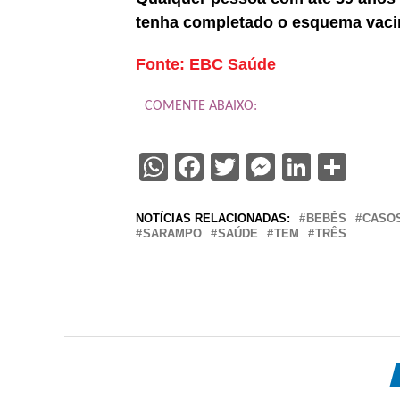
tenha completado o esquema vacina
Fonte: EBC Saúde
COMENTE ABAIXO:
WhatsApp
Facebook
Twitter
Messenge
Linked
Sha
NOTÍCIAS RELACIONADAS:
BEBÊS
CASO
SARAMPO
SAÚDE
TEM
TRÊS