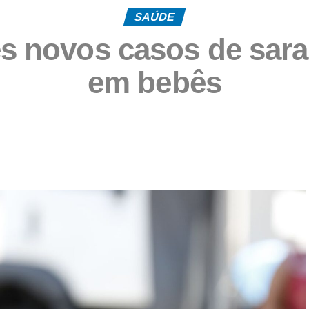
SAÚDE
ês novos casos de sa
em bebês