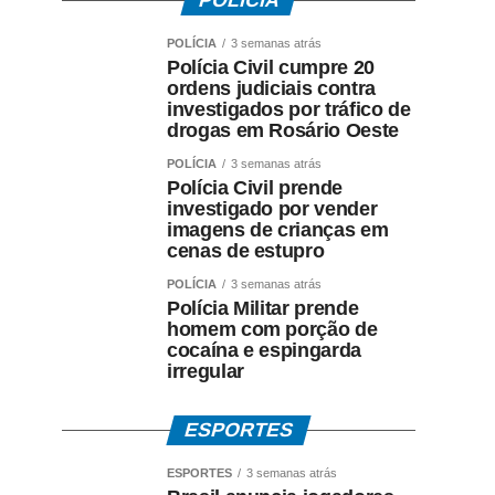
POLÍCIA
POLÍCIA
3 semanas atrás
Polícia Civil cumpre 20
ordens judiciais contra
investigados por tráfico de
drogas em Rosário Oeste
POLÍCIA
3 semanas atrás
Polícia Civil prende
investigado por vender
imagens de crianças em
cenas de estupro
POLÍCIA
3 semanas atrás
Polícia Militar prende
homem com porção de
cocaína e espingarda
irregular
ESPORTES
ESPORTES
3 semanas atrás