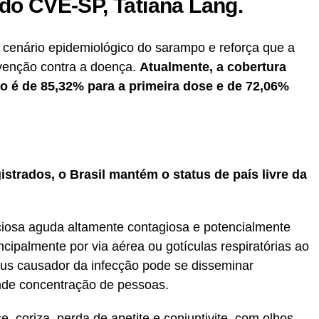
 do CVE-SP, Tatiana Lang.
cenário epidemiológico do sarampo e reforça que a
evenção contra a doença.
Atualmente, a cobertura
o é de 85,32% para a primeira dose e de 72,06%
strados, o Brasil mantém o status de país livre da
ciosa aguda altamente contagiosa e potencialmente
cipalmente por via aérea ou gotículas respiratórias ao
 vírus causador da infecção pode se disseminar
de concentração de pessoas.
e, coriza, perda de apetite e conjuntivite, com olhos