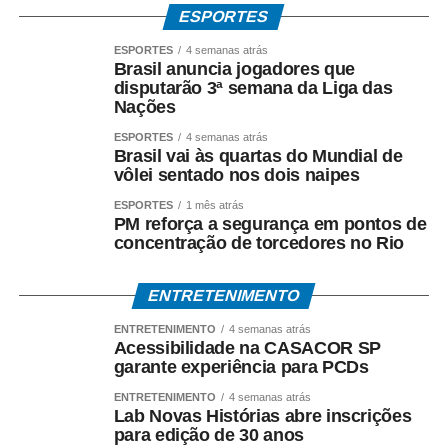
Rangel.
ESPORTES
ESPORTES
4 semanas atrás
A iniciativa reforça a trajetória iniciada em 2006, quando
Brasil anuncia jogadores que
foram implementadas as primeiras adaptações – rampas,
disputarão 3ª semana da Liga das
Nações
nivelamento de pisos, banheiros acessíveis e calçada
tátil – e consolida a CASACOR como referência nacional
ESPORTES
4 semanas atrás
Brasil vai às quartas do Mundial de
em arquitetura universal.
vôlei sentado nos dois naipes
ESPORTES
1 mês atrás
PM reforça a segurança em pontos de
concentração de torcedores no Rio
ENTRETENIMENTO
COMENTE ABAIXO:
ENTRETENIMENTO
4 semanas atrás
Acessibilidade na CASACOR SP
garante experiência para PCDs
WhatsApp
Facebook
Twitter
Messenger
LinkedIn
Share
ENTRETENIMENTO
4 semanas atrás
Lab Novas Histórias abre inscrições
para edição de 30 anos