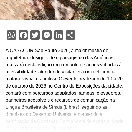
WhatsApp
Facebook
Twitter
Messenger
LinkedIn
Share
A CASACOR São Paulo 2026, a maior mostra de
arquitetura, design, arte e paisagismo das Américas,
realizará nesta edição um conjunto de ações voltadas à
acessibilidade, atendendo visitantes com deficiência
motora, visual e auditiva. O evento, realizado de 10 a 20
de outubro de 2026 no Centro de Exposições da cidade,
contará com percursos adaptados, rampas, elevadores,
banheiros acessíveis e recursos de comunicação na
Língua Brasileira de Sinais (Libras), seguindo as
diretrizes do Desenho Universal e mantendo a
certificação da Comissão Permanente de Acessibilidade
(CPA) obtida nos três últimos anos.