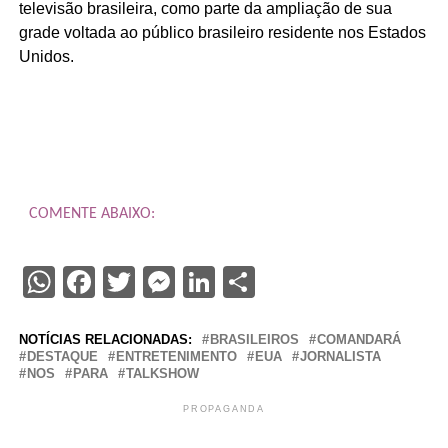
televisão brasileira, como parte da ampliação de sua
grade voltada ao público brasileiro residente nos Estados
Unidos.
COMENTE ABAIXO:
WhatsApp
Facebook
Twitter
Messenger
LinkedIn
Share
NOTÍCIAS RELACIONADAS:
BRASILEIROS
COMANDARÁ
DESTAQUE
ENTRETENIMENTO
EUA
JORNALISTA
NOS
PARA
TALKSHOW
PROPAGANDA