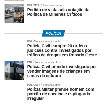
CASACOR São Paulo, afirmou que a preocupação com a
POLÍTICA
4 semanas atrás
inclusão tem mais de duas décadas: “A CASACOR busca
Pedido de vista adia votação da
Política de Minerais Críticos
ser acessível há 21 anos, carregando, nessa missão,
pioneirismo e a obrigação universal de fazer da maior
plataforma de arquitetura, design, arte e paisagismo das
Américas um exemplo ao receber bem pessoas com
POLÍCIA
deficiência motora, visual e auditiva”.
POLÍCIA
4 semanas atrás
Polícia Civil cumpre 20 ordens
Silvana Cambiaghi, arquiteta e consultora de
judiciais contra investigados por
acessibilidade da mostra desde 2005, destacou que a
tráfico de drogas em Rosário Oeste
acessibilidade não é tratada como adaptação pontual,
POLÍCIA
4 semanas atrás
mas como conceito integrado ao planejamento e à
Polícia Civil prende investigado por
montagem dos ambientes: “Transformar a CASACOR em
vender imagens de crianças em
cenas de estupro
uma mostra acessível é um processo que começa muito
antes da abertura ao público. A acessibilidade deve estar
POLÍCIA
4 semanas atrás
presente em todas as fases, do projeto à execução, com
Polícia Militar prende homem com
base nos princípios do Desenho Universal”, ressaltou,
porção de cocaína e espingarda
irregular
citando a participação do engenheiro Oswaldo Rafael
Fantini e dos arquitetos Luis Fernando Estuqui e Marina