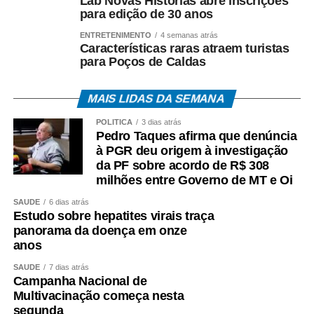
Lab Novas Histórias abre inscrições
para edição de 30 anos
ENTRETENIMENTO
4 semanas atrás
Características raras atraem turistas
para Poços de Caldas
MAIS LIDAS DA SEMANA
POLÍTICA
3 dias atrás
Pedro Taques afirma que denúncia
à PGR deu origem à investigação
da PF sobre acordo de R$ 308
milhões entre Governo de MT e Oi
SAÚDE
6 dias atrás
Estudo sobre hepatites virais traça
panorama da doença em onze
anos
SAÚDE
7 dias atrás
Campanha Nacional de
Multivacinação começa nesta
segunda