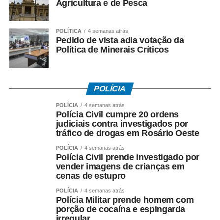
Agricultura e de Pesca
POLÍTICA
4 semanas atrás
COMENTE ABAIXO:
Pedido de vista adia votação da
Política de Minerais Críticos
WhatsApp
Facebook
Twitter
Messenger
LinkedIn
Share
POLÍCIA
POLÍCIA
4 semanas atrás
Polícia Civil cumpre 20 ordens
judiciais contra investigados por
tráfico de drogas em Rosário Oeste
POLÍCIA
4 semanas atrás
Polícia Civil prende investigado por
vender imagens de crianças em
cenas de estupro
POLÍCIA
4 semanas atrás
Polícia Militar prende homem com
porção de cocaína e espingarda
irregular