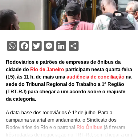
WhatsApp
Facebook
Twitter
Messenger
LinkedIn
Share
Rodoviários e patrões de empresas de ônibus da
cidade do
Rio de Janeiro
participam nesta quarta-feira
(15), às 11 h, de mais uma
audiência de conciliação
na
sede do Tribunal Regional do Trabalho a 1ª Região
(TRT-RJ) para chegar a um acordo sobre o reajuste
da categoria.
A data-base dos rodoviários é 1º de julho. Para a
campanha salarial em andamento, o Sindicato dos
Rodoviários do Rio e o patronal
Rio Ônibus
já fizeram
três rodadas de negociação no TRT-RJ, sem chegar a um