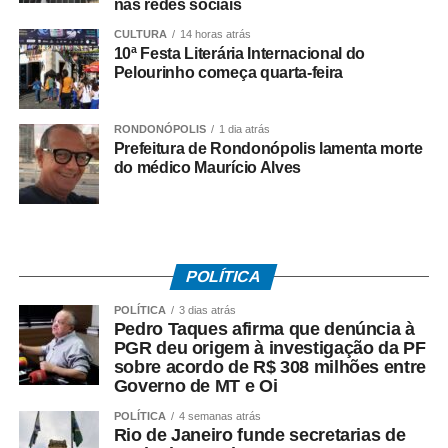
nas redes sociais
mesma data, o TRT-RJ, considerou a greve legal e
concedeu liminar autorizando o início da paralisação.
CULTURA
14 horas atrás
10ª Festa Literária Internacional do
Determinou a manutenção de, no mínimo, 50% da frota
Pelourinho começa quarta-feira
operacional em cada linha e itinerário, sob pena de multa
de R$ 50 mil em caso de descumprimento da medida.
RONDONÓPOLIS
1 dia atrás
Prefeitura de Rondonópolis lamenta morte
Dois dias depois, no dia 29 de junho, os rodoviários do
do médico Maurício Alves
município do Rio de Janeiro iniciaram a paralisação. No
dia 2 de julho, suspenderam o movimento, a pedido do
TRT-RJ, mantendo o estado de greve, para que o
sindicato patronal aumentasse a proposta de reajuste,
mas não houve acordo.
POLÍTICA
POLÍTICA
3 dias atrás
Entre as principais reivindicações da categoria estão
Pedro Taques afirma que denúncia à
reajuste salarial, valorização dos pisos remuneratórios,
PGR deu origem à investigação da PF
ampliação do auxílio-alimentação para R$ 1 mil e o
sobre acordo de R$ 308 milhões entre
Governo de MT e Oi
pagamento do intervalo para refeição como hora
extraordinária.
POLÍTICA
4 semanas atrás
Rio de Janeiro funde secretarias de