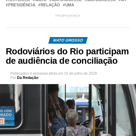
PRESIDÊNCIA
RELAÇÃO
UMA
PROPAGANDA
MATO GROSSO
Rodoviários do Rio participam
de audiência de conciliação
Publicados
4 semanas atrás
em
15 de julho de 2026
Por
Da Redação