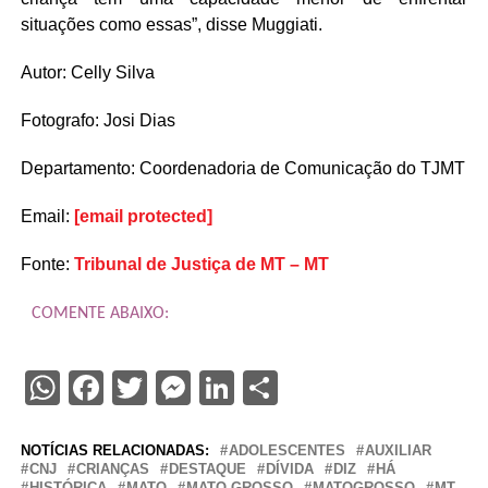
situações como essas”, disse Muggiati.
Autor: Celly Silva
Fotografo: Josi Dias
Departamento: Coordenadoria de Comunicação do TJMT
Email:
[email protected]
Fonte:
Tribunal de Justiça de MT – MT
COMENTE ABAIXO:
WhatsApp
Facebook
Twitter
Messenger
LinkedIn
Share
NOTÍCIAS RELACIONADAS:
ADOLESCENTES
AUXILIAR
CNJ
CRIANÇAS
DESTAQUE
DÍVIDA
DIZ
HÁ
HISTÓRICA
MATO
MATO-GROSSO
MATOGROSSO
MT