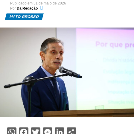
Publicado em
31 de maio de 2026
Por
Da Redação
MATO GROSSO
WhatsApp
Facebook
Twitter
Messenger
LinkedIn
Share