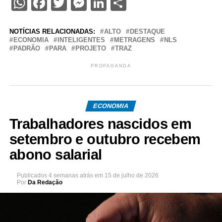
WhatsApp
Facebook
Twitter
Messenger
LinkedIn
Share
NOTÍCIAS RELACIONADAS:
ALTO
DESTAQUE
ECONOMIA
INTELIGENTES
METRAGENS
NLS
PADRÃO
PARA
PROJETO
TRAZ
PROPAGANDA
ECONOMIA
Trabalhadores nascidos em
setembro e outubro recebem
abono salarial
Publicados
4 semanas atrás
em
15 de julho de 2026
Por
Da Redação