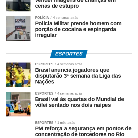
• Nas agências, com documento oficial com foto;
cenas de estupro
• Sem cartão, por meio de biometria cadastrada.
POLÍCIA
4 semanas atrás
Polícia Militar prende homem com
porção de cocaína e espingarda
Para servidores públicos
irregular
(Pasep)
ESPORTES
O Banco do Brasil faz o pagamento por:
ESPORTES
4 semanas atrás
Brasil anuncia jogadores que
• Crédito em conta bancária;
disputarão 3ª semana da Liga das
Nações
• Transferência via TED ou Pix;
ESPORTES
4 semanas atrás
Brasil vai às quartas do Mundial de
• Saque presencial nas agências, para quem não é
vôlei sentado nos dois naipes
correntista e não possui chave Pix.
Como consultar
ESPORTES
1 mês atrás
PM reforça a segurança em pontos de
concentração de torcedores no Rio
Os trabalhadores podem verificar informações sobre