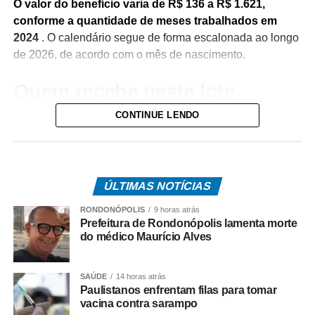
O valor do benefício varia de R$ 136 a R$ 1.621,
conforme a quantidade de meses trabalhados em
2024
. O calendário segue de forma escalonada ao longo
de 2026, de acordo com o mês de nascimento.
Quem recebe neste lote
CONTINUE LENDO
Do total de contemplados em maio:
• 3.840.487 são trabalhadores da iniciativa privada,
inscritos no Programa de Integração Social (PIS), com
pagamento feito pela Caixa Econômica Federal,
ÚLTIMAS NOTÍCIAS
somando R$ 4,8 bilhões;
RONDONÓPOLIS
9 horas atrás
Prefeitura de Rondonópolis lamenta morte
• 499.509 são servidores públicos, inscritos no Programa
do médico Maurício Alves
de Formação do Patrimônio do Servidor Público (Pasep),
pagos pelo Banco do Brasil, com total de cerca de R$
SAÚDE
14 horas atrás
600 milhões.
Paulistanos enfrentam filas para tomar
vacina contra sarampo