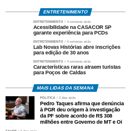
valor, data e habilitação pelos seguintes canais:
ENTRETENIMENTO
• Aplicativo Carteira de Trabalho Digital;
ENTRETENIMENTO
4 semanas atrás
Acessibilidade na CASACOR SP
• Portal Gov.br;
garante experiência para PCDs
ENTRETENIMENTO
4 semanas atrás
• Telefone 158 (Ministério do Trabalho);
Lab Novas Histórias abre inscrições
para edição de 30 anos
• Aplicativos Caixa Tem e Benefícios Sociais Caixa;
ENTRETENIMENTO
4 semanas atrás
Características raras atraem turistas
• Atendimento Caixa ao Cidadão: 0800-726-0207.
para Poços de Caldas
A expectativa é que, em 2026, cerca de 22,2 milhões
MAIS LIDAS DA SEMANA
de trabalhadores recebam o abono salarial.
POLÍTICA
2 dias atrás
Pedro Taques afirma que denúncia
à PGR deu origem à investigação
da PF sobre acordo de R$ 308
milhões entre Governo de MT e Oi
COMENTE ABAIXO:
SAÚDE
6 dias atrás