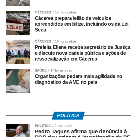
Quem tem direito ao Abono
Salarial
CÁCERES
15 horas atrás
Cáceres prepara leilão de veículos
apreendidos em blitze, incluindo os da Lei
Tem direito ao benefício o trabalhador que:
Seca
• Está inscrito no Pis/Pasep há pelo menos cinco anos;
CÁCERES
16 horas atrás
Prefeita Eliene recebe secretário de Justiça
e discute nova cadeia pública e ações de
• Trabalhou com carteira assinada por no mínimo 30 dias
ressocialização em Cáceres
em 2024;
SAÚDE
17 horas atrás
• Recebeu remuneração média mensal de até R$ 2.766
Organizações pedem mais agilidade no
diagnóstico da AME no país
no ano-base;
• Teve os dados corretamente informados pelo
empregador no e-Social.
POLÍTICA
Instituído pela Lei nº 7.998/90, o abono salarial pode
chegar até a um salário mínimo, proporcional ao
POLÍTICA
2 dias atrás
Pedro Taques afirma que denúncia à
período trabalhado. Os recursos vêm do Fundo de