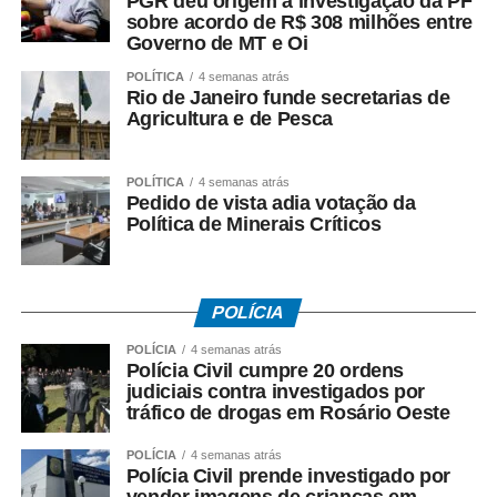
PGR deu origem à investigação da PF
Amparo ao Trabalhador (FAT), com a habilitação feita
sobre acordo de R$ 308 milhões entre
pelo Ministério do Trabalho e Emprego.
Governo de MT e Oi
POLÍTICA
4 semanas atrás
Como o pagamento é feito
Rio de Janeiro funde secretarias de
Agricultura e de Pesca
Para trabalhadores da iniciativa privada (PIS)
POLÍTICA
4 semanas atrás
• A Caixa Econômica Federal realiza o pagamento
Pedido de vista adia votação da
prioritariamente por:
Política de Minerais Críticos
• Crédito em conta corrente ou poupança da Caixa;
• Depósito em Poupança Social Digital, movimentada
POLÍCIA
pelo aplicativo Caixa Tem.
POLÍCIA
4 semanas atrás
Polícia Civil cumpre 20 ordens
Quem não possui conta pode sacar:
judiciais contra investigados por
tráfico de drogas em Rosário Oeste
• Com Cartão Social e senha em lotéricas, caixas
POLÍCIA
4 semanas atrás
eletrônicos e correspondentes CAIXA Aqui;
Polícia Civil prende investigado por
vender imagens de crianças em