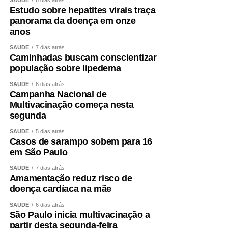
Estudo sobre hepatites virais traça
WhatsApp
Facebook
Twitter
Messenger
LinkedIn
Share
panorama da doença em onze
anos
SAÚDE
7 dias atrás
Caminhadas buscam conscientizar
população sobre lipedema
SAÚDE
6 dias atrás
Campanha Nacional de
Multivacinação começa nesta
segunda
SAÚDE
5 dias atrás
Casos de sarampo sobem para 16
em São Paulo
SAÚDE
7 dias atrás
Amamentação reduz risco de
doença cardíaca na mãe
SAÚDE
6 dias atrás
São Paulo inicia multivacinação a
partir desta segunda-feira