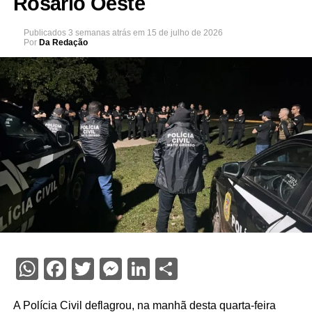
Rosário Oeste
Publicados
3 semanas atrás
em
15 de julho de 2026
Por
Da Redação
WhatsApp
Facebook
Twitter
Messenger
LinkedIn
Share
A Polícia Civil deflagrou, na manhã desta quarta-feira