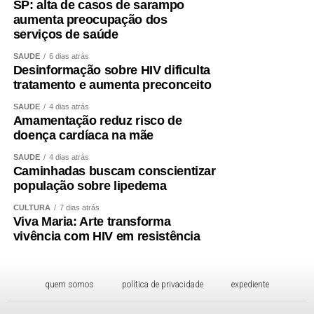
SP: alta de casos de sarampo
aumenta preocupação dos
serviços de saúde
SAÚDE
6 dias atrás
Desinformação sobre HIV dificulta
tratamento e aumenta preconceito
SAÚDE
4 dias atrás
Amamentação reduz risco de
doença cardíaca na mãe
SAÚDE
4 dias atrás
Caminhadas buscam conscientizar
população sobre lipedema
CULTURA
7 dias atrás
Viva Maria: Arte transforma
vivência com HIV em resistência
quem somos
política de privacidade
expediente