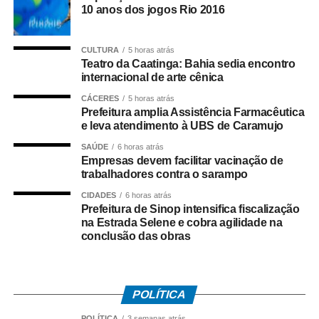
equipe da Delegacia de Rosário Oeste, que reuniram
10 anos dos jogos Rio 2016
elementos indicando o envolvimento dos suspeitos com o
comércio ilícito de entorpecentes em Rosário Oeste.
CULTURA
5 horas atrás
Teatro da Caatinga: Bahia sedia encontro
A ação contou com apoio de equipes da Regional de
internacional de arte cênica
Várzea Grande e da Diretoria Metropolitana, que atuaram
CÁCERES
5 horas atrás
no cumprimento simultâneo dos mandados judiciais.
Prefeitura amplia Assistência Farmacêutica
e leva atendimento à UBS de Caramujo
As investigações prosseguem para identificar outros
SAÚDE
6 horas atrás
integrantes da organização criminosa e aprofundar a
Empresas devem facilitar vacinação de
apuração dos crimes relacionados ao tráfico de drogas e
trabalhadores contra o sarampo
à atuação da facção no município.
CIDADES
6 horas atrás
Prefeitura de Sinop intensifica fiscalização
na Estrada Selene e cobra agilidade na
conclusão das obras
COMENTE ABAIXO:
POLÍTICA
WhatsApp
Facebook
Twitter
Messenger
LinkedIn
Share
POLÍTICA
3 semanas atrás