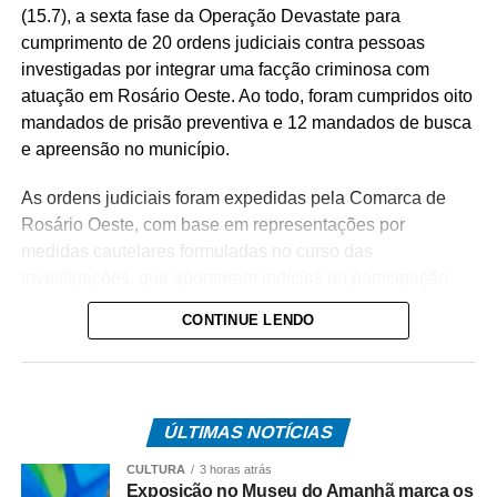
(15.7), a sexta fase da Operação Devastate para
cumprimento de 20 ordens judiciais contra pessoas
investigadas por integrar uma facção criminosa com
atuação em Rosário Oeste. Ao todo, foram cumpridos oito
mandados de prisão preventiva e 12 mandados de busca
e apreensão no município.
As ordens judiciais foram expedidas pela Comarca de
Rosário Oeste, com base em representações por
medidas cautelares formuladas no curso das
investigações, que apontaram indícios da participação
dos alvos no tráfico de drogas na região.
CONTINUE LENDO
A operação tem como objetivo intensificar o
enfrentamento às facções criminosas instaladas no
município, desarticulando a atuação dos investigados e
ÚLTIMAS NOTÍCIAS
enfraquecendo a estrutura da organização criminosa.
CULTURA
3 horas atrás
O trabalho é resultado de investigações conduzidas pela
Exposição no Museu do Amanhã marca os