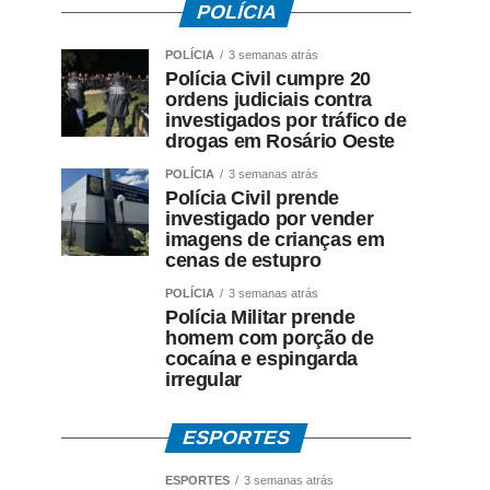
POLÍCIA
POLÍCIA
3 semanas atrás
Polícia Civil cumpre 20
ordens judiciais contra
investigados por tráfico de
drogas em Rosário Oeste
POLÍCIA
3 semanas atrás
Polícia Civil prende
investigado por vender
imagens de crianças em
cenas de estupro
POLÍCIA
3 semanas atrás
Polícia Militar prende
homem com porção de
cocaína e espingarda
irregular
ESPORTES
ESPORTES
3 semanas atrás