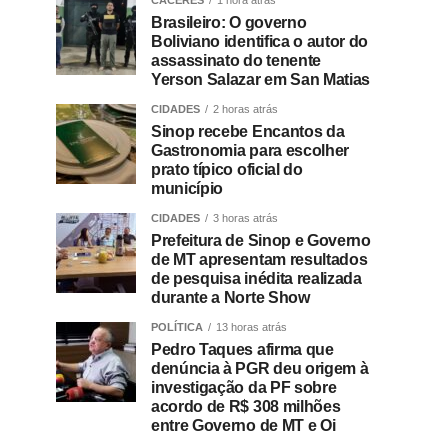
CÁCERES
1 hora atrás
Brasileiro: O governo
Boliviano identifica o autor do
assassinato do tenente
Yerson Salazar em San Matias
CIDADES
2 horas atrás
Sinop recebe Encantos da
Gastronomia para escolher
prato típico oficial do
município
CIDADES
3 horas atrás
Prefeitura de Sinop e Governo
de MT apresentam resultados
de pesquisa inédita realizada
durante a Norte Show
POLÍTICA
13 horas atrás
Pedro Taques afirma que
denúncia à PGR deu origem à
investigação da PF sobre
acordo de R$ 308 milhões
entre Governo de MT e Oi