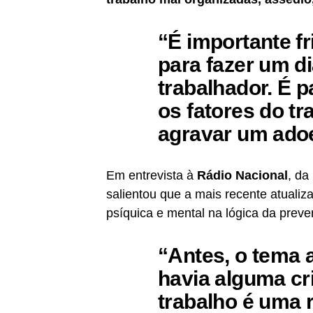
“É importante f
para fazer um di
trabalhador. É pa
os fatores do t
agravar um adoe
Em entrevista à
Rádio Nacional
, da
salientou que
a mais recente atualiz
psíquica e mental na lógica da preven
“Antes, o tema 
havia alguma cr
trabalho é uma 