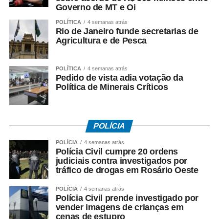
valores envolvidos;
Governo de MT e Oi
– *O fluxo dos recursos públicos precisa ser esclarecido*
POLÍTICA
4 semanas atrás
pelas autoridades responsáveis.
Rio de Janeiro funde secretarias de
Agricultura e de Pesca
O ex-governador destacou ainda que as medidas
cautelares da Operação Heritage foram autorizadas pelo
POLÍTICA
4 semanas atrás
Supremo Tribunal Federal após manifestação da
Pedido de vista adia votação da
Procuradoria-Geral da República.
Política de Minerais Críticos
*O que investiga a Polícia Federal*
A Operação Heritage apura se houve irregularidades na
POLÍCIA
negociação envolvendo recursos públicos destinados ao
acordo com a Oi.
POLÍCIA
4 semanas atrás
Polícia Civil cumpre 20 ordens
judiciais contra investigados por
Entre os crimes investigados estão: *organização
tráfico de drogas em Rosário Oeste
criminosa, peculato, lavagem de dinheiro, crimes contra o
Sistema Financeiro Nacional e uso de informação
POLÍCIA
4 semanas atrás
Polícia Civil prende investigado por
privilegiada*.
vender imagens de crianças em
cenas de estupro