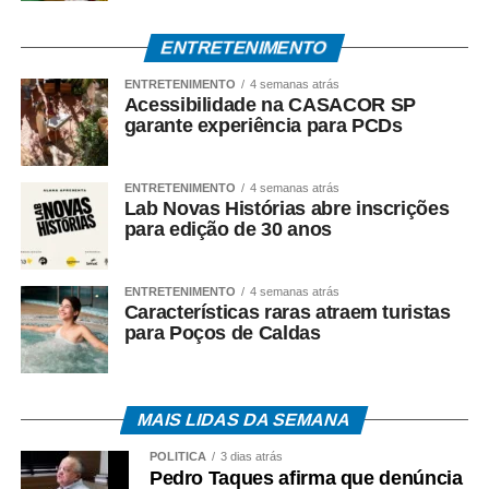
contraditório, à ampla defesa e à presunção de inocência.
ENTRETENIMENTO
O *Espia News* continuará acompanhando o andamento
ENTRETENIMENTO
4 semanas atrás
do caso e trará novas informações à medida que houver
Acessibilidade na CASACOR SP
manifestações oficiais das autoridades e das partes
garante experiência para PCDs
envolvidas.
ENTRETENIMENTO
4 semanas atrás
COMENTE ABAIXO:
Lab Novas Histórias abre inscrições
para edição de 30 anos
WhatsApp
Facebook
Twitter
Messenger
LinkedIn
Share
ENTRETENIMENTO
4 semanas atrás
Características raras atraem turistas
para Poços de Caldas
MAIS LIDAS DA SEMANA
POLÍTICA
3 dias atrás
Pedro Taques afirma que denúncia