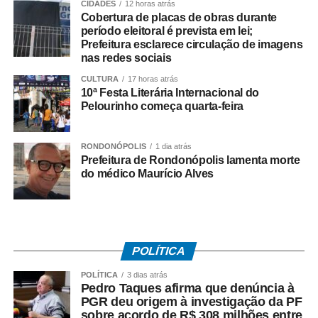
CIDADES
12 horas atrás
que criou a Câmara de Resolução Consensual de
Cobertura de placas de obras durante
Conflitos, a *Consenso-MT*, não autorizaria esse tipo de
período eleitoral é prevista em lei;
negociação envolvendo créditos tributários.
Prefeitura esclarece circulação de imagens
nas redes sociais
O ex-governador também disse que sua equipe
CULTURA
17 horas atrás
identificou movimentações financeiras consideradas
10ª Festa Literária Internacional do
Pelourinho começa quarta-feira
suspeitas envolvendo fundos de investimento ligados aos
valores pagos no acordo. As informações foram reunidas
em uma representação encaminhada à PGR, que
RONDONÓPOLIS
1 dia atrás
posteriormente resultou na abertura das investigações
Prefeitura de Rondonópolis lamenta morte
do médico Maurício Alves
pela Polícia Federal.
*O que disse Pedro Taques*
Durante a coletiva, Taques fez duras críticas ao acordo
firmado pelo Governo do Estado e afirmou que:
POLÍTICA
– *A investigação da PF teve origem* na representação
criminal apresentada por seu escritório;
POLÍTICA
3 dias atrás
Pedro Taques afirma que denúncia à
– *O acordo com a Oi foi ilegal*, em sua avaliação;
PGR deu origem à investigação da PF
– *Houve falhas nos critérios* utilizados para definir os
sobre acordo de R$ 308 milhões entre