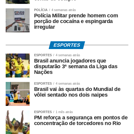
Até o momento, a investigação segue em andamento e
não há condenação de qualquer investigado.
POLÍCIA
4 semanas atrás
Polícia Militar prende homem com
porção de cocaína e espingarda
*O que diz Mauro Mendes*
irregular
*Mauro Mendes nega todas as acusações.*
Em manifestações públicas, o ex-governador afirma que
ESPORTES
o acordo foi celebrado dentro da legalidade, com
respaldo técnico e jurídico, e sustenta que a investigação
ESPORTES
4 semanas atrás
Brasil anuncia jogadores que
esclarecerá a regularidade dos atos praticados durante
disputarão 3ª semana da Liga das
sua gestão. Mendes também atribui as acusações ao
Nações
ambiente de disputa política.
ESPORTES
4 semanas atrás
Brasil vai às quartas do Mundial de
*Investigação continua*
vôlei sentado nos dois naipes
A Polícia Federal prossegue com a coleta de provas e a
análise dos documentos apreendidos durante a
Operação Heritage.
ESPORTES
1 mês atrás
PM reforça a segurança em pontos de
concentração de torcedores no Rio
A existência da investigação não representa condenação,
e todos os investigados têm assegurados os direitos ao