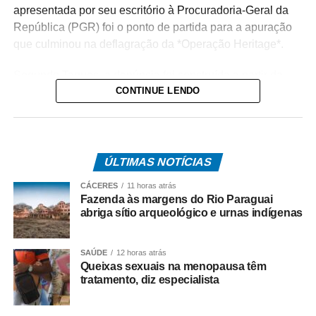
apresentada por seu escritório à Procuradoria-Geral da
República (PGR) foi o ponto de partida para a apuração
que culminou na deflagração da *Operação Heritage*.
Segundo Taques, a denúncia foi construída a partir da
CONTINUE LENDO
análise de documentos que, na avaliação dele, apontam
possíveis irregularidades na celebração do acordo entre
o Estado e a operadora de telefonia.
*Como surgiu o caso*
ÚLTIMAS NOTÍCIAS
O acordo investigado envolve uma disputa tributária entre
CÁCERES
11 horas atrás
o Governo de Mato Grosso e a Oi S.A., encerrada por
Fazenda às margens do Rio Paraguai
meio de um acordo administrativo que movimentou cerca
abriga sítio arqueológico e urnas indígenas
de R$ 308 milhões.
SAÚDE
12 horas atrás
Na coletiva, Pedro Taques afirmou que o Estado possuía
Queixas sexuais na menopausa têm
decisões judiciais favoráveis e que, por isso, não haveria
tratamento, diz especialista
fundamento jurídico para a celebração do acordo da
forma como ocorreu. Segundo ele, a legislação estadual