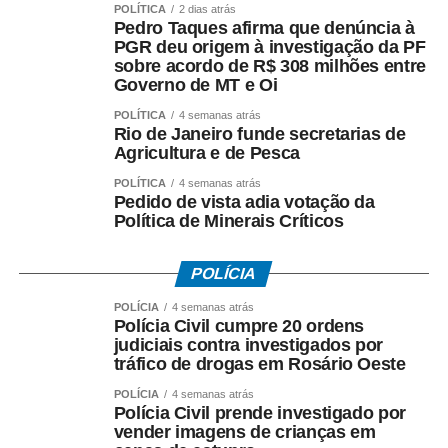
firmado pelo Governo do Estado e afirmou que:
POLÍTICA
2 dias atrás
Pedro Taques afirma que denúncia à
– *A investigação da PF teve origem* na representação
PGR deu origem à investigação da PF
criminal apresentada por seu escritório;
sobre acordo de R$ 308 milhões entre
– *O acordo com a Oi foi ilegal*, em sua avaliação;
Governo de MT e Oi
– *Houve falhas nos critérios* utilizados para definir os
POLÍTICA
4 semanas atrás
valores envolvidos;
Rio de Janeiro funde secretarias de
– *O fluxo dos recursos públicos precisa ser esclarecido*
Agricultura e de Pesca
pelas autoridades responsáveis.
POLÍTICA
4 semanas atrás
Pedido de vista adia votação da
O ex-governador destacou ainda que as medidas
Política de Minerais Críticos
cautelares da Operação Heritage foram autorizadas pelo
Supremo Tribunal Federal após manifestação da
POLÍCIA
Procuradoria-Geral da República.
POLÍCIA
4 semanas atrás
Polícia Civil cumpre 20 ordens
*O que investiga a Polícia Federal*
judiciais contra investigados por
A Operação Heritage apura se houve irregularidades na
tráfico de drogas em Rosário Oeste
negociação envolvendo recursos públicos destinados ao
POLÍCIA
4 semanas atrás
acordo com a Oi.
Polícia Civil prende investigado por
vender imagens de crianças em