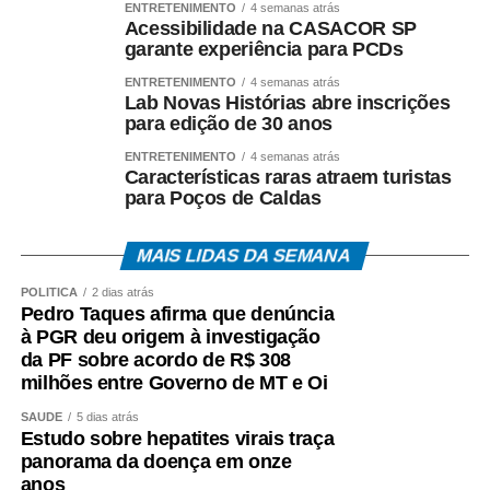
ENTRETENIMENTO
4 semanas atrás
análise dos documentos apreendidos durante a
Acessibilidade na CASACOR SP
Operação Heritage.
garante experiência para PCDs
ENTRETENIMENTO
4 semanas atrás
A existência da investigação não representa condenação,
Lab Novas Histórias abre inscrições
e todos os investigados têm assegurados os direitos ao
para edição de 30 anos
contraditório, à ampla defesa e à presunção de inocência.
ENTRETENIMENTO
4 semanas atrás
Características raras atraem turistas
O *Espia News* continuará acompanhando o andamento
para Poços de Caldas
do caso e trará novas informações à medida que houver
manifestações oficiais das autoridades e das partes
MAIS LIDAS DA SEMANA
envolvidas.
POLÍTICA
2 dias atrás
Pedro Taques afirma que denúncia
COMENTE ABAIXO:
à PGR deu origem à investigação
da PF sobre acordo de R$ 308
milhões entre Governo de MT e Oi
WhatsApp
Facebook
Twitter
Messenger
LinkedIn
Share
SAÚDE
5 dias atrás
Estudo sobre hepatites virais traça
panorama da doença em onze
anos