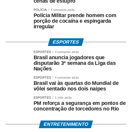
cenas de estupro
Entre os crimes investigados estão: *organização
criminosa, peculato, lavagem de dinheiro, crimes contra o
POLÍCIA
4 semanas atrás
Sistema Financeiro Nacional e uso de informação
Polícia Militar prende homem com
porção de cocaína e espingarda
privilegiada*.
irregular
Até o momento, a investigação segue em andamento e
não há condenação de qualquer investigado.
ESPORTES
ESPORTES
4 semanas atrás
*O que diz Mauro Mendes*
Brasil anuncia jogadores que
*Mauro Mendes nega todas as acusações.*
disputarão 3ª semana da Liga das
Nações
Em manifestações públicas, o ex-governador afirma que
ESPORTES
4 semanas atrás
o acordo foi celebrado dentro da legalidade, com
Brasil vai às quartas do Mundial de
vôlei sentado nos dois naipes
respaldo técnico e jurídico, e sustenta que a investigação
esclarecerá a regularidade dos atos praticados durante
ESPORTES
1 mês atrás
PM reforça a segurança em pontos de
sua gestão. Mendes também atribui as acusações ao
concentração de torcedores no Rio
ambiente de disputa política.
*Investigação continua*
ENTRETENIMENTO
A Polícia Federal prossegue com a coleta de provas e a