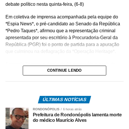
debate político nesta quinta-feira, (6-8)
Em coletiva de imprensa acompanhada pela equipe do
*Espia News*, o pré-candidato ao Senado da República
*Pedro Taques*, afirmou que a representação criminal
apresentada por seu escritório à Procuradoria-Geral da
República (PGR) foi o ponto de partida para a apuração
que culminou na deflagração da *Operação Heritage*.
Segundo Taques, a denúncia foi construída a partir da
CONTINUE LENDO
análise de documentos que, na avaliação dele, apontam
possíveis irregularidades na celebração do acordo entre
o Estado e a operadora de telefonia.
*Como surgiu o caso*
ÚLTIMAS NOTÍCIAS
O acordo investigado envolve uma disputa tributária entre
RONDONÓPOLIS
6 horas atrás
o Governo de Mato Grosso e a Oi S.A., encerrada por
Prefeitura de Rondonópolis lamenta morte
meio de um acordo administrativo que movimentou cerca
do médico Maurício Alves
de R$ 308 milhões.