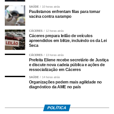
SAÚDE
10 horas atrás
Na coletiva, Pedro Taques afirmou que o Estado possuía
Paulistanos enfrentam filas para tomar
decisões judiciais favoráveis e que, por isso, não haveria
vacina contra sarampo
fundamento jurídico para a celebração do acordo da
forma como ocorreu. Segundo ele, a legislação estadual
CÁCERES
12 horas atrás
que criou a Câmara de Resolução Consensual de
Cáceres prepara leilão de veículos
Conflitos, a *Consenso-MT*, não autorizaria esse tipo de
apreendidos em blitze, incluindo os da Lei
negociação envolvendo créditos tributários.
Seca
O ex-governador também disse que sua equipe
CÁCERES
13 horas atrás
Prefeita Eliene recebe secretário de Justiça
identificou movimentações financeiras consideradas
e discute nova cadeia pública e ações de
suspeitas envolvendo fundos de investimento ligados aos
ressocialização em Cáceres
valores pagos no acordo. As informações foram reunidas
SAÚDE
14 horas atrás
em uma representação encaminhada à PGR, que
Organizações pedem mais agilidade no
posteriormente resultou na abertura das investigações
diagnóstico da AME no país
pela Polícia Federal.
*O que disse Pedro Taques*
POLÍTICA
Durante a coletiva, Taques fez duras críticas ao acordo