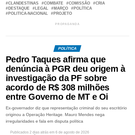
CLANDESTINAS
COMBATE
COMISSÃO
CRIA
DESTAQUE
LEGAL
MARÇO
POLÍTICA
POLITICA-NACIONAL
PROJETO
PROPAGANDA
POLÍTICA
Pedro Taques afirma que
denúncia à PGR deu origem à
investigação da PF sobre
acordo de R$ 308 milhões
entre Governo de MT e Oi
Ex-governador diz que representação criminal do seu escritório
originou a Operação Heritage. Mauro Mendes nega
irregularidades e fala em disputa política
Publicados
2 dias atrás
em
6 de agosto de 2026