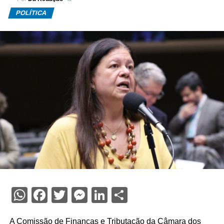
POLÍTICA
WhatsApp
Facebook
Twitter
Messenger
LinkedIn
Share
A Comissão de Finanças e Tributação da Câmara dos