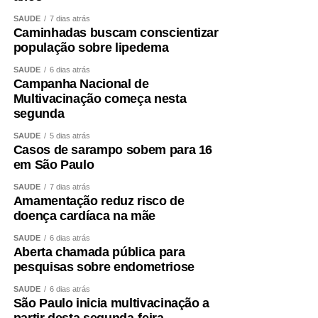
SAÚDE
7 dias atrás
Caminhadas buscam conscientizar
população sobre lipedema
SAÚDE
6 dias atrás
Campanha Nacional de
Multivacinação começa nesta
segunda
SAÚDE
5 dias atrás
Casos de sarampo sobem para 16
em São Paulo
SAÚDE
7 dias atrás
Amamentação reduz risco de
doença cardíaca na mãe
SAÚDE
6 dias atrás
Aberta chamada pública para
pesquisas sobre endometriose
SAÚDE
6 dias atrás
São Paulo inicia multivacinação a
partir desta segunda-feira