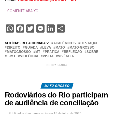
COMENTE ABAIXO:
WhatsApp
Facebook
Twitter
Messenger
LinkedIn
Share
NOTÍCIAS RELACIONADAS:
ACADÊMICOS
DESTAQUE
DIREITO
GUIADA
LEVA
MATO
MATO-GROSSO
MATOGROSSO
MT
PRÁTICA
REFLEXÃO
SOBRE
TJMT
VIOLÊNCIA
VISITA
VIVÊNCIA
PROPAGANDA
MATO GROSSO
Rodoviários do Rio participam
de audiência de conciliação
Publicados
4 semanas atrás
em
15 de julho de 2026