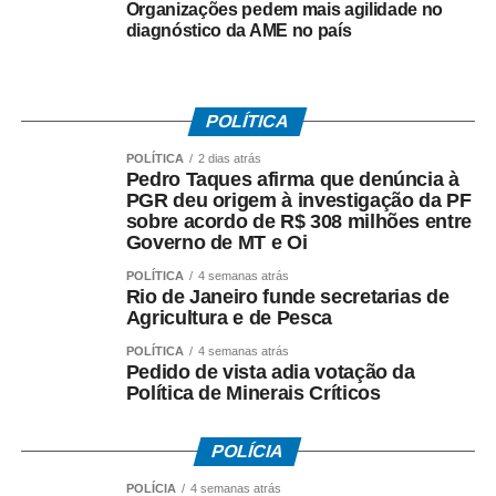
Determinou a manutenção de, no mínimo, 50% da frota
Organizações pedem mais agilidade no
operacional em cada linha e itinerário, sob pena de multa
diagnóstico da AME no país
de R$ 50 mil em caso de descumprimento da medida.
Dois dias depois, no dia 29 de junho, os rodoviários do
POLÍTICA
município do Rio de Janeiro iniciaram a paralisação. No
dia 2 de julho, suspenderam o movimento, a pedido do
POLÍTICA
2 dias atrás
Pedro Taques afirma que denúncia à
TRT-RJ, mantendo o estado de greve, para que o
PGR deu origem à investigação da PF
sindicato patronal aumentasse a proposta de reajuste,
sobre acordo de R$ 308 milhões entre
mas não houve acordo.
Governo de MT e Oi
POLÍTICA
4 semanas atrás
Entre as principais reivindicações da categoria estão
Rio de Janeiro funde secretarias de
reajuste salarial, valorização dos pisos remuneratórios,
Agricultura e de Pesca
ampliação do auxílio-alimentação para R$ 1 mil e o
POLÍTICA
4 semanas atrás
pagamento do intervalo para refeição como hora
Pedido de vista adia votação da
extraordinária.
Política de Minerais Críticos
POLÍCIA
POLÍCIA
4 semanas atrás