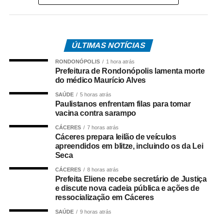
Trabalho, a categoria flexibilizou a reivindicação de
reajuste salarial de 17% para 12% (dividido em
parcelas), mas as empresas ofereceram 4,5%. Antes,
ÚLTIMAS NOTÍCIAS
o Rio Ônibus havia ofertado 4,39%.
RONDONÓPOLIS
1 hora atrás
O desembargador Gustavo Tadeu Alkmim, da Seção
Prefeitura de Rondonópolis lamenta morte
Especializada em Dissídios Coletivos (Sedic), pediu que
do médico Maurício Alves
os patrões aumentem a oferta de reajuste para 5%, o
SAÚDE
5 horas atrás
mesmo valor pago as categorias de rodoviários das
Paulistanos enfrentam filas para tomar
vacina contra sarampo
cidades de Duque de Caxias e Nova Iguaçu, na Baixada
Fluminense.
CÁCERES
7 horas atrás
Cáceres prepara leilão de veículos
apreendidos em blitze, incluindo os da Lei
Paralisação
Seca
No dia 27 de junho, o Sindicato dos Rodoviários ajuizou
CÁCERES
8 horas atrás
Prefeita Eliene recebe secretário de Justiça
o dissídio coletivo de greve e de natureza econômica. Na
e discute nova cadeia pública e ações de
mesma data, o TRT-RJ, considerou a greve legal e
ressocialização em Cáceres
concedeu liminar autorizando o início da paralisação.
SAÚDE
9 horas atrás