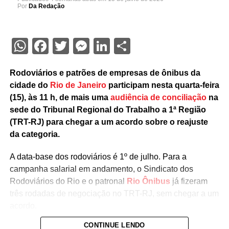
Por
Da Redação
WhatsApp
Facebook
Twitter
Messenger
LinkedIn
Share
Rodoviários e patrões de empresas de ônibus da
cidade do
Rio de Janeiro
participam nesta quarta-feira
(15), às 11 h, de mais uma
audiência de conciliação
na
sede do Tribunal Regional do Trabalho a 1ª Região
(TRT-RJ) para chegar a um acordo sobre o reajuste
da categoria.
A data-base dos rodoviários é 1º de julho. Para a
campanha salarial em andamento, o Sindicato dos
Rodoviários do Rio e o patronal
Rio Ônibus
já fizeram
três rodadas de negociação no TRT-RJ, sem chegar a um
acordo.
CONTINUE LENDO
Durante as negociações mediadas pela Justiça do