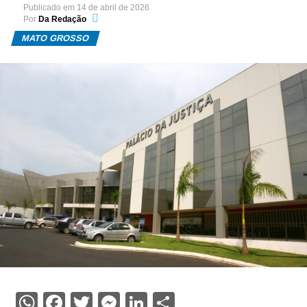
Publicado em
14 de abril de 2026
Por
Da Redação
MATO GROSSO
WhatsApp
Facebook
Twitter
Messenger
LinkedIn
Share