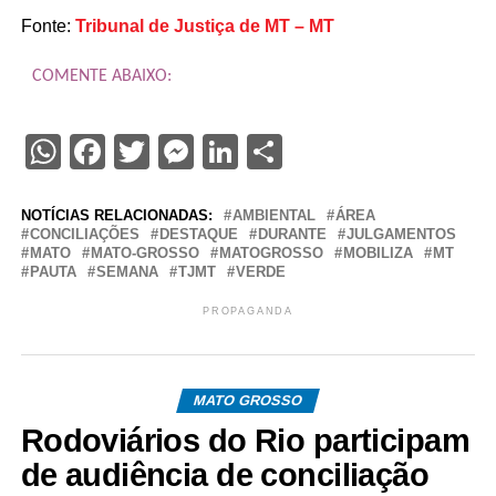
Fonte:
Tribunal de Justiça de MT – MT
COMENTE ABAIXO:
WhatsApp
Facebook
Twitter
Messenger
LinkedIn
Share
NOTÍCIAS RELACIONADAS:
AMBIENTAL
ÁREA
CONCILIAÇÕES
DESTAQUE
DURANTE
JULGAMENTOS
MATO
MATO-GROSSO
MATOGROSSO
MOBILIZA
MT
PAUTA
SEMANA
TJMT
VERDE
PROPAGANDA
MATO GROSSO
Rodoviários do Rio participam
de audiência de conciliação