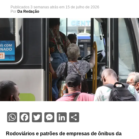
Publicados
3 semanas atrás
em
15 de julho de 2026
Por
Da Redação
WhatsApp
Facebook
Twitter
Messenger
LinkedIn
Share
Rodoviários e patrões de empresas de ônibus da