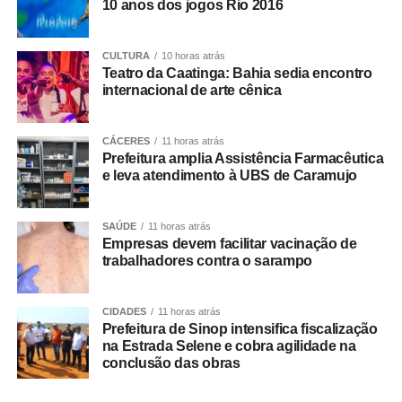
Especializada em Dissídios Coletivos (Sedic), pediu que
10 anos dos jogos Rio 2016
os patrões aumentem a oferta de reajuste para 5%, o
mesmo valor pago as categorias de rodoviários das
CULTURA
10 horas atrás
cidades de Duque de Caxias e Nova Iguaçu, na Baixada
Teatro da Caatinga: Bahia sedia encontro
Fluminense.
internacional de arte cênica
Paralisação
CÁCERES
11 horas atrás
Prefeitura amplia Assistência Farmacêutica
No dia 27 de junho, o Sindicato dos Rodoviários ajuizou
e leva atendimento à UBS de Caramujo
o dissídio coletivo de greve e de natureza econômica. Na
mesma data, o TRT-RJ, considerou a greve legal e
SAÚDE
11 horas atrás
concedeu liminar autorizando o início da paralisação.
Empresas devem facilitar vacinação de
Determinou a manutenção de, no mínimo, 50% da frota
trabalhadores contra o sarampo
operacional em cada linha e itinerário, sob pena de multa
de R$ 50 mil em caso de descumprimento da medida.
CIDADES
11 horas atrás
Prefeitura de Sinop intensifica fiscalização
Dois dias depois, no dia 29 de junho, os rodoviários do
na Estrada Selene e cobra agilidade na
município do Rio de Janeiro iniciaram a paralisação. No
conclusão das obras
dia 2 de julho, suspenderam o movimento, a pedido do