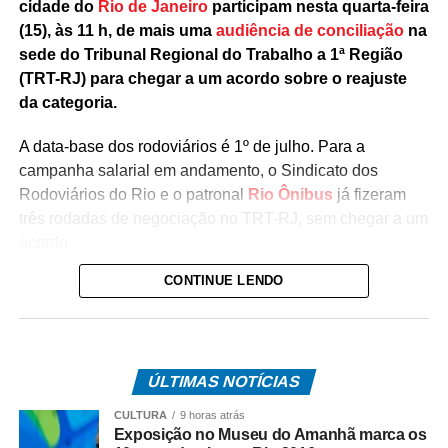
cidade do
Rio de Janeiro
participam nesta quarta-feira
(15), às 11 h, de mais uma
audiência de conciliação
na
sede do Tribunal Regional do Trabalho a 1ª Região
(TRT-RJ) para chegar a um acordo sobre o reajuste
da categoria.
A data-base dos rodoviários é 1º de julho. Para a
campanha salarial em andamento, o Sindicato dos
Rodoviários do Rio e o patronal
Rio Ônibus
já fizeram
três rodadas de negociação no TRT-RJ, sem chegar a um
acordo.
CONTINUE LENDO
Durante as negociações mediadas pela Justiça do
Trabalho, a categoria flexibilizou a reivindicação de
reajuste salarial de 17% para 12% (dividido em
parcelas), mas as empresas ofereceram 4,5%. Antes,
ÚLTIMAS NOTÍCIAS
o Rio Ônibus havia ofertado 4,39%.
CULTURA
9 horas atrás
O desembargador Gustavo Tadeu Alkmim, da Seção
Exposição no Museu do Amanhã marca os