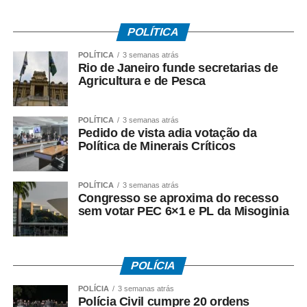
TRT-RJ, mantendo o estado de greve, para que o
sindicato patronal aumentasse a proposta de reajuste,
POLÍTICA
mas não houve acordo.
POLÍTICA
3 semanas atrás
Entre as principais reivindicações da categoria estão
Rio de Janeiro funde secretarias de
Agricultura e de Pesca
reajuste salarial, valorização dos pisos remuneratórios,
ampliação do auxílio-alimentação para R$ 1 mil e o
pagamento do intervalo para refeição como hora
POLÍTICA
3 semanas atrás
extraordinária.
Pedido de vista adia votação da
Política de Minerais Críticos
POLÍTICA
3 semanas atrás
Congresso se aproxima do recesso
COMENTE ABAIXO:
sem votar PEC 6×1 e PL da Misoginia
WhatsApp
Facebook
Twitter
Messenger
LinkedIn
Share
POLÍCIA
POLÍCIA
3 semanas atrás
Polícia Civil cumpre 20 ordens