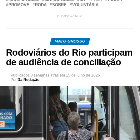
PROMOVE
RODA
SOBRE
VOLUNTÁRIA
PROPAGANDA
MATO GROSSO
Rodoviários do Rio participam
de audiência de conciliação
Publicados
3 semanas atrás
em
15 de julho de 2026
Por
Da Redação