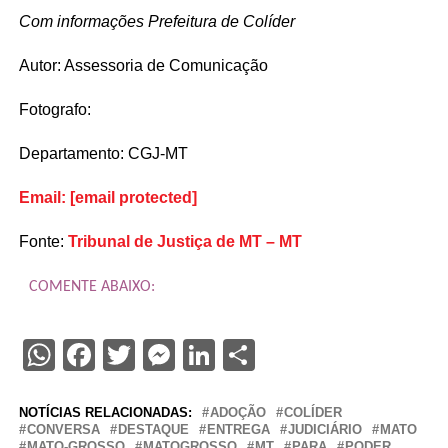
Com informações Prefeitura de Colíder
Autor: Assessoria de Comunicação
Fotografo:
Departamento: CGJ-MT
Email:
[email protected]
Fonte:
Tribunal de Justiça de MT – MT
COMENTE ABAIXO:
WhatsApp
Facebook
Twitter
Messenger
LinkedIn
Share
NOTÍCIAS RELACIONADAS:
ADOÇÃO
COLÍDER
CONVERSA
DESTAQUE
ENTREGA
JUDICIÁRIO
MATO
MATO-GROSSO
MATOGROSSO
MT
PARA
PODER