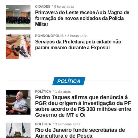
mesma data, o TRT-RJ, considerou a greve legal e
CIDADES
8 horas atrás
concedeu liminar autorizando o início da paralisação.
Primavera do Leste recebe Aula Magna de
Determinou a manutenção de, no mínimo, 50% da frota
formação de novos soldados da Polícia
Militar
operacional em cada linha e itinerário, sob pena de multa
de R$ 50 mil em caso de descumprimento da medida.
RONDONÓPOLIS
8 horas atrás
Serviços da Prefeitura pela cidade não
Dois dias depois, no dia 29 de junho, os rodoviários do
param mesmo durante a Exposul
município do Rio de Janeiro iniciaram a paralisação. No
dia 2 de julho, suspenderam o movimento, a pedido do
TRT-RJ, mantendo o estado de greve, para que o
sindicato patronal aumentasse a proposta de reajuste,
POLÍTICA
mas não houve acordo.
POLÍTICA
1 dia atrás
Entre as principais reivindicações da categoria estão
Pedro Taques afirma que denúncia à
PGR deu origem à investigação da PF
reajuste salarial, valorização dos pisos remuneratórios,
sobre acordo de R$ 308 milhões entre
ampliação do auxílio-alimentação para R$ 1 mil e o
Governo de MT e Oi
pagamento do intervalo para refeição como hora
POLÍTICA
3 semanas atrás
extraordinária.
Rio de Janeiro funde secretarias de
Agricultura e de Pesca