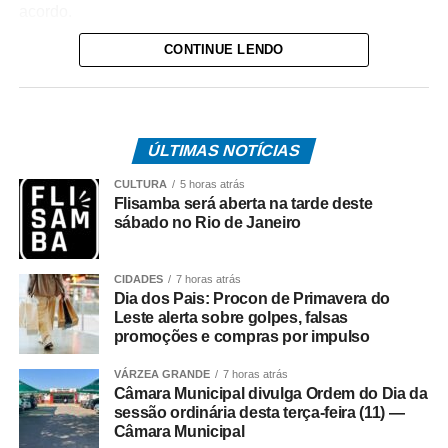
acordo.
CONTINUE LENDO
Durante as negociações mediadas pela Justiça do
Trabalho, a categoria flexibilizou a reivindicação de
reajuste salarial de 17% para 12% (dividido em
parcelas), mas as empresas ofereceram 4,5%. Antes,
ÚLTIMAS NOTÍCIAS
o Rio Ônibus havia ofertado 4,39%.
CULTURA
5 horas atrás
O desembargador Gustavo Tadeu Alkmim, da Seção
Flisamba será aberta na tarde deste
Especializada em Dissídios Coletivos (Sedic), pediu que
sábado no Rio de Janeiro
os patrões aumentem a oferta de reajuste para 5%, o
mesmo valor pago as categorias de rodoviários das
CIDADES
7 horas atrás
cidades de Duque de Caxias e Nova Iguaçu, na Baixada
Dia dos Pais: Procon de Primavera do
Fluminense.
Leste alerta sobre golpes, falsas
promoções e compras por impulso
Paralisação
VÁRZEA GRANDE
7 horas atrás
Câmara Municipal divulga Ordem do Dia da
No dia 27 de junho, o Sindicato dos Rodoviários ajuizou
sessão ordinária desta terça-feira (11) —
Câmara Municipal
o dissídio coletivo de greve e de natureza econômica. Na