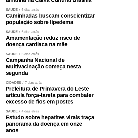
amanhã na Caixa Cultural Brasília
SAÚDE
6 dias atrás
Caminhadas buscam conscientizar
população sobre lipedema
SAÚDE
6 dias atrás
Amamentação reduz risco de
doença cardíaca na mãe
SAÚDE
5 dias atrás
Campanha Nacional de
Multivacinação começa nesta
segunda
CIDADES
7 dias atrás
Prefeitura de Primavera do Leste
articula força-tarefa para combater
excesso de fios em postes
SAÚDE
4 dias atrás
Estudo sobre hepatites virais traça
panorama da doença em onze
anos