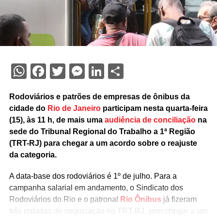
WhatsApp
Facebook
Twitter
Messenger
LinkedIn
Share
Rodoviários e patrões de empresas de ônibus da
cidade do
Rio de Janeiro
participam nesta quarta-feira
(15), às 11 h, de mais uma
audiência de conciliação
na
sede do Tribunal Regional do Trabalho a 1ª Região
(TRT-RJ) para chegar a um acordo sobre o reajuste
da categoria.
A data-base dos rodoviários é 1º de julho. Para a
campanha salarial em andamento, o Sindicato dos
Rodoviários do Rio e o patronal
Rio Ônibus
já fizeram
três rodadas de negociação no TRT-RJ, sem chegar a um