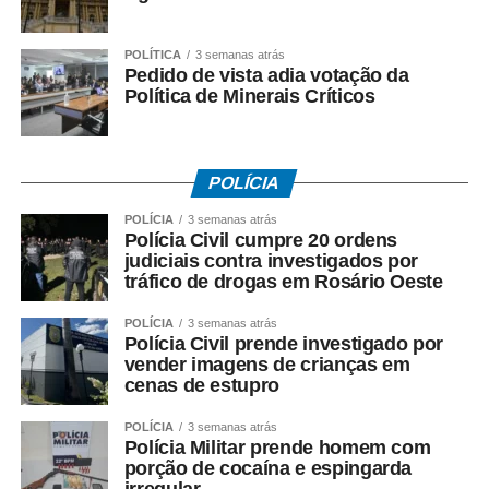
POLÍTICA
3 semanas atrás
Pedido de vista adia votação da
COMENTE ABAIXO:
Política de Minerais Críticos
WhatsApp
Facebook
Twitter
Messenger
LinkedIn
Share
POLÍCIA
POLÍCIA
3 semanas atrás
Polícia Civil cumpre 20 ordens
judiciais contra investigados por
tráfico de drogas em Rosário Oeste
POLÍCIA
3 semanas atrás
Polícia Civil prende investigado por
vender imagens de crianças em
cenas de estupro
POLÍCIA
3 semanas atrás
Polícia Militar prende homem com
porção de cocaína e espingarda