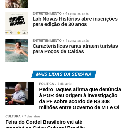
ENTRETENIMENTO
4 semanas atrás
Lab Novas Histórias abre inscrições
para edição de 30 anos
ENTRETENIMENTO
4 semanas atrás
Características raras atraem turistas
para Poços de Caldas
MAIS LIDAS DA SEMANA
POLÍTICA
1 dia atrás
Pedro Taques afirma que denúncia
à PGR deu origem à investigação
da PF sobre acordo de R$ 308
milhões entre Governo de MT e Oi
CULTURA
7 dias atrás
Feira do Cordel Brasileiro vai até