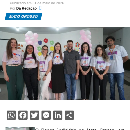
Publicado em
31 de maio de 2026
Por
Da Redação
MATO GROSSO
WhatsApp
Facebook
Twitter
Messenger
LinkedIn
Share