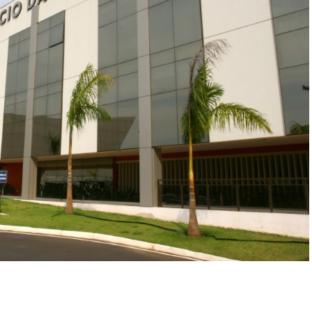
r
In
re