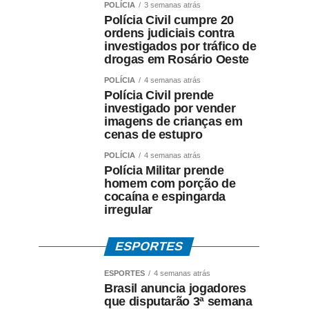
POLÍCIA
3 semanas atrás
Polícia Civil cumpre 20
ordens judiciais contra
investigados por tráfico de
drogas em Rosário Oeste
POLÍCIA
4 semanas atrás
Polícia Civil prende
investigado por vender
imagens de crianças em
cenas de estupro
POLÍCIA
4 semanas atrás
Polícia Militar prende
homem com porção de
cocaína e espingarda
irregular
ESPORTES
ESPORTES
4 semanas atrás
Brasil anuncia jogadores
que disputarão 3ª semana