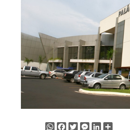
WhatsApp
Facebook
Twitter
Messenge
Linked
Sha