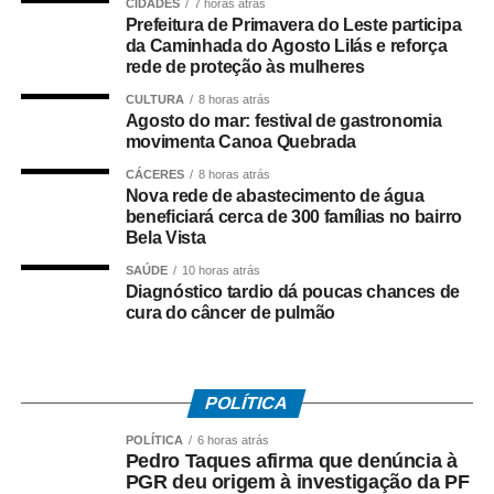
cidades de Duque de Caxias e Nova Iguaçu, na Baixada
CIDADES
7 horas atrás
Prefeitura de Primavera do Leste participa
Fluminense.
da Caminhada do Agosto Lilás e reforça
rede de proteção às mulheres
Paralisação
CULTURA
8 horas atrás
Agosto do mar: festival de gastronomia
No dia 27 de junho, o Sindicato dos Rodoviários ajuizou
movimenta Canoa Quebrada
o dissídio coletivo de greve e de natureza econômica. Na
CÁCERES
8 horas atrás
mesma data, o TRT-RJ, considerou a greve legal e
Nova rede de abastecimento de água
concedeu liminar autorizando o início da paralisação.
beneficiará cerca de 300 famílias no bairro
Bela Vista
Determinou a manutenção de, no mínimo, 50% da frota
operacional em cada linha e itinerário, sob pena de multa
SAÚDE
10 horas atrás
Diagnóstico tardio dá poucas chances de
de R$ 50 mil em caso de descumprimento da medida.
cura do câncer de pulmão
Dois dias depois, no dia 29 de junho, os rodoviários do
município do Rio de Janeiro iniciaram a paralisação. No
dia 2 de julho, suspenderam o movimento, a pedido do
POLÍTICA
TRT-RJ, mantendo o estado de greve, para que o
POLÍTICA
6 horas atrás
sindicato patronal aumentasse a proposta de reajuste,
Pedro Taques afirma que denúncia à
mas não houve acordo.
PGR deu origem à investigação da PF