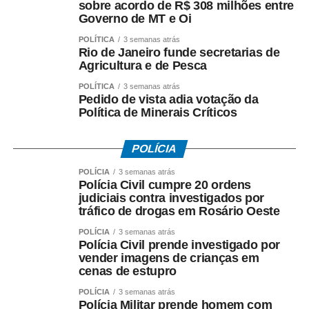
sobre acordo de R$ 308 milhões entre
Governo de MT e Oi
Entre as principais reivindicações da categoria estão
reajuste salarial, valorização dos pisos remuneratórios,
POLÍTICA
3 semanas atrás
ampliação do auxílio-alimentação para R$ 1 mil e o
Rio de Janeiro funde secretarias de
Agricultura e de Pesca
pagamento do intervalo para refeição como hora
extraordinária.
POLÍTICA
3 semanas atrás
Pedido de vista adia votação da
Política de Minerais Críticos
POLÍCIA
COMENTE ABAIXO:
POLÍCIA
3 semanas atrás
Polícia Civil cumpre 20 ordens
judiciais contra investigados por
WhatsApp
Facebook
Twitter
Messenger
LinkedIn
Share
tráfico de drogas em Rosário Oeste
POLÍCIA
3 semanas atrás
Polícia Civil prende investigado por
vender imagens de crianças em
cenas de estupro
POLÍCIA
3 semanas atrás
Polícia Militar prende homem com