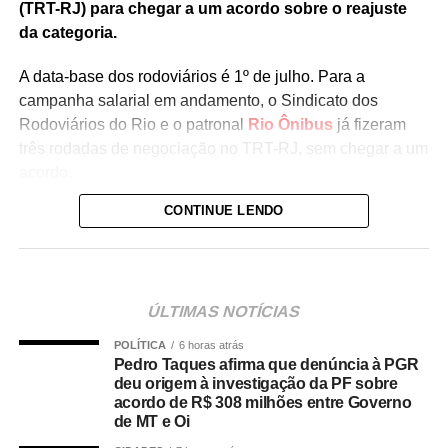
(TRT-RJ) para chegar a um acordo sobre o reajuste
da categoria.
A data-base dos rodoviários é 1º de julho. Para a
campanha salarial em andamento, o Sindicato dos
Rodoviários do Rio e o patronal
Rio Ônibus
já fizeram
três rodadas de negociação no TRT-RJ, sem chegar a um
acordo.
CONTINUE LENDO
Durante as negociações mediadas pela Justiça do
Trabalho, a categoria flexibilizou a reivindicação de
reajuste salarial de 17% para 12% (dividido em
parcelas), mas as empresas ofereceram 4,5%. Antes,
ÚLTIMAS NOTÍCIAS
o Rio Ônibus havia ofertado 4,39%.
POLÍTICA
6 horas atrás
O desembargador Gustavo Tadeu Alkmim, da Seção
Pedro Taques afirma que denúncia à PGR
Especializada em Dissídios Coletivos (Sedic), pediu que
deu origem à investigação da PF sobre
acordo de R$ 308 milhões entre Governo
os patrões aumentem a oferta de reajuste para 5%, o
de MT e Oi
mesmo valor pago as categorias de rodoviários das