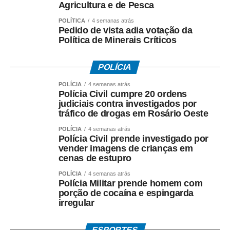
reajuste salarial, valorização dos pisos remuneratórios,
Agricultura e de Pesca
ampliação do auxílio-alimentação para R$ 1 mil e o
POLÍTICA
4 semanas atrás
pagamento do intervalo para refeição como hora
Pedido de vista adia votação da
extraordinária.
Política de Minerais Críticos
POLÍCIA
POLÍCIA
4 semanas atrás
Polícia Civil cumpre 20 ordens
COMENTE ABAIXO:
judiciais contra investigados por
tráfico de drogas em Rosário Oeste
WhatsApp
Facebook
Twitter
Messenger
LinkedIn
Share
POLÍCIA
4 semanas atrás
Polícia Civil prende investigado por
vender imagens de crianças em
cenas de estupro
POLÍCIA
4 semanas atrás
Polícia Militar prende homem com
porção de cocaína e espingarda
irregular
ESPORTES