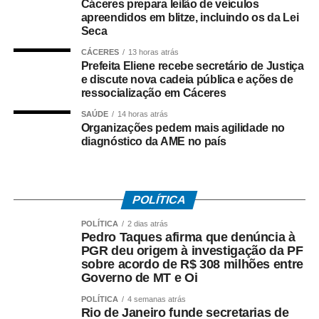
Cáceres prepara leilão de veículos
apreendidos em blitze, incluindo os da Lei
Paralisação
Seca
No dia 27 de junho, o Sindicato dos Rodoviários ajuizou
CÁCERES
13 horas atrás
Prefeita Eliene recebe secretário de Justiça
o dissídio coletivo de greve e de natureza econômica. Na
e discute nova cadeia pública e ações de
mesma data, o TRT-RJ, considerou a greve legal e
ressocialização em Cáceres
concedeu liminar autorizando o início da paralisação.
SAÚDE
14 horas atrás
Determinou a manutenção de, no mínimo, 50% da frota
Organizações pedem mais agilidade no
operacional em cada linha e itinerário, sob pena de multa
diagnóstico da AME no país
de R$ 50 mil em caso de descumprimento da medida.
Dois dias depois, no dia 29 de junho, os rodoviários do
POLÍTICA
município do Rio de Janeiro iniciaram a paralisação. No
dia 2 de julho, suspenderam o movimento, a pedido do
POLÍTICA
2 dias atrás
Pedro Taques afirma que denúncia à
TRT-RJ, mantendo o estado de greve, para que o
PGR deu origem à investigação da PF
sindicato patronal aumentasse a proposta de reajuste,
sobre acordo de R$ 308 milhões entre
mas não houve acordo.
Governo de MT e Oi
POLÍTICA
4 semanas atrás
Entre as principais reivindicações da categoria estão
Rio de Janeiro funde secretarias de