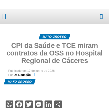
Mato Grosso
MATO GROSSO
CPI da Saúde e TCE miram
contratos da OSS no Hospital
Regional de Cáceres
Publicado em
17 de junho de 2026
Por
Da Redação
MATO GROSSO
WhatsApp
Facebook
Twitter
Messenger
LinkedIn
Share