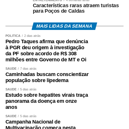
ENTRETENIMENTO
4 semanas atrás
Características raras atraem turistas
para Poços de Caldas
MAIS LIDAS DA SEMANA
POLÍTICA
2 dias atrás
Pedro Taques afirma que denúncia
à PGR deu origem à investigação
da PF sobre acordo de R$ 308
milhões entre Governo de MT e Oi
SAÚDE
7 dias atrás
Caminhadas buscam conscientizar
população sobre lipedema
SAÚDE
5 dias atrás
Estudo sobre hepatites virais traça
panorama da doença em onze
anos
SAÚDE
5 dias atrás
Campanha Nacional de
Multivacinação começa nesta