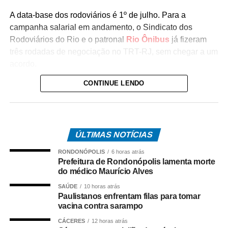
A data-base dos rodoviários é 1º de julho. Para a
campanha salarial em andamento, o Sindicato dos
Rodoviários do Rio e o patronal
Rio Ônibus
já fizeram
três rodadas de negociação no TRT-RJ, sem chegar a um
acordo.
CONTINUE LENDO
Durante as negociações mediadas pela Justiça do
Trabalho, a categoria flexibilizou a reivindicação de
reajuste salarial de 17% para 12% (dividido em
parcelas), mas as empresas ofereceram 4,5%. Antes,
ÚLTIMAS NOTÍCIAS
o Rio Ônibus havia ofertado 4,39%.
RONDONÓPOLIS
6 horas atrás
O desembargador Gustavo Tadeu Alkmim, da Seção
Prefeitura de Rondonópolis lamenta morte
Especializada em Dissídios Coletivos (Sedic), pediu que
do médico Maurício Alves
os patrões aumentem a oferta de reajuste para 5%, o
SAÚDE
10 horas atrás
mesmo valor pago as categorias de rodoviários das
Paulistanos enfrentam filas para tomar
vacina contra sarampo
cidades de Duque de Caxias e Nova Iguaçu, na Baixada
Fluminense.
CÁCERES
12 horas atrás