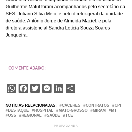
Guilherme Maluf foram acompanhados pelo secretário da
SES, Juliano Silva Melo, e pelo diretor-geral da unidade
de saúde, Antônio Jorge de Almeida Maciel, e pela
diretora assistencial Sandra Letícia Souza Soares
Junqueira.
COMENTE ABAIXO:
WhatsApp
Facebook
Twitter
Messenger
LinkedIn
Share
NOTÍCIAS RELACIONADAS:
CÁCERES
CONTRATOS
CPI
DESTAQUE
HOSPITAL
MATO-GROSSO
MIRAM
MT
OSS
REGIONAL
SAÚDE
TCE
PROPAGANDA