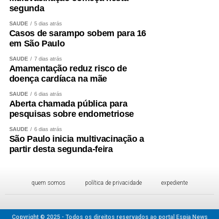
segunda
SAÚDE
5 dias atrás
Casos de sarampo sobem para 16
em São Paulo
SAÚDE
7 dias atrás
Amamentação reduz risco de
doença cardíaca na mãe
SAÚDE
6 dias atrás
Aberta chamada pública para
pesquisas sobre endometriose
SAÚDE
6 dias atrás
São Paulo inicia multivacinação a
partir desta segunda-feira
quem somos
política de privacidade
expediente
Copyright © 2025 - Todos os direitos reservados ao portal Espia News