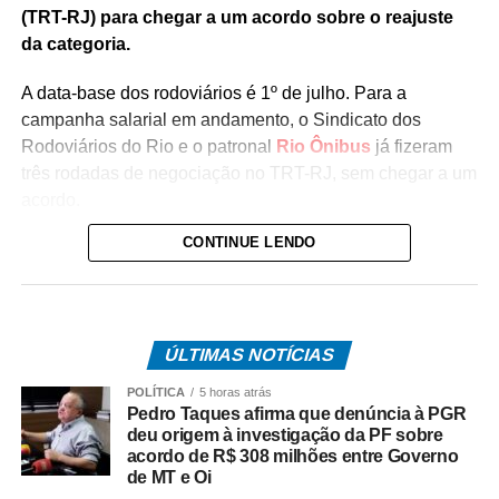
(TRT-RJ) para chegar a um acordo sobre o reajuste
da categoria.
A data-base dos rodoviários é 1º de julho. Para a
campanha salarial em andamento, o Sindicato dos
Rodoviários do Rio e o patronal
Rio Ônibus
já fizeram
três rodadas de negociação no TRT-RJ, sem chegar a um
acordo.
CONTINUE LENDO
Durante as negociações mediadas pela Justiça do
Trabalho, a categoria flexibilizou a reivindicação de
reajuste salarial de 17% para 12% (dividido em
parcelas), mas as empresas ofereceram 4,5%. Antes,
ÚLTIMAS NOTÍCIAS
o Rio Ônibus havia ofertado 4,39%.
POLÍTICA
5 horas atrás
O desembargador Gustavo Tadeu Alkmim, da Seção
Pedro Taques afirma que denúncia à PGR
Especializada em Dissídios Coletivos (Sedic), pediu que
deu origem à investigação da PF sobre
acordo de R$ 308 milhões entre Governo
os patrões aumentem a oferta de reajuste para 5%, o
de MT e Oi
mesmo valor pago as categorias de rodoviários das