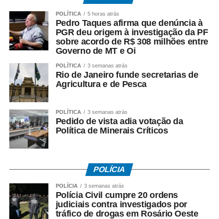
POLÍTICA
5 horas atrás
Entre as principais reivindicações da categoria estão
Pedro Taques afirma que denúncia à
reajuste salarial, valorização dos pisos remuneratórios,
PGR deu origem à investigação da PF
ampliação do auxílio-alimentação para R$ 1 mil e o
sobre acordo de R$ 308 milhões entre
Governo de MT e Oi
pagamento do intervalo para refeição como hora
extraordinária.
POLÍTICA
3 semanas atrás
Rio de Janeiro funde secretarias de
Agricultura e de Pesca
POLÍTICA
3 semanas atrás
COMENTE ABAIXO:
Pedido de vista adia votação da
Política de Minerais Críticos
WhatsApp
Facebook
Twitter
Messenger
LinkedIn
Share
POLÍCIA
POLÍCIA
3 semanas atrás
Polícia Civil cumpre 20 ordens
judiciais contra investigados por
tráfico de drogas em Rosário Oeste