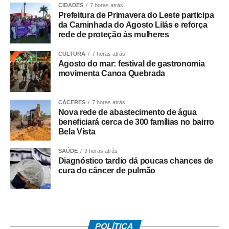
cidades de Duque de Caxias e Nova Iguaçu, na Baixada
CIDADES
7 horas atrás
Prefeitura de Primavera do Leste participa
Fluminense.
da Caminhada do Agosto Lilás e reforça
rede de proteção às mulheres
Paralisação
CULTURA
7 horas atrás
Agosto do mar: festival de gastronomia
No dia 27 de junho, o Sindicato dos Rodoviários ajuizou
movimenta Canoa Quebrada
o dissídio coletivo de greve e de natureza econômica. Na
mesma data, o TRT-RJ, considerou a greve legal e
concedeu liminar autorizando o início da paralisação.
CÁCERES
7 horas atrás
Nova rede de abastecimento de água
Determinou a manutenção de, no mínimo, 50% da frota
beneficiará cerca de 300 famílias no bairro
operacional em cada linha e itinerário, sob pena de multa
Bela Vista
de R$ 50 mil em caso de descumprimento da medida.
SAÚDE
9 horas atrás
Diagnóstico tardio dá poucas chances de
Dois dias depois, no dia 29 de junho, os rodoviários do
cura do câncer de pulmão
município do Rio de Janeiro iniciaram a paralisação. No
dia 2 de julho, suspenderam o movimento, a pedido do
TRT-RJ, mantendo o estado de greve, para que o
sindicato patronal aumentasse a proposta de reajuste,
mas não houve acordo.
POLÍTICA