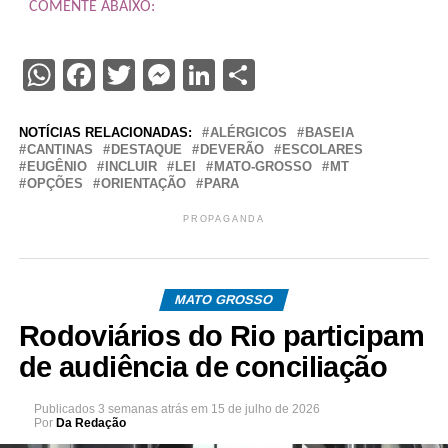
COMENTE ABAIXO:
WhatsApp
Facebook
Twitter
Messenger
LinkedIn
Share
NOTÍCIAS RELACIONADAS:
ALÉRGICOS
BASEIA
CANTINAS
DESTAQUE
DEVERÃO
ESCOLARES
EUGÊNIO
INCLUIR
LEI
MATO-GROSSO
MT
OPÇÕES
ORIENTAÇÃO
PARA
PROPAGANDA
MATO GROSSO
Rodoviários do Rio participam
de audiência de conciliação
Publicados
3 semanas atrás
em
15 de julho de 2026
Por
Da Redação