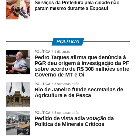
Spa Raízes (Marcos Serrano Miralles), também contam
Serviços da Prefeitura pela cidade não
param mesmo durante a Exposul
com adaptações específicas.
Além das adaptações físicas, a edição 2026 oferece
recursos para pessoas com deficiência visual e auditiva.
Mapas táteis, audiodescrição e carrinhos motorizados
POLÍTICA
estão disponíveis ao longo do circuito. O atendimento em
Língua Brasileira de Sinais (Libras) para visitantes surdos
POLÍTICA
1 dia atrás
Pedro Taques afirma que denúncia à
é realizado em parceria com a ICOM, empresa
PGR deu origem à investigação da PF
especializada em comunicação acessível.
sobre acordo de R$ 308 milhões entre
Governo de MT e Oi
A CASACOR recebeu, pelo terceiro ano consecutivo
POLÍTICA
3 semanas atrás
(2024‑2026), o Selo de Acessibilidade da CPA, em razão
Rio de Janeiro funde secretarias de
de recursos como rampas, elevadores, mapas táteis e
Agricultura e de Pesca
audiodescrição. Darlan Firmato, Diretor de Operações da
CASACOR São Paulo, afirmou que a preocupação com a
POLÍTICA
3 semanas atrás
inclusão tem mais de duas décadas: “A CASACOR busca
Pedido de vista adia votação da
Política de Minerais Críticos
ser acessível há 21 anos, carregando, nessa missão,
pioneirismo e a obrigação universal de fazer da maior