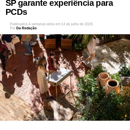
SP garante experiência para
PCDs
Publicados
4 semanas atrás
em
14 de julho de 2026
Por
Da Redação