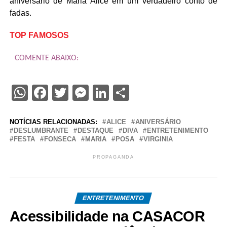
aniversário de Maria Alice em um verdadeiro conto de
fadas.
TOP FAMOSOS
COMENTE ABAIXO:
WhatsApp
Facebook
Twitter
Messenger
LinkedIn
Share
NOTÍCIAS RELACIONADAS:
ALICE
ANIVERSÁRIO
DESLUMBRANTE
DESTAQUE
DIVA
ENTRETENIMENTO
FESTA
FONSECA
MARIA
POSA
VIRGINIA
PROPAGANDA
ENTRETENIMENTO
Acessibilidade na CASACOR