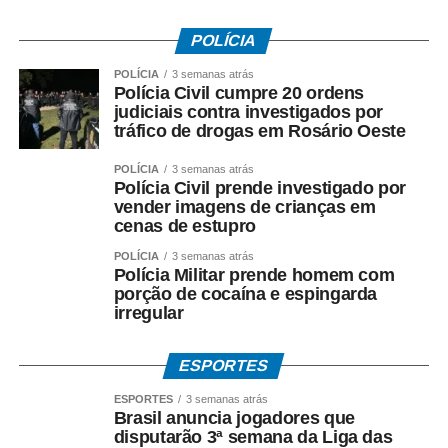
plataforma de arquitetura, design, arte e paisagismo das
Américas um exemplo ao receber bem pessoas com
POLÍCIA
deficiência motora, visual e auditiva”.
POLÍCIA
3 semanas atrás
Polícia Civil cumpre 20 ordens
Silvana Cambiaghi, arquiteta e consultora de
judiciais contra investigados por
acessibilidade da mostra desde 2005, destacou que a
tráfico de drogas em Rosário Oeste
acessibilidade não é tratada como adaptação pontual,
POLÍCIA
3 semanas atrás
mas como conceito integrado ao planejamento e à
Polícia Civil prende investigado por
montagem dos ambientes: “Transformar a CASACOR em
vender imagens de crianças em
uma mostra acessível é um processo que começa muito
cenas de estupro
antes da abertura ao público. A acessibilidade deve estar
POLÍCIA
3 semanas atrás
presente em todas as fases, do projeto à execução, com
Polícia Militar prende homem com
base nos princípios do Desenho Universal”, ressaltou,
porção de cocaína e espingarda
irregular
citando a participação do engenheiro Oswaldo Rafael
Fantini e dos arquitetos Luis Fernando Estuqui e Marina
Rangel.
ESPORTES
ESPORTES
3 semanas atrás
A iniciativa reforça a trajetória iniciada em 2006, quando
Brasil anuncia jogadores que
foram implementadas as primeiras adaptações – rampas,
disputarão 3ª semana da Liga das