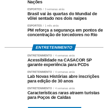
Nações
nivelamento de pisos, banheiros acessíveis e calçada
tátil – e consolida a CASACOR como referência nacional
ESPORTES
3 semanas atrás
Brasil vai às quartas do Mundial de
em arquitetura universal.
vôlei sentado nos dois naipes
ESPORTES
1 mês atrás
PM reforça a segurança em pontos de
concentração de torcedores no Rio
ENTRETENIMENTO
COMENTE ABAIXO:
ENTRETENIMENTO
4 semanas atrás
Acessibilidade na CASACOR SP
garante experiência para PCDs
WhatsApp
Facebook
Twitter
Messenger
LinkedIn
Share
ENTRETENIMENTO
4 semanas atrás
Lab Novas Histórias abre inscrições
para edição de 30 anos
ENTRETENIMENTO
4 semanas atrás
Características raras atraem turistas
para Poços de Caldas