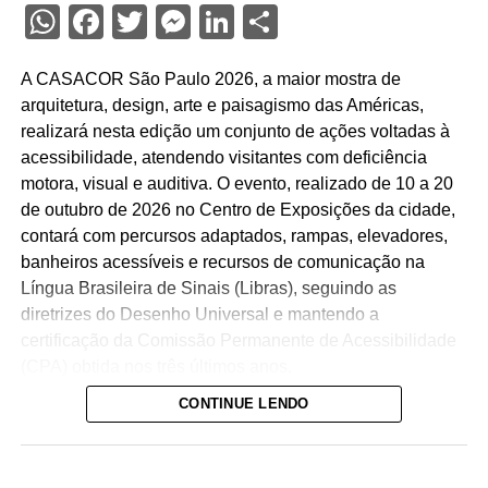
WhatsApp
Facebook
Twitter
Messenger
LinkedIn
Share
A CASACOR São Paulo 2026, a maior mostra de
arquitetura, design, arte e paisagismo das Américas,
realizará nesta edição um conjunto de ações voltadas à
acessibilidade, atendendo visitantes com deficiência
motora, visual e auditiva. O evento, realizado de 10 a 20
de outubro de 2026 no Centro de Exposições da cidade,
contará com percursos adaptados, rampas, elevadores,
banheiros acessíveis e recursos de comunicação na
Língua Brasileira de Sinais (Libras), seguindo as
diretrizes do Desenho Universal e mantendo a
certificação da Comissão Permanente de Acessibilidade
(CPA) obtida nos três últimos anos.
CONTINUE LENDO
O percurso acessível inclui rampas de inclinação
adequada, circulação livre para cadeiras de rodas e
elevadores que dão acesso a sete ambientes diferentes.