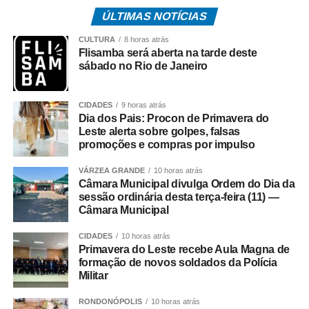
Cada um desses espaços recebeu equipamentos de
ÚLTIMAS NOTÍCIAS
acessibilidade que permitem a visita a mezaninos e aos
níveis superiores sem comprometer o conceito
CULTURA
8 horas atrás
arquitetônico dos projetos. Nove banheiros foram
Flisamba será aberta na tarde deste
sábado no Rio de Janeiro
adaptados, oferecendo cabines exclusivas, áreas
familiares e, em alguns casos, instalações para crianças
e pessoas de baixa estatura.
CIDADES
9 horas atrás
Dia dos Pais: Procon de Primavera do
Leste alerta sobre golpes, falsas
Diversos projetos da mostra incorporam recursos de
promoções e compras por impulso
acessibilidade como parte da linguagem dos ambientes.
Entre eles, destaca‑se o “Nota em Linhas”, de Rafaella
VÁRZEA GRANDE
10 horas atrás
Manso, que dispõe de elevador para o pavimento
Câmara Municipal divulga Ordem do Dia da
sessão ordinária desta terça-feira (11) —
superior; o Restaurante Raiz, de Marta Martins, que
Câmara Municipal
integra soluções de acessibilidade ao seu layout; “A
Poética do Ritmo”, de Isabella Nalon, concebido para
CIDADES
10 horas atrás
receber visitantes por meio de elevador; e a Casa da
Primavera do Leste recebe Aula Magna de
formação de novos soldados da Polícia
Marcenaria Brasileira, de João Panaggio, equipada com
Militar
plataforma elevatória para percursos completos. Outros
ambientes, como o banheiro Galeria (Carlos Navarro) e o
RONDONÓPOLIS
10 horas atrás