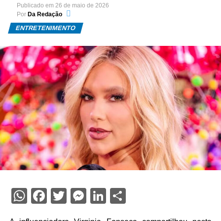
Publicado em
26 de maio de 2026
Por
Da Redação
ENTRETENIMENTO
WhatsApp
Facebook
Twitter
Messenger
LinkedIn
Share