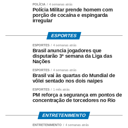
montagem dos ambientes: “Transformar a CASACOR em
POLÍCIA
4 semanas atrás
Polícia Militar prende homem com
uma mostra acessível é um processo que começa muito
porção de cocaína e espingarda
antes da abertura ao público. A acessibilidade deve estar
irregular
presente em todas as fases, do projeto à execução, com
base nos princípios do Desenho Universal”, ressaltou,
ESPORTES
citando a participação do engenheiro Oswaldo Rafael
ESPORTES
4 semanas atrás
Fantini e dos arquitetos Luis Fernando Estuqui e Marina
Brasil anuncia jogadores que
Rangel.
disputarão 3ª semana da Liga das
Nações
A iniciativa reforça a trajetória iniciada em 2006, quando
ESPORTES
4 semanas atrás
foram implementadas as primeiras adaptações – rampas,
Brasil vai às quartas do Mundial de
nivelamento de pisos, banheiros acessíveis e calçada
vôlei sentado nos dois naipes
tátil – e consolida a CASACOR como referência nacional
ESPORTES
1 mês atrás
em arquitetura universal.
PM reforça a segurança em pontos de
concentração de torcedores no Rio
ENTRETENIMENTO
ENTRETENIMENTO
4 semanas atrás