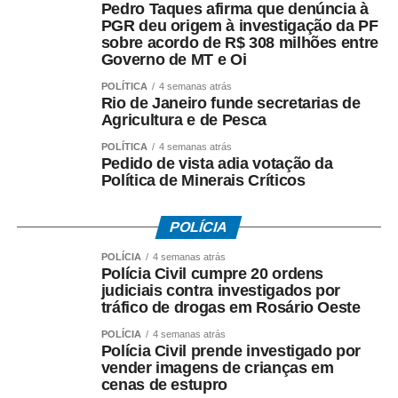
Pedro Taques afirma que denúncia à
é realizado em parceria com a ICOM, empresa
PGR deu origem à investigação da PF
especializada em comunicação acessível.
sobre acordo de R$ 308 milhões entre
Governo de MT e Oi
A CASACOR recebeu, pelo terceiro ano consecutivo
POLÍTICA
4 semanas atrás
(2024‑2026), o Selo de Acessibilidade da CPA, em razão
Rio de Janeiro funde secretarias de
de recursos como rampas, elevadores, mapas táteis e
Agricultura e de Pesca
audiodescrição. Darlan Firmato, Diretor de Operações da
POLÍTICA
4 semanas atrás
CASACOR São Paulo, afirmou que a preocupação com a
Pedido de vista adia votação da
Política de Minerais Críticos
inclusão tem mais de duas décadas: “A CASACOR busca
ser acessível há 21 anos, carregando, nessa missão,
pioneirismo e a obrigação universal de fazer da maior
POLÍCIA
plataforma de arquitetura, design, arte e paisagismo das
POLÍCIA
4 semanas atrás
Américas um exemplo ao receber bem pessoas com
Polícia Civil cumpre 20 ordens
deficiência motora, visual e auditiva”.
judiciais contra investigados por
tráfico de drogas em Rosário Oeste
Silvana Cambiaghi, arquiteta e consultora de
POLÍCIA
4 semanas atrás
acessibilidade da mostra desde 2005, destacou que a
Polícia Civil prende investigado por
vender imagens de crianças em
acessibilidade não é tratada como adaptação pontual,
cenas de estupro
mas como conceito integrado ao planejamento e à