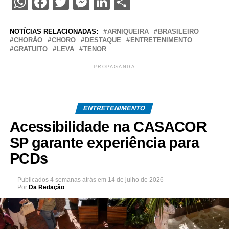
WhatsApp
Facebook
Twitter
Messenger
LinkedIn
Share
NOTÍCIAS RELACIONADAS:
ARNIQUEIRA
BRASILEIRO
CHORÃO
CHORO
DESTAQUE
ENTRETENIMENTO
GRATUITO
LEVA
TENOR
PROPAGANDA
ENTRETENIMENTO
Acessibilidade na CASACOR
SP garante experiência para
PCDs
Publicados
4 semanas atrás
em
14 de julho de 2026
Por
Da Redação