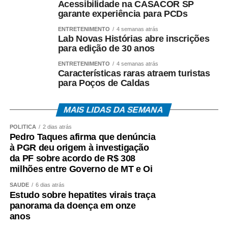
Acessibilidade na CASACOR SP
garante experiência para PCDs
COMENTE ABAIXO:
ENTRETENIMENTO
4 semanas atrás
Lab Novas Histórias abre inscrições
WhatsApp
Facebook
Twitter
Messenger
LinkedIn
Share
para edição de 30 anos
ENTRETENIMENTO
4 semanas atrás
Características raras atraem turistas
para Poços de Caldas
MAIS LIDAS DA SEMANA
POLÍTICA
2 dias atrás
Pedro Taques afirma que denúncia
à PGR deu origem à investigação
da PF sobre acordo de R$ 308
milhões entre Governo de MT e Oi
SAÚDE
6 dias atrás
Estudo sobre hepatites virais traça
panorama da doença em onze
anos