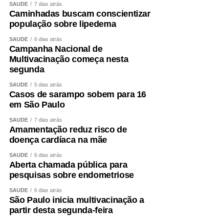
SAÚDE
7 dias atrás
Caminhadas buscam conscientizar
população sobre lipedema
SAÚDE
6 dias atrás
Campanha Nacional de
Multivacinação começa nesta
segunda
SAÚDE
5 dias atrás
Casos de sarampo sobem para 16
em São Paulo
SAÚDE
7 dias atrás
Amamentação reduz risco de
doença cardíaca na mãe
SAÚDE
6 dias atrás
Aberta chamada pública para
pesquisas sobre endometriose
SAÚDE
6 dias atrás
São Paulo inicia multivacinação a
partir desta segunda-feira