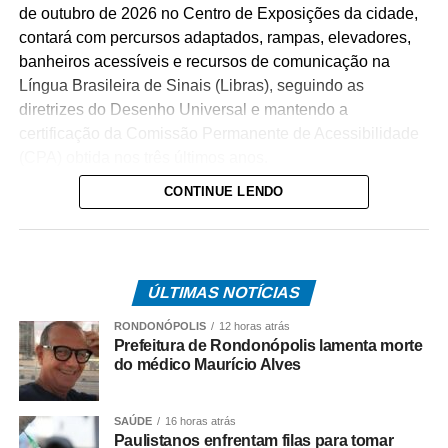
de outubro de 2026 no Centro de Exposições da cidade,
contará com percursos adaptados, rampas, elevadores,
banheiros acessíveis e recursos de comunicação na
Língua Brasileira de Sinais (Libras), seguindo as
diretrizes do Desenho Universal e mantendo a
certificação da Comissão Permanente de Acessibilidade
(CPA) obtida nos três últimos anos.
CONTINUE LENDO
O percurso acessível inclui rampas de inclinação
adequada, circulação livre para cadeiras de rodas e
elevadores que dão acesso a sete ambientes diferentes.
Cada um desses espaços recebeu equipamentos de
ÚLTIMAS NOTÍCIAS
acessibilidade que permitem a visita a mezaninos e aos
níveis superiores sem comprometer o conceito
RONDONÓPOLIS
12 horas atrás
arquitetônico dos projetos. Nove banheiros foram
Prefeitura de Rondonópolis lamenta morte
do médico Maurício Alves
adaptados, oferecendo cabines exclusivas, áreas
familiares e, em alguns casos, instalações para crianças
e pessoas de baixa estatura.
SAÚDE
16 horas atrás
Paulistanos enfrentam filas para tomar