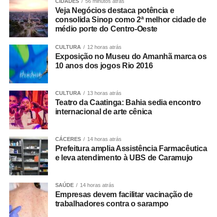
CIDADES
56 minutos atrás
arquitetônico dos projetos. Nove banheiros foram
Veja Negócios destaca potência e
consolida Sinop como 2ª melhor cidade de
adaptados, oferecendo cabines exclusivas, áreas
médio porte do Centro-Oeste
familiares e, em alguns casos, instalações para crianças
e pessoas de baixa estatura.
CULTURA
12 horas atrás
Exposição no Museu do Amanhã marca os
10 anos dos jogos Rio 2016
Diversos projetos da mostra incorporam recursos de
acessibilidade como parte da linguagem dos ambientes.
Entre eles, destaca‑se o “Nota em Linhas”, de Rafaella
CULTURA
13 horas atrás
Manso, que dispõe de elevador para o pavimento
Teatro da Caatinga: Bahia sedia encontro
internacional de arte cênica
superior; o Restaurante Raiz, de Marta Martins, que
integra soluções de acessibilidade ao seu layout; “A
Poética do Ritmo”, de Isabella Nalon, concebido para
CÁCERES
14 horas atrás
receber visitantes por meio de elevador; e a Casa da
Prefeitura amplia Assistência Farmacêutica
e leva atendimento à UBS de Caramujo
Marcenaria Brasileira, de João Panaggio, equipada com
plataforma elevatória para percursos completos. Outros
ambientes, como o banheiro Galeria (Carlos Navarro) e o
SAÚDE
14 horas atrás
Spa Raízes (Marcos Serrano Miralles), também contam
Empresas devem facilitar vacinação de
trabalhadores contra o sarampo
com adaptações específicas.