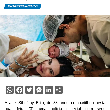
ENTRETENIMENTO
WhatsApp
Facebook
Twitter
Messenger
LinkedIn
Share
A atriz
Sthefany Brito
, de 38 anos, compartilhou nesta
quarta-feira (3), uma notícia especial com seus