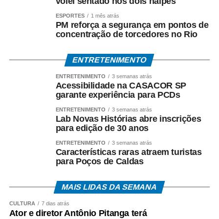
vôlei sentado nos dois naipes
em arquitetura universal.
ESPORTES
1 mês atrás
PM reforça a segurança em pontos de
concentração de torcedores no Rio
ENTRETENIMENTO
ENTRETENIMENTO
3 semanas atrás
COMENTE ABAIXO:
Acessibilidade na CASACOR SP
garante experiência para PCDs
WhatsApp
Facebook
Twitter
Messenger
LinkedIn
Share
ENTRETENIMENTO
3 semanas atrás
Lab Novas Histórias abre inscrições
para edição de 30 anos
ENTRETENIMENTO
3 semanas atrás
Características raras atraem turistas
para Poços de Caldas
MAIS LIDAS DA SEMANA
CULTURA
7 dias atrás
Ator e diretor Antônio Pitanga terá