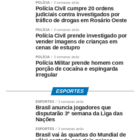
deficiência motora, visual e auditiva”.
POLÍCIA
3 semanas atrás
Polícia Civil cumpre 20 ordens
judiciais contra investigados por
Silvana Cambiaghi, arquiteta e consultora de
tráfico de drogas em Rosário Oeste
acessibilidade da mostra desde 2005, destacou que a
acessibilidade não é tratada como adaptação pontual,
POLÍCIA
3 semanas atrás
Polícia Civil prende investigado por
mas como conceito integrado ao planejamento e à
vender imagens de crianças em
montagem dos ambientes: “Transformar a CASACOR em
cenas de estupro
uma mostra acessível é um processo que começa muito
POLÍCIA
3 semanas atrás
antes da abertura ao público. A acessibilidade deve estar
Polícia Militar prende homem com
presente em todas as fases, do projeto à execução, com
porção de cocaína e espingarda
base nos princípios do Desenho Universal”, ressaltou,
irregular
citando a participação do engenheiro Oswaldo Rafael
Fantini e dos arquitetos Luis Fernando Estuqui e Marina
ESPORTES
Rangel.
ESPORTES
3 semanas atrás
Brasil anuncia jogadores que
A iniciativa reforça a trajetória iniciada em 2006, quando
disputarão 3ª semana da Liga das
foram implementadas as primeiras adaptações – rampas,
Nações
nivelamento de pisos, banheiros acessíveis e calçada
ESPORTES
3 semanas atrás
tátil – e consolida a CASACOR como referência nacional
Brasil vai às quartas do Mundial de