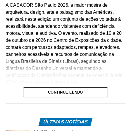
A CASACOR São Paulo 2026, a maior mostra de
arquitetura, design, arte e paisagismo das Américas,
realizará nesta edição um conjunto de ações voltadas à
acessibilidade, atendendo visitantes com deficiência
motora, visual e auditiva. O evento, realizado de 10 a 20
de outubro de 2026 no Centro de Exposições da cidade,
contará com percursos adaptados, rampas, elevadores,
banheiros acessíveis e recursos de comunicação na
Língua Brasileira de Sinais (Libras), seguindo as
diretrizes do Desenho Universal e mantendo a
certificação da Comissão Permanente de Acessibilidade
(CPA) obtida nos três últimos anos.
CONTINUE LENDO
O percurso acessível inclui rampas de inclinação
adequada, circulação livre para cadeiras de rodas e
elevadores que dão acesso a sete ambientes diferentes.
Cada um desses espaços recebeu equipamentos de
ÚLTIMAS NOTÍCIAS
acessibilidade que permitem a visita a mezaninos e aos
níveis superiores sem comprometer o conceito