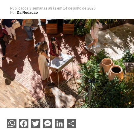
Publicados
3 semanas atrás
em
14 de julho de 2026
Por
Da Redação
WhatsApp
Facebook
Twitter
Messenger
LinkedIn
Share