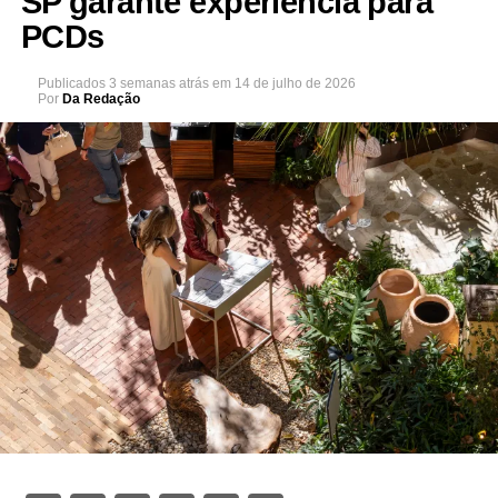
SP garante experiência para
PCDs
Publicados
3 semanas atrás
em
14 de julho de 2026
Por
Da Redação