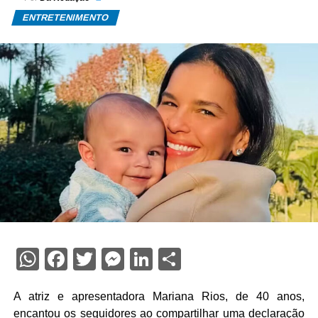
ENTRETENIMENTO
WhatsApp
Facebook
Twitter
Messenger
LinkedIn
Share
A atriz e apresentadora
Mariana Rios
, de 40 anos,
encantou os seguidores ao compartilhar uma declaração