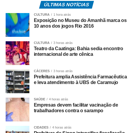
ÚLTIMAS NOTÍCIAS
acessibilidade que permitem a visita a mezaninos e aos
níveis superiores sem comprometer o conceito
CULTURA
1 hora atrás
arquitetônico dos projetos. Nove banheiros foram
Exposição no Museu do Amanhã marca os
10 anos dos jogos Rio 2016
adaptados, oferecendo cabines exclusivas, áreas
familiares e, em alguns casos, instalações para crianças
e pessoas de baixa estatura.
CULTURA
3 horas atrás
Teatro da Caatinga: Bahia sedia encontro
internacional de arte cênica
Diversos projetos da mostra incorporam recursos de
acessibilidade como parte da linguagem dos ambientes.
Entre eles, destaca‑se o “Nota em Linhas”, de Rafaella
CÁCERES
3 horas atrás
Manso, que dispõe de elevador para o pavimento
Prefeitura amplia Assistência Farmacêutica
e leva atendimento à UBS de Caramujo
superior; o Restaurante Raiz, de Marta Martins, que
integra soluções de acessibilidade ao seu layout; “A
Poética do Ritmo”, de Isabella Nalon, concebido para
SAÚDE
4 horas atrás
receber visitantes por meio de elevador; e a Casa da
Empresas devem facilitar vacinação de
trabalhadores contra o sarampo
Marcenaria Brasileira, de João Panaggio, equipada com
plataforma elevatória para percursos completos. Outros
ambientes, como o banheiro Galeria (Carlos Navarro) e o
CIDADES
4 horas atrás