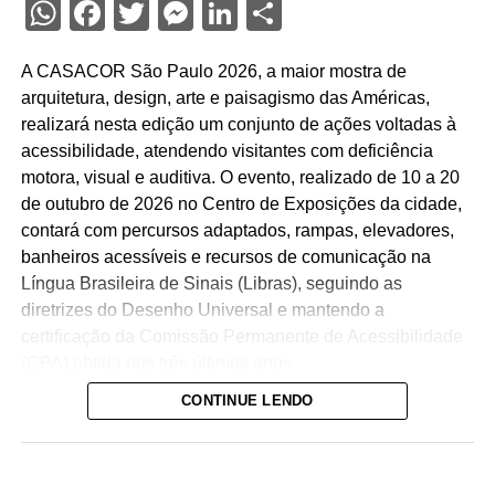
WhatsApp
Facebook
Twitter
Messenger
LinkedIn
Share
A CASACOR São Paulo 2026, a maior mostra de
arquitetura, design, arte e paisagismo das Américas,
realizará nesta edição um conjunto de ações voltadas à
acessibilidade, atendendo visitantes com deficiência
motora, visual e auditiva. O evento, realizado de 10 a 20
de outubro de 2026 no Centro de Exposições da cidade,
contará com percursos adaptados, rampas, elevadores,
banheiros acessíveis e recursos de comunicação na
Língua Brasileira de Sinais (Libras), seguindo as
diretrizes do Desenho Universal e mantendo a
certificação da Comissão Permanente de Acessibilidade
(CPA) obtida nos três últimos anos.
CONTINUE LENDO
O percurso acessível inclui rampas de inclinação
adequada, circulação livre para cadeiras de rodas e
elevadores que dão acesso a sete ambientes diferentes.
Cada um desses espaços recebeu equipamentos de