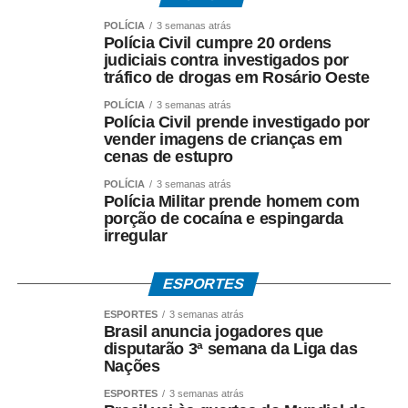
plataforma de arquitetura, design, arte e paisagismo das
Américas um exemplo ao receber bem pessoas com
POLÍCIA
3 semanas atrás
Polícia Civil cumpre 20 ordens
deficiência motora, visual e auditiva”.
judiciais contra investigados por
tráfico de drogas em Rosário Oeste
Silvana Cambiaghi, arquiteta e consultora de
acessibilidade da mostra desde 2005, destacou que a
POLÍCIA
3 semanas atrás
Polícia Civil prende investigado por
acessibilidade não é tratada como adaptação pontual,
vender imagens de crianças em
mas como conceito integrado ao planejamento e à
cenas de estupro
montagem dos ambientes: “Transformar a CASACOR em
POLÍCIA
3 semanas atrás
uma mostra acessível é um processo que começa muito
Polícia Militar prende homem com
antes da abertura ao público. A acessibilidade deve estar
porção de cocaína e espingarda
irregular
presente em todas as fases, do projeto à execução, com
base nos princípios do Desenho Universal”, ressaltou,
citando a participação do engenheiro Oswaldo Rafael
ESPORTES
Fantini e dos arquitetos Luis Fernando Estuqui e Marina
ESPORTES
3 semanas atrás
Rangel.
Brasil anuncia jogadores que
disputarão 3ª semana da Liga das
A iniciativa reforça a trajetória iniciada em 2006, quando
Nações
foram implementadas as primeiras adaptações – rampas,
ESPORTES
3 semanas atrás