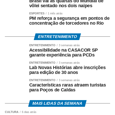
nivelamento de pisos, banheiros acessíveis e calçada
Brasil vai às quartas do Mundial de
vôlei sentado nos dois naipes
tátil – e consolida a CASACOR como referência nacional
em arquitetura universal.
ESPORTES
1 mês atrás
PM reforça a segurança em pontos de
concentração de torcedores no Rio
ENTRETENIMENTO
ENTRETENIMENTO
3 semanas atrás
Acessibilidade na CASACOR SP
COMENTE ABAIXO:
garante experiência para PCDs
ENTRETENIMENTO
3 semanas atrás
Lab Novas Histórias abre inscrições
WhatsApp
Facebook
Twitter
Messenger
LinkedIn
Share
para edição de 30 anos
ENTRETENIMENTO
3 semanas atrás
Características raras atraem turistas
para Poços de Caldas
MAIS LIDAS DA SEMANA
CULTURA
6 dias atrás