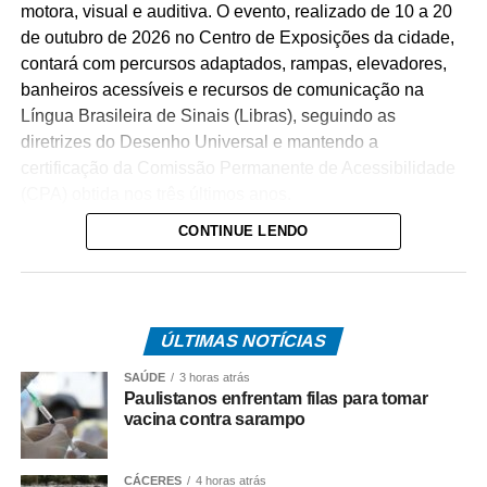
motora, visual e auditiva. O evento, realizado de 10 a 20
de outubro de 2026 no Centro de Exposições da cidade,
contará com percursos adaptados, rampas, elevadores,
banheiros acessíveis e recursos de comunicação na
Língua Brasileira de Sinais (Libras), seguindo as
diretrizes do Desenho Universal e mantendo a
certificação da Comissão Permanente de Acessibilidade
(CPA) obtida nos três últimos anos.
CONTINUE LENDO
O percurso acessível inclui rampas de inclinação
adequada, circulação livre para cadeiras de rodas e
elevadores que dão acesso a sete ambientes diferentes.
Cada um desses espaços recebeu equipamentos de
ÚLTIMAS NOTÍCIAS
acessibilidade que permitem a visita a mezaninos e aos
níveis superiores sem comprometer o conceito
SAÚDE
3 horas atrás
arquitetônico dos projetos. Nove banheiros foram
Paulistanos enfrentam filas para tomar
vacina contra sarampo
adaptados, oferecendo cabines exclusivas, áreas
familiares e, em alguns casos, instalações para crianças
e pessoas de baixa estatura.
CÁCERES
4 horas atrás