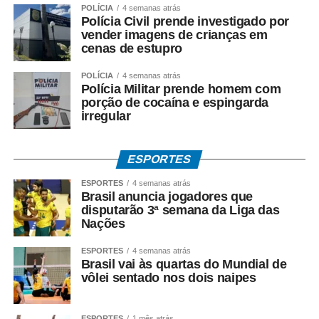
POLÍCIA
4 semanas atrás
mas como conceito integrado ao planejamento e à
Polícia Civil prende investigado por
montagem dos ambientes: “Transformar a CASACOR em
vender imagens de crianças em
uma mostra acessível é um processo que começa muito
cenas de estupro
antes da abertura ao público. A acessibilidade deve estar
POLÍCIA
4 semanas atrás
presente em todas as fases, do projeto à execução, com
Polícia Militar prende homem com
base nos princípios do Desenho Universal”, ressaltou,
porção de cocaína e espingarda
citando a participação do engenheiro Oswaldo Rafael
irregular
Fantini e dos arquitetos Luis Fernando Estuqui e Marina
Rangel.
ESPORTES
A iniciativa reforça a trajetória iniciada em 2006, quando
ESPORTES
4 semanas atrás
foram implementadas as primeiras adaptações – rampas,
Brasil anuncia jogadores que
disputarão 3ª semana da Liga das
nivelamento de pisos, banheiros acessíveis e calçada
Nações
tátil – e consolida a CASACOR como referência nacional
em arquitetura universal.
ESPORTES
4 semanas atrás
Brasil vai às quartas do Mundial de
vôlei sentado nos dois naipes
ESPORTES
1 mês atrás