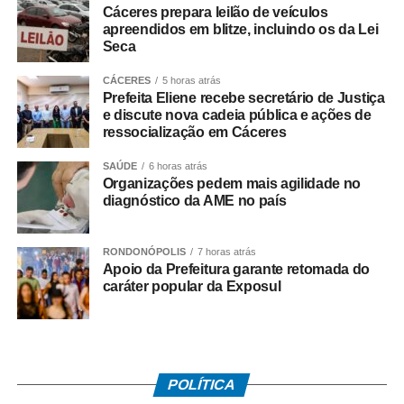
Cáceres prepara leilão de veículos
apreendidos em blitze, incluindo os da Lei
Diversos projetos da mostra incorporam recursos de
Seca
acessibilidade como parte da linguagem dos ambientes.
Entre eles, destaca‑se o “Nota em Linhas”, de Rafaella
CÁCERES
5 horas atrás
Manso, que dispõe de elevador para o pavimento
Prefeita Eliene recebe secretário de Justiça
e discute nova cadeia pública e ações de
superior; o Restaurante Raiz, de Marta Martins, que
ressocialização em Cáceres
integra soluções de acessibilidade ao seu layout; “A
Poética do Ritmo”, de Isabella Nalon, concebido para
SAÚDE
6 horas atrás
receber visitantes por meio de elevador; e a Casa da
Organizações pedem mais agilidade no
diagnóstico da AME no país
Marcenaria Brasileira, de João Panaggio, equipada com
plataforma elevatória para percursos completos. Outros
ambientes, como o banheiro Galeria (Carlos Navarro) e o
RONDONÓPOLIS
7 horas atrás
Spa Raízes (Marcos Serrano Miralles), também contam
Apoio da Prefeitura garante retomada do
caráter popular da Exposul
com adaptações específicas.
Além das adaptações físicas, a edição 2026 oferece
recursos para pessoas com deficiência visual e auditiva.
Mapas táteis, audiodescrição e carrinhos motorizados
POLÍTICA
estão disponíveis ao longo do circuito. O atendimento em