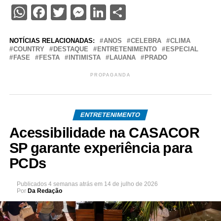
WhatsApp
Facebook
Twitter
Messenger
LinkedIn
Share
NOTÍCIAS RELACIONADAS:
ANOS
CELEBRA
CLIMA
COUNTRY
DESTAQUE
ENTRETENIMENTO
ESPECIAL
FASE
FESTA
INTIMISTA
LAUANA
PRADO
PROPAGANDA
ENTRETENIMENTO
Acessibilidade na CASACOR
SP garante experiência para
PCDs
Publicados
4 semanas atrás
em
14 de julho de 2026
Por
Da Redação