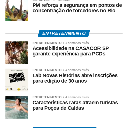
PM reforça a segurança em pontos de
concentração de torcedores no Rio
COMENTE ABAIXO:
WhatsApp
Facebook
Twitter
Messenger
LinkedIn
Share
ENTRETENIMENTO
ENTRETENIMENTO
4 semanas atrás
Acessibilidade na CASACOR SP
garante experiência para PCDs
ENTRETENIMENTO
4 semanas atrás
Lab Novas Histórias abre inscrições
para edição de 30 anos
ENTRETENIMENTO
4 semanas atrás
Características raras atraem turistas
para Poços de Caldas