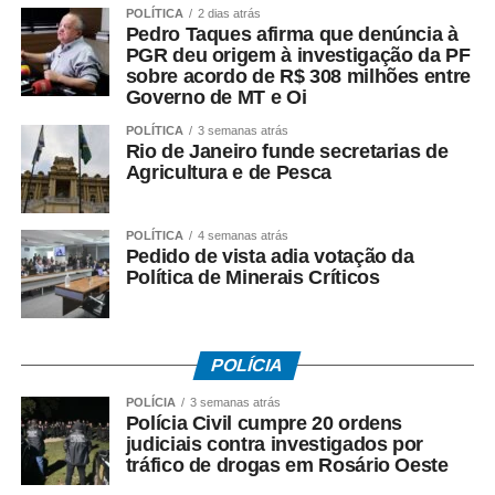
Língua Brasileira de Sinais (Libras) para visitantes surdos
POLÍTICA
2 dias atrás
Pedro Taques afirma que denúncia à
é realizado em parceria com a ICOM, empresa
PGR deu origem à investigação da PF
especializada em comunicação acessível.
sobre acordo de R$ 308 milhões entre
Governo de MT e Oi
A CASACOR recebeu, pelo terceiro ano consecutivo
POLÍTICA
3 semanas atrás
(2024‑2026), o Selo de Acessibilidade da CPA, em razão
Rio de Janeiro funde secretarias de
de recursos como rampas, elevadores, mapas táteis e
Agricultura e de Pesca
audiodescrição. Darlan Firmato, Diretor de Operações da
CASACOR São Paulo, afirmou que a preocupação com a
POLÍTICA
4 semanas atrás
inclusão tem mais de duas décadas: “A CASACOR busca
Pedido de vista adia votação da
Política de Minerais Críticos
ser acessível há 21 anos, carregando, nessa missão,
pioneirismo e a obrigação universal de fazer da maior
plataforma de arquitetura, design, arte e paisagismo das
Américas um exemplo ao receber bem pessoas com
POLÍCIA
deficiência motora, visual e auditiva”.
POLÍCIA
3 semanas atrás
Polícia Civil cumpre 20 ordens
Silvana Cambiaghi, arquiteta e consultora de
judiciais contra investigados por
acessibilidade da mostra desde 2005, destacou que a
tráfico de drogas em Rosário Oeste
acessibilidade não é tratada como adaptação pontual,