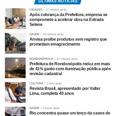
ÚLTIMAS NOTÍCIAS
acessibilidade que permitem a visita a mezaninos e aos
níveis superiores sem comprometer o conceito
CIDADES
17 minutos atrás
arquitetônico dos projetos. Nove banheiros foram
Após cobrança da Prefeitura, empresa se
compromete a acelerar obra na Estrada
adaptados, oferecendo cabines exclusivas, áreas
Selene
familiares e, em alguns casos, instalações para crianças
e pessoas de baixa estatura.
SAÚDE
19 minutos atrás
Anvisa proíbe produtos sem registro que
prometiam emagrecimento
Diversos projetos da mostra incorporam recursos de
acessibilidade como parte da linguagem dos ambientes.
Entre eles, destaca‑se o “Nota em Linhas”, de Rafaella
RONDONÓPOLIS
51 minutos atrás
Manso, que dispõe de elevador para o pavimento
Prefeitura de Rondonópolis reduz em mais
de 41% gasto com iluminação pública após
superior; o Restaurante Raiz, de Marta Martins, que
revisão cadastral
integra soluções de acessibilidade ao seu layout; “A
Poética do Ritmo”, de Isabella Nalon, concebido para
CULTURA
1 hora atrás
receber visitantes por meio de elevador; e a Casa da
Revista Brasil, apresentado por Valter
Lima, completa 40 anos
Marcenaria Brasileira, de João Panaggio, equipada com
plataforma elevatória para percursos completos. Outros
ambientes, como o banheiro Galeria (Carlos Navarro) e o
SAÚDE
2 horas atrás
Spa Raízes (Marcos Serrano Miralles), também contam
Rio concentra quase um terço de casos de