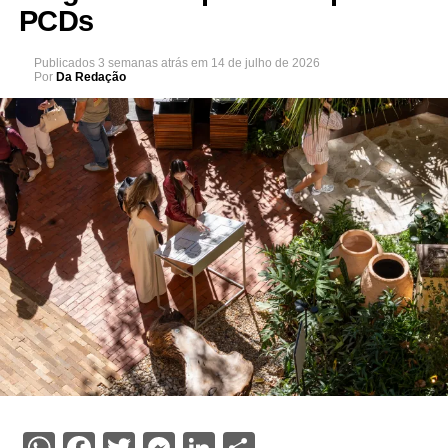
PCDs
Publicados
3 semanas atrás
em
14 de julho de 2026
Por
Da Redação