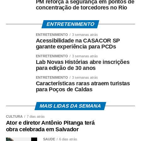
PM reforça a segurança em pontos de
tátil – e consolida a CASACOR como referência nacional
concentração de torcedores no Rio
em arquitetura universal.
ENTRETENIMENTO
ENTRETENIMENTO
3 semanas atrás
Acessibilidade na CASACOR SP
garante experiência para PCDs
ENTRETENIMENTO
3 semanas atrás
COMENTE ABAIXO:
Lab Novas Histórias abre inscrições
para edição de 30 anos
ENTRETENIMENTO
3 semanas atrás
WhatsApp
Facebook
Twitter
Messenger
LinkedIn
Share
Características raras atraem turistas
para Poços de Caldas
MAIS LIDAS DA SEMANA
CULTURA
7 dias atrás
Ator e diretor Antônio Pitanga terá
obra celebrada em Salvador
SAÚDE
6 dias atrás