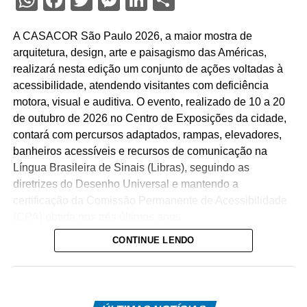
WhatsApp
Facebook
Twitter
Messenger
LinkedIn
Share
A CASACOR São Paulo 2026, a maior mostra de
arquitetura, design, arte e paisagismo das Américas,
realizará nesta edição um conjunto de ações voltadas à
acessibilidade, atendendo visitantes com deficiência
motora, visual e auditiva. O evento, realizado de 10 a 20
de outubro de 2026 no Centro de Exposições da cidade,
contará com percursos adaptados, rampas, elevadores,
banheiros acessíveis e recursos de comunicação na
Língua Brasileira de Sinais (Libras), seguindo as
diretrizes do Desenho Universal e mantendo a
certificação da Comissão Permanente de Acessibilidade
(CPA) obtida nos três últimos anos.
CONTINUE LENDO
O percurso acessível inclui rampas de inclinação
adequada, circulação livre para cadeiras de rodas e
elevadores que dão acesso a sete ambientes diferentes.
Cada um desses espaços recebeu equipamentos de