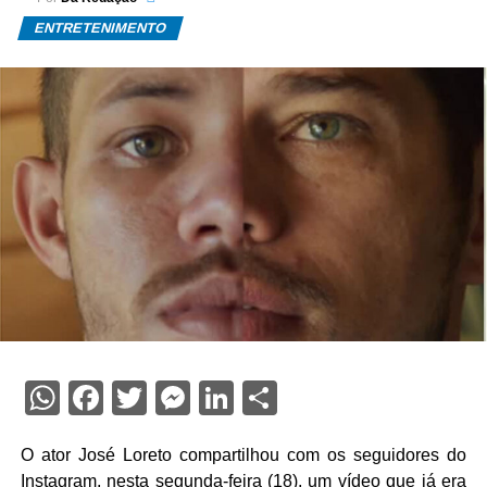
ENTRETENIMENTO
WhatsApp
Facebook
Twitter
Messenger
LinkedIn
Share
O ator
José Loreto
compartilhou com os seguidores do
Instagram, nesta segunda-feira (18), um vídeo que já era