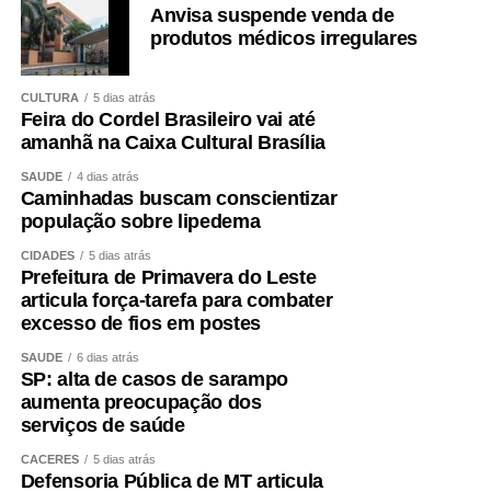
Anvisa suspende venda de
produtos médicos irregulares
CULTURA
5 dias atrás
Feira do Cordel Brasileiro vai até
amanhã na Caixa Cultural Brasília
SAÚDE
4 dias atrás
Caminhadas buscam conscientizar
população sobre lipedema
CIDADES
5 dias atrás
Prefeitura de Primavera do Leste
articula força-tarefa para combater
excesso de fios em postes
SAÚDE
6 dias atrás
SP: alta de casos de sarampo
aumenta preocupação dos
serviços de saúde
CÁCERES
5 dias atrás
Defensoria Pública de MT articula