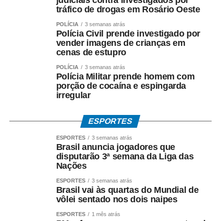
judiciais contra investigados por
Américas um exemplo ao receber bem pessoas com
tráfico de drogas em Rosário Oeste
deficiência motora, visual e auditiva”.
POLÍCIA
3 semanas atrás
Polícia Civil prende investigado por
Silvana Cambiaghi, arquiteta e consultora de
vender imagens de crianças em
acessibilidade da mostra desde 2005, destacou que a
cenas de estupro
acessibilidade não é tratada como adaptação pontual,
POLÍCIA
3 semanas atrás
mas como conceito integrado ao planejamento e à
Polícia Militar prende homem com
porção de cocaína e espingarda
montagem dos ambientes: “Transformar a CASACOR em
irregular
uma mostra acessível é um processo que começa muito
antes da abertura ao público. A acessibilidade deve estar
ESPORTES
presente em todas as fases, do projeto à execução, com
base nos princípios do Desenho Universal”, ressaltou,
ESPORTES
3 semanas atrás
citando a participação do engenheiro Oswaldo Rafael
Brasil anuncia jogadores que
disputarão 3ª semana da Liga das
Fantini e dos arquitetos Luis Fernando Estuqui e Marina
Nações
Rangel.
ESPORTES
3 semanas atrás
Brasil vai às quartas do Mundial de
A iniciativa reforça a trajetória iniciada em 2006, quando
vôlei sentado nos dois naipes
foram implementadas as primeiras adaptações – rampas,
nivelamento de pisos, banheiros acessíveis e calçada
ESPORTES
1 mês atrás