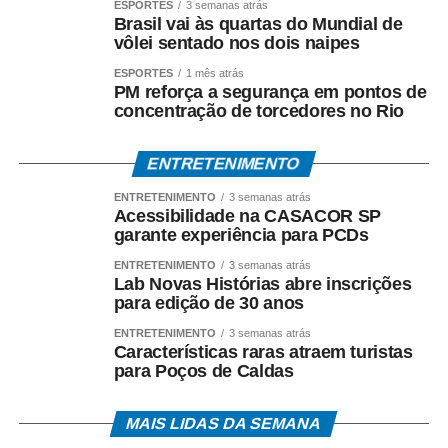
ESPORTES
3 semanas atrás
Fantini e dos arquitetos Luis Fernando Estuqui e Marina
Brasil vai às quartas do Mundial de
vôlei sentado nos dois naipes
Rangel.
ESPORTES
1 mês atrás
A iniciativa reforça a trajetória iniciada em 2006, quando
PM reforça a segurança em pontos de
concentração de torcedores no Rio
foram implementadas as primeiras adaptações – rampas,
nivelamento de pisos, banheiros acessíveis e calçada
tátil – e consolida a CASACOR como referência nacional
ENTRETENIMENTO
em arquitetura universal.
ENTRETENIMENTO
3 semanas atrás
Acessibilidade na CASACOR SP
garante experiência para PCDs
ENTRETENIMENTO
3 semanas atrás
Lab Novas Histórias abre inscrições
para edição de 30 anos
ENTRETENIMENTO
3 semanas atrás
COMENTE ABAIXO:
Características raras atraem turistas
para Poços de Caldas
WhatsApp
Facebook
Twitter
Messenger
LinkedIn
Share
MAIS LIDAS DA SEMANA