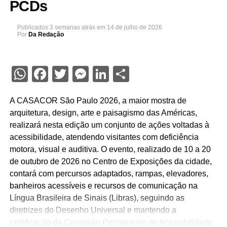
PCDs
Publicados
3 semanas atrás
em
14 de julho de 2026
Por
Da Redação
WhatsApp
Facebook
Twitter
Messenger
LinkedIn
Share
A CASACOR São Paulo 2026, a maior mostra de
arquitetura, design, arte e paisagismo das Américas,
realizará nesta edição um conjunto de ações voltadas à
acessibilidade, atendendo visitantes com deficiência
motora, visual e auditiva. O evento, realizado de 10 a 20
de outubro de 2026 no Centro de Exposições da cidade,
contará com percursos adaptados, rampas, elevadores,
banheiros acessíveis e recursos de comunicação na
Língua Brasileira de Sinais (Libras), seguindo as
diretrizes do Desenho Universal e mantendo a
certificação da Comissão Permanente de Acessibilidade