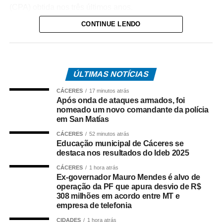
(CPA) obtida nos três últimos anos.
CONTINUE LENDO
O percurso acessível inclui rampas de inclinação
adequada, circulação livre para cadeiras de rodas e
elevadores que dão acesso a sete ambientes diferentes.
Cada um desses espaços recebeu equipamentos de
ÚLTIMAS NOTÍCIAS
acessibilidade que permitem a visita a mezaninos e aos
níveis superiores sem comprometer o conceito
CÁCERES
17 minutos atrás
arquitetônico dos projetos. Nove banheiros foram
Após onda de ataques armados, foi
nomeado um novo comandante da polícia
adaptados, oferecendo cabines exclusivas, áreas
em San Matías
familiares e, em alguns casos, instalações para crianças
CÁCERES
52 minutos atrás
e pessoas de baixa estatura.
Educação municipal de Cáceres se
destaca nos resultados do Ideb 2025
Diversos projetos da mostra incorporam recursos de
CÁCERES
1 hora atrás
acessibilidade como parte da linguagem dos ambientes.
Ex-governador Mauro Mendes é alvo de
Entre eles, destaca‑se o “Nota em Linhas”, de Rafaella
operação da PF que apura desvio de R$
Manso, que dispõe de elevador para o pavimento
308 milhões em acordo entre MT e
superior; o Restaurante Raiz, de Marta Martins, que
empresa de telefonia
integra soluções de acessibilidade ao seu layout; “A
CIDADES
1 hora atrás