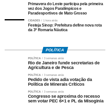
Poética do Ritmo”, de Isabella Nalon, concebido para
Primavera do Leste participa pela primeira
vez dos Jogos Paralímpicos e
receber visitantes por meio de elevador; e a Casa da
Paradesportivos de Mato Grosso
Marcenaria Brasileira, de João Panaggio, equipada com
CIDADES
1 hora atrás
plataforma elevatória para percursos completos. Outros
Festeja Sinop: Prefeitura define nova rota
ambientes, como o banheiro Galeria (Carlos Navarro) e o
da 3ª Romaria Náutica
Spa Raízes (Marcos Serrano Miralles), também contam
com adaptações específicas.
Além das adaptações físicas, a edição 2026 oferece
POLÍTICA
recursos para pessoas com deficiência visual e auditiva.
POLÍTICA
3 semanas atrás
Mapas táteis, audiodescrição e carrinhos motorizados
Rio de Janeiro funde secretarias de
Agricultura e de Pesca
estão disponíveis ao longo do circuito. O atendimento em
Língua Brasileira de Sinais (Libras) para visitantes surdos
POLÍTICA
3 semanas atrás
é realizado em parceria com a ICOM, empresa
Pedido de vista adia votação da
Política de Minerais Críticos
especializada em comunicação acessível.
POLÍTICA
3 semanas atrás
A CASACOR recebeu, pelo terceiro ano consecutivo
Congresso se aproxima do recesso
sem votar PEC 6×1 e PL da Misoginia
(2024‑2026), o Selo de Acessibilidade da CPA, em razão
de recursos como rampas, elevadores, mapas táteis e