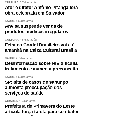
CULTURA
7 dias atrás
Ator e diretor Antônio Pitanga terá
obra celebrada em Salvador
SAÚDE
6 dias atrás
Anvisa suspende venda de
produtos médicos irregulares
CULTURA
5 dias atrás
Feira do Cordel Brasileiro vai até
amanhã na Caixa Cultural Brasília
SAÚDE
7 dias atrás
Desinformação sobre HIV dificulta
tratamento e aumenta preconceito
SAÚDE
6 dias atrás
SP: alta de casos de sarampo
aumenta preocupação dos
serviços de saúde
CIDADES
5 dias atrás
Prefeitura de Primavera do Leste
articula força-tarefa para combater