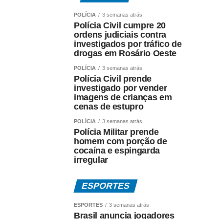
POLÍCIA
3 semanas atrás
Polícia Civil cumpre 20
ordens judiciais contra
investigados por tráfico de
drogas em Rosário Oeste
POLÍCIA
3 semanas atrás
Polícia Civil prende
investigado por vender
imagens de crianças em
cenas de estupro
POLÍCIA
3 semanas atrás
Polícia Militar prende
homem com porção de
cocaína e espingarda
irregular
ESPORTES
ESPORTES
3 semanas atrás
Brasil anuncia jogadores