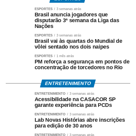
Matopiba na produção brasileira de alimentos, fibras e
ESPORTES
3 semanas atrás
energia.
Brasil anuncia jogadores que
disputarão 3ª semana da Liga das
Nações
Fonte:
Pensar Agro
ESPORTES
3 semanas atrás
;
Brasil vai às quartas do Mundial de
vôlei sentado nos dois naipes
COMENTE ABAIXO:
ESPORTES
1 mês atrás
PM reforça a segurança em pontos de
concentração de torcedores no Rio
WhatsApp
Facebook
Twitter
Messenger
LinkedIn
Share
ENTRETENIMENTO
ENTRETENIMENTO
3 semanas atrás
Acessibilidade na CASACOR SP
garante experiência para PCDs
ENTRETENIMENTO
3 semanas atrás
Lab Novas Histórias abre inscrições
para edição de 30 anos
ENTRETENIMENTO
3 semanas atrás