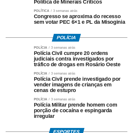
Política de Minerais Críticos
exportações realizadas em maio. Espanha, Turquia,
POLÍTICA
3 semanas atrás
Eslovênia e Egito também figuram entre os principais
Congresso se aproxima do recesso
compradores, evidenciando a inserção crescente do
sem votar PEC 6×1 e PL da Misoginia
estado em mercados estratégicos para o agronegócio
mundial.
POLÍCIA
O avanço da produção agrícola no Cerrado piauiense tem
POLÍCIA
3 semanas atrás
Polícia Civil cumpre 20 ordens
sido acompanhado por investimentos em armazenagem,
judiciais contra investigados por
logística, infraestrutura e tecnologia. Esses fatores vêm
tráfico de drogas em Rosário Oeste
permitindo ganhos de competitividade e consolidando a
POLÍCIA
3 semanas atrás
região como uma das áreas mais promissoras para a
Polícia Civil prende investigado por
expansão sustentável da produção de grãos no país.
vender imagens de crianças em
cenas de estupro
Com mais de um milhão de hectares cultivados e
POLÍCIA
3 semanas atrás
participação dominante na pauta exportadora estadual, a
Polícia Militar prende homem com
soja permanece como a principal fonte de geração de
porção de cocaína e espingarda
irregular
riqueza do agronegócio piauiense. O desempenho da
cultura reforça o papel do estado no abastecimento dos
mercados internacionais e amplia a importância do
ESPORTES