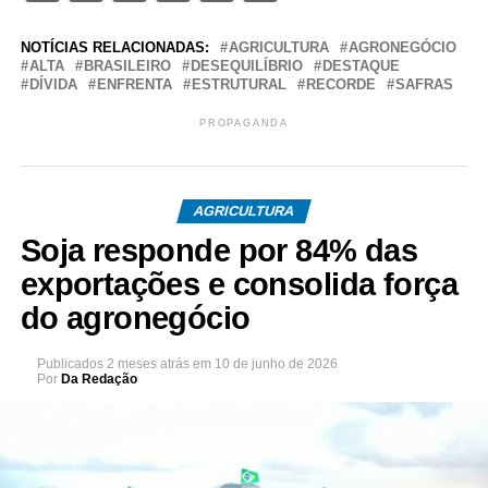
NOTÍCIAS RELACIONADAS:
AGRICULTURA
AGRONEGÓCIO
ALTA
BRASILEIRO
DESEQUILÍBRIO
DESTAQUE
DÍVIDA
ENFRENTA
ESTRUTURAL
RECORDE
SAFRAS
PROPAGANDA
AGRICULTURA
Soja responde por 84% das
exportações e consolida força
do agronegócio
Publicados
2 meses atrás
em
10 de junho de 2026
Por
Da Redação