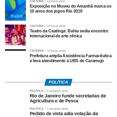
CULTURA
12 horas atrás
tecnologia, mecanização e agricultura de precisão.
Exposição no Museu do Amanhã marca os
10 anos dos jogos Rio 2016
Apesar da retração de 15,7% nas exportações em
comparação com maio de 2025, o agronegócio manteve
CULTURA
14 horas atrás
sua capacidade de geração de divisas. O resultado foi
Teatro da Caatinga: Bahia sedia encontro
favorecido também pela queda expressiva das
internacional de arte cênica
importações, que recuaram 75% no período, contribuindo
para um superávit comercial próximo de R$ 496 milhões
CÁCERES
14 horas atrás
no mês.
Prefeitura amplia Assistência Farmacêutica
e leva atendimento à UBS de Caramujo
Além da soja em grão, a pauta exportadora do estado
inclui produtos de maior valor agregado, como farelo de
soja, óleos vegetais, mel natural e derivados
POLÍTICA
agroindustriais. Esse movimento demonstra uma gradual
diversificação da produção e amplia as oportunidades de
POLÍTICA
3 semanas atrás
Rio de Janeiro funde secretarias de
geração de renda dentro da própria cadeia produtiva.
Agricultura e de Pesca
A China continua sendo o principal destino dos produtos
POLÍTICA
3 semanas atrás
Pedido de vista adia votação da
piauienses, absorvendo cerca de dois terços das