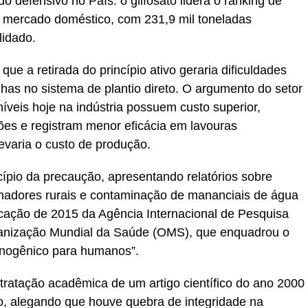
 defensivo no País: o glifosato lidera o ranking de
o mercado doméstico, com 231,9 mil toneladas
lidado.
ue a retirada do princípio ativo geraria dificuldades
nhas no sistema de plantio direto. O argumento do setor
níveis hoje na indústria possuem custo superior,
s e registram menor eficácia em lavouras
evaria o custo de produção.
pio da precaução, apresentando relatórios sobre
lhadores rurais e contaminação de mananciais de água
ificação de 2015 da Agência Internacional de Pesquisa
ganização Mundial da Saúde (OMS), que enquadrou o
inogênico para humanos”.
ratação acadêmica de um artigo científico do ano 2000
o, alegando que houve quebra de integridade na