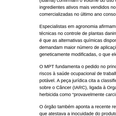
(Ibama) confirmam o volume do uso do
ingredientes ativos mais vendidos n
comercializadas no último ano conso
Especialistas em agronomia afirmam q
técnicas no controle de plantas dani
é que as alternativas químicas dispo
demandam maior número de aplicaçõe
geneticamente modificadas, o que el
O MPT fundamenta o pedido no princí
riscos à saúde ocupacional de traba
potável. A peça jurídica cita a class
sobre o Câncer (IARC), ligada à Or
herbicida como “provavelmente carc
O órgão também aponta a recente ret
que atestava a inocuidade do produt