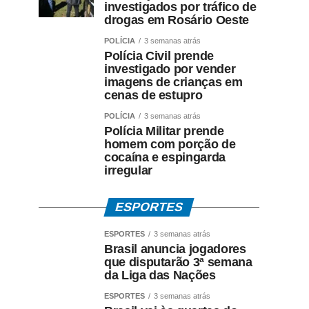
investigados por tráfico de
drogas em Rosário Oeste
POLÍCIA
3 semanas atrás
Polícia Civil prende
investigado por vender
imagens de crianças em
cenas de estupro
POLÍCIA
3 semanas atrás
Polícia Militar prende
homem com porção de
cocaína e espingarda
irregular
ESPORTES
ESPORTES
3 semanas atrás
Brasil anuncia jogadores
que disputarão 3ª semana
da Liga das Nações
ESPORTES
3 semanas atrás