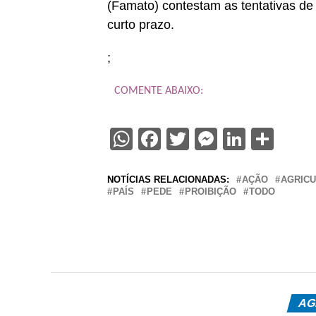
(Famato) contestam as tentativas de 
curto prazo.
;
COMENTE ABAIXO:
WhatsApp
Facebook
Twitter
Messenge
Linked
Sha
NOTÍCIAS RELACIONADAS:
AÇÃO
AGRIC
PAÍS
PEDE
PROIBIÇÃO
TODO
AG