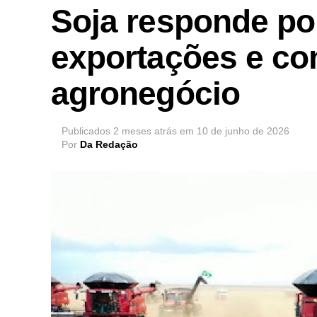
Soja responde po
exportações e con
agronegócio
Publicados
2 meses atrás
em
10 de junho de 2026
Por
Da Redação