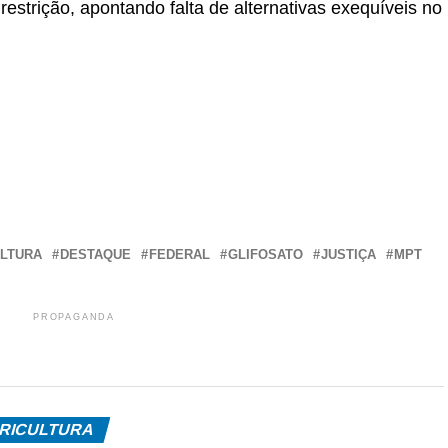
restrição, apontando falta de alternativas exequíveis no
r
In
re
ULTURA
DESTAQUE
FEDERAL
GLIFOSATO
JUSTIÇA
MPT
PROPAGANDA
RICULTURA