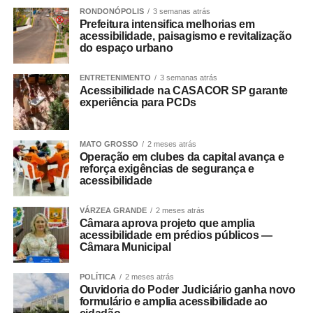
RONDONÓPOLIS
3 semanas atrás
Prefeitura intensifica melhorias em
acessibilidade, paisagismo e revitalização
do espaço urbano
ENTRETENIMENTO
3 semanas atrás
Acessibilidade na CASACOR SP garante
experiência para PCDs
MATO GROSSO
2 meses atrás
Operação em clubes da capital avança e
reforça exigências de segurança e
acessibilidade
VÁRZEA GRANDE
2 meses atrás
Câmara aprova projeto que amplia
acessibilidade em prédios públicos —
Câmara Municipal
POLÍTICA
2 meses atrás
Ouvidoria do Poder Judiciário ganha novo
formulário e amplia acessibilidade ao