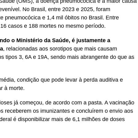
Saúde (OMS), a doença pneumocócica é a maior causa
evenível. No Brasil, entre 2023 e 2025, foram
te pneumocócica e 1,4 mil óbitos no Brasil. Entre
616 casos e 188 mortes no mesmo período.
undo o Ministério da Saúde, é justamente a
ca
, relacionadas aos sorotipos que mais causam
s tipos 3, 6A e 19A, sendo mais abrangente do que as
média, condição que pode levar à perda auditiva e
r à morte.
l doses já começou, de acordo com a pasta. A vacinação
os receberem os imunizantes e concluírem o envio aos
deral é disponibilizar mais de 6,1 milhões de doses