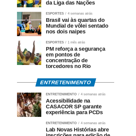
da Liga das Nações
ESPORTES
4 semanas atrás
Brasil vai às quartas do
Mundial de vôlei sentado
nos dois naipes
ESPORTES
1 mês atrás
PM reforça a segurança
em pontos de
concentração de
torcedores no Rio
ENTRETENIMENTO
ENTRETENIMENTO
4 semanas atrás
Acessibilidade na
CASACOR SP garante
experiência para PCDs
ENTRETENIMENTO
4 semanas atrás
Lab Novas Histórias abre
inscrições para edição de