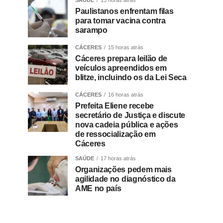
SAÚDE
13 horas atrás
Paulistanos enfrentam filas
para tomar vacina contra
sarampo
CÁCERES
15 horas atrás
Cáceres prepara leilão de
veículos apreendidos em
blitze, incluindo os da Lei Seca
CÁCERES
16 horas atrás
Prefeita Eliene recebe
secretário de Justiça e discute
nova cadeia pública e ações
de ressocialização em
Cáceres
SAÚDE
17 horas atrás
Organizações pedem mais
agilidade no diagnóstico da
AME no país