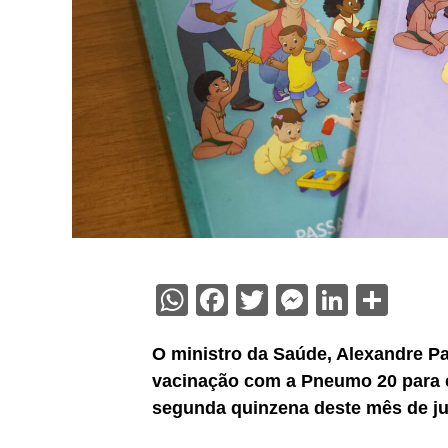
WhatsApp
Facebook
Twitter
Messenge
Linked
Sha
O ministro da Saúde, Alexandre Pad
vacinação com a Pneumo 20 para c
segunda quinzena deste mês de j