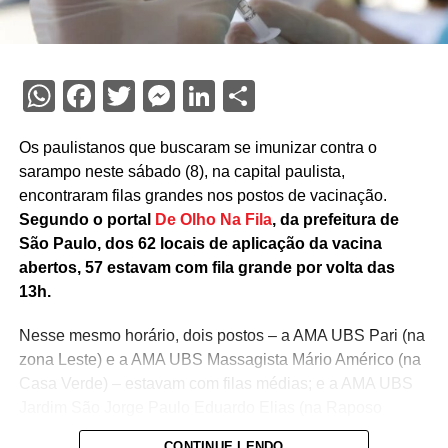
WhatsApp
Facebook
Twitter
Messenger
LinkedIn
Share
Os paulistanos que buscaram se imunizar contra o
sarampo neste sábado (8), na capital paulista,
encontraram filas grandes nos postos de vacinação.
Segundo o portal
De Olho Na Fila
, da prefeitura de
São Paulo, dos 62 locais de aplicação da vacina
abertos, 57 estavam com fila grande por volta das
13h.
Nesse mesmo horário, dois postos – a AMA UBS Pari (na
zona Leste) e a AMA UBS Massagista Mário Américo (na
Casa Verde) – estavam com filas médias; e a AMA UBS
Jardim São Jorge Paulo Eduardo Elias (na Raposo
Tavares) tinha fila pequena. Já os dois postos em que o
CONTINUE LENDO