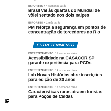
feira (7) foram aplicadas 84.632 doses da vacina
ESPORTES
4 semanas atrás
Brasil vai às quartas do Mundial de
contra o sarampo e 24.952 doses de outros
vôlei sentado nos dois naipes
imunizantes.
O total de 109.584 doses representa o
maior número registrado em um único dia desde o início
ESPORTES
1 mês atrás
PM reforça a segurança em pontos de
da mobilização, em 3 de agosto.
concentração de torcedores no Rio
Fonte: EBC Saúde
ENTRETENIMENTO
COMENTE ABAIXO:
ENTRETENIMENTO
4 semanas atrás
Acessibilidade na CASACOR SP
garante experiência para PCDs
WhatsApp
Facebook
Twitter
Messenger
LinkedIn
Share
ENTRETENIMENTO
4 semanas atrás
Lab Novas Histórias abre inscrições
para edição de 30 anos
ENTRETENIMENTO
4 semanas atrás
Características raras atraem turistas
para Poços de Caldas