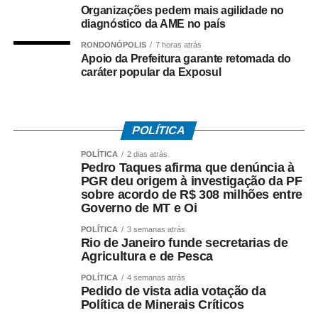
Organizações pedem mais agilidade no
reforço na vacinação, já
diagnóstico da AME no país
que eles não podem
RONDONÓPOLIS
7 horas atrás
Apoio da Prefeitura garante retomada do
obrigar os estudantes a
caráter popular da Exposul
se vacinar. Então, como
nós todos estamos na
faixa etária elegível
POLÍTICA
para tomar a vacina,
POLÍTICA
2 dias atrás
Pedro Taques afirma que denúncia à
viemos. Nós já
PGR deu origem à investigação da PF
sobre acordo de R$ 308 milhões entre
sabíamos que este
Governo de MT e Oi
posto de vacinação
POLÍTICA
3 semanas atrás
Rio de Janeiro funde secretarias de
estaria aberto”, disse
Agricultura e de Pesca
Ana Beatriz.
POLÍTICA
4 semanas atrás
Pedido de vista adia votação da
Política de Minerais Críticos