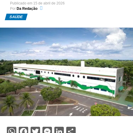
Publicado em
15 de abril de 2026
Por
Da Redação
SAÚDE
WhatsApp
Facebook
Twitter
Messenger
LinkedIn
Share