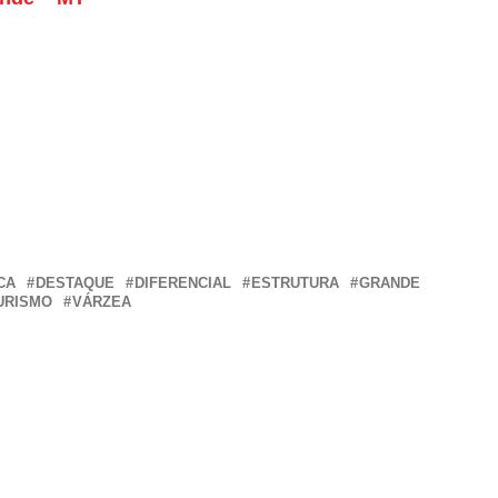
ger
edIn
hare
CA
DESTAQUE
DIFERENCIAL
ESTRUTURA
GRANDE
URISMO
VÁRZEA