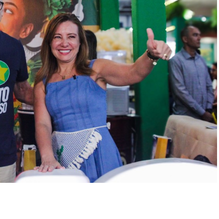
r
In
re