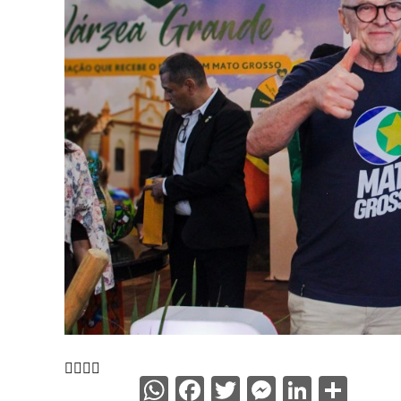
WhatsApp
Facebook
Twitter
Messenge
Linked
Sha