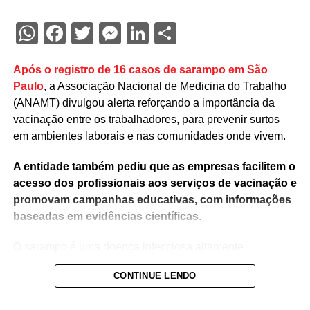
WhatsApp
Facebook
Twitter
Messenger
LinkedIn
Share
Após o registro de 16 casos de sarampo em São
Paulo
, a Associação Nacional de Medicina do Trabalho
(ANAMT) divulgou alerta reforçando a importância da
vacinação entre os trabalhadores, para prevenir surtos
em ambientes laborais e nas comunidades onde vivem.
A entidade também pediu que as empresas facilitem o
acesso dos profissionais aos serviços de vacinação e
promovam campanhas educativas, com informações
baseadas em evidências científicas
.
O sarampo é uma doença infecciosa altamente
transmissível, cuja prevenção depende,
CONTINUE LENDO
fundamentalmente, da vacinação. Embora o Brasil tenha
recuperado, em 2024, a certificação de eliminação da