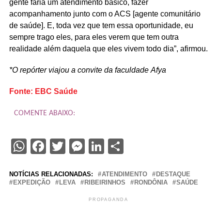
gente faria um atendimento básico, fazer
acompanhamento junto com o ACS [agente comunitário
de saúde]. E, toda vez que tem essa oportunidade, eu
sempre trago eles, para eles verem que tem outra
realidade além daquela que eles vivem todo dia”, afirmou.
*O repórter viajou a convite da faculdade Afya
Fonte: EBC Saúde
COMENTE ABAIXO:
WhatsApp
Facebook
Twitter
Messenger
LinkedIn
Share
NOTÍCIAS RELACIONADAS:
ATENDIMENTO
DESTAQUE
EXPEDIÇÃO
LEVA
RIBEIRINHOS
RONDÔNIA
SAÚDE
PROPAGANDA