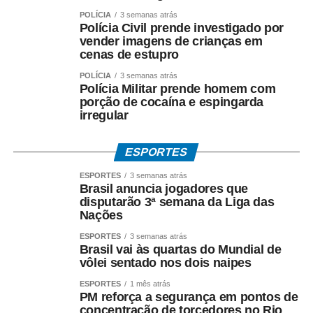
chamada “dose zero”, que não substitui as doses
POLÍCIA
3 semanas atrás
previstas no calendário regular.
Polícia Civil prende investigado por
vender imagens de crianças em
cenas de estupro
A vacina só é contraindicada para gestantes, crianças
menores de 6 meses, pessoas com imunossupressão
POLÍCIA
3 semanas atrás
Polícia Militar prende homem com
grave ou com histórico de reação alérgica grave a algum
porção de cocaína e espingarda
dos componentes.
irregular
Fonte: EBC Saúde
ESPORTES
COMENTE ABAIXO:
ESPORTES
3 semanas atrás
Brasil anuncia jogadores que
disputarão 3ª semana da Liga das
WhatsApp
Facebook
Twitter
Messenger
LinkedIn
Share
Nações
ESPORTES
3 semanas atrás
Brasil vai às quartas do Mundial de
vôlei sentado nos dois naipes
ESPORTES
1 mês atrás
PM reforça a segurança em pontos de
concentração de torcedores no Rio