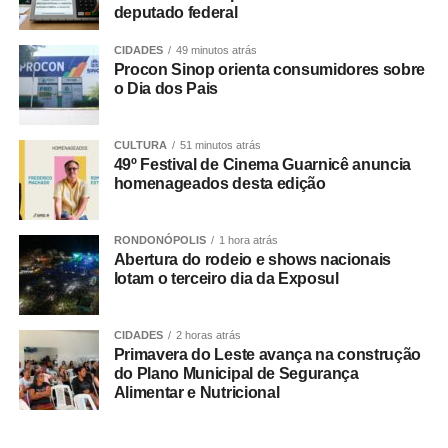
deputado federal
A entidade recomenda que todos os trabalhadores
verifiquem sua situação vacinal e procurem uma unidade
CIDADES
49 minutos atrás
básica de saúde caso não tenham comprovante de
Procon Sinop orienta consumidores sobre
vacinação contra a doença ou tenham dúvidas sobre o
o Dia dos Pais
esquema recebido.
CULTURA
51 minutos atrás
Um alerta também foi feito aos médicos do trabalho.
49º Festival de Cinema Guarnicê anuncia
Durante consultas ocupacionais, exames
homenageados desta edição
admissionais, periódicos, de retorno ao trabalho ou
demissionais, esses profissionais devem orientar os
RONDONÓPOLIS
1 hora atrás
trabalhadores sobre a importância da vacinação e
Abertura do rodeio e shows nacionais
esclarecer dúvidas
, especialmente entre profissionais
lotam o terceiro dia da Exposul
da saúde e outros grupos com maior risco de exposição.
CIDADES
2 horas atrás
Vacinação
Primavera do Leste avança na construção
do Plano Municipal de Segurança
A principal vacina contra o sarampo é a tríplice viral, que
Alimentar e Nutricional
também protege contra a caxumba e rubéola e está
disponível gratuitamente nas Unidades Básicas de