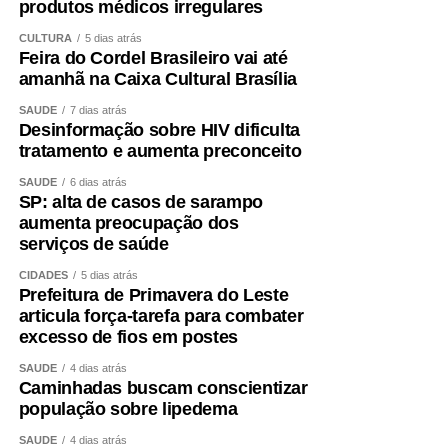
produtos médicos irregulares
CULTURA
5 dias atrás
Feira do Cordel Brasileiro vai até
amanhã na Caixa Cultural Brasília
SAÚDE
7 dias atrás
Desinformação sobre HIV dificulta
tratamento e aumenta preconceito
SAÚDE
6 dias atrás
SP: alta de casos de sarampo
aumenta preocupação dos
serviços de saúde
CIDADES
5 dias atrás
Prefeitura de Primavera do Leste
articula força-tarefa para combater
excesso de fios em postes
SAÚDE
4 dias atrás
Caminhadas buscam conscientizar
população sobre lipedema
SAÚDE
4 dias atrás