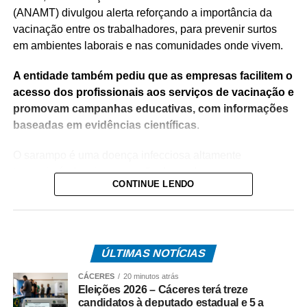
(ANAMT) divulgou alerta reforçando a importância da
vacinação entre os trabalhadores, para prevenir surtos
em ambientes laborais e nas comunidades onde vivem.
A entidade também pediu que as empresas facilitem o
acesso dos profissionais aos serviços de vacinação e
promovam campanhas educativas, com informações
baseadas em evidências científicas
.
O sarampo é uma doença infecciosa altamente
transmissível, cuja prevenção depende,
CONTINUE LENDO
fundamentalmente, da vacinação. Embora o Brasil tenha
recuperado, em 2024, a certificação de eliminação da
circulação endêmica do vírus, casos importados e surtos
localizados continuam sendo registrados, o que
ÚLTIMAS NOTÍCIAS
demonstra a importância de o país manter altas
coberturas vacinais. Este ano, 19 registros já foram
CÁCERES
20 minutos atrás
confirmados.
Eleições 2026 – Cáceres terá treze
candidatos à deputado estadual e 5 a