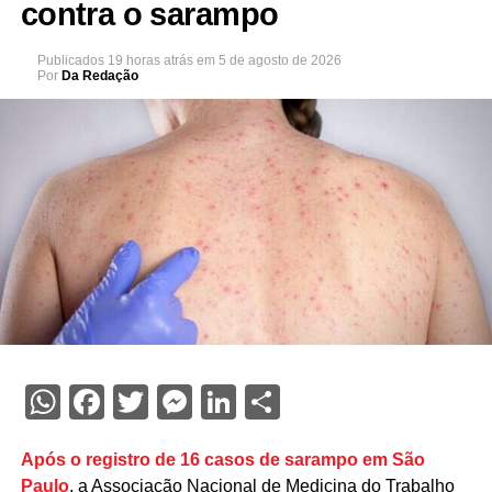
contra o sarampo
Publicados
19 horas atrás
em
5 de agosto de 2026
Por
Da Redação
WhatsApp
Facebook
Twitter
Messenger
LinkedIn
Share
Após o registro de 16 casos de sarampo em São
Paulo
, a Associação Nacional de Medicina do Trabalho