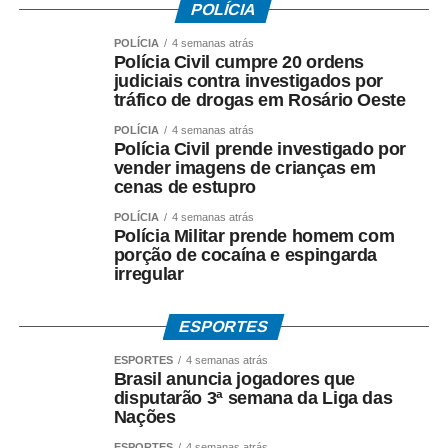
POLÍCIA
Neste sábado, um número reduzido de postos de
POLÍCIA
4 semanas atrás
Polícia Civil cumpre 20 ordens
vacinação funciona no município de São Paulo. Dos
judiciais contra investigados por
512 postos listados no portal De Olho Na Fila, apenas
tráfico de drogas em Rosário Oeste
62 estavam abertos hoje (8). O funcionamento de
POLÍCIA
4 semanas atrás
todos ocorre somente de segunda a sexta-feira.
Polícia Civil prende investigado por
vender imagens de crianças em
Hoje, a zona leste era a que tinha maior quantidade de
cenas de estupro
locais de vacinação abertos: 24; a zona sul, 17; a zona
POLÍCIA
4 semanas atrás
Norte, 16; a zona Oeste, 5; e o centro, nenhum.
Polícia Militar prende homem com
porção de cocaína e espingarda
irregular
João Silva, de 21 anos, era o último da fila na AMA UBS
Integrada Água Rasa. Ele disse que não teve dificuldade
de localizar um posto aberto para tomar o imunizante.
ESPORTES
“Fiquei sabendo pela internet que havia um surto de
ESPORTES
4 semanas atrás
sarampo chegando em São Paulo. Então procurei um
Brasil anuncia jogadores que
disputarão 3ª semana da Liga das
posto para me vacinar antes que a doença avance”,
Nações
disse.
ESPORTES
4 semanas atrás