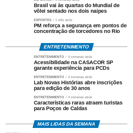
Brasil vai às quartas do Mundial de
Segundo a Coordenadoria de Vigilância em Saúde da
vôlei sentado nos dois naipes
Secretaria Municipal da Saúde, apenas nessa sexta-
feira (7) foram aplicadas 84.632 doses da vacina
ESPORTES
1 mês atrás
PM reforça a segurança em pontos de
contra o sarampo e 24.952 doses de outros
concentração de torcedores no Rio
imunizantes.
O total de 109.584 doses representa o
maior número registrado em um único dia desde o início
ENTRETENIMENTO
da mobilização, em 3 de agosto.
ENTRETENIMENTO
4 semanas atrás
Fonte: EBC Saúde
Acessibilidade na CASACOR SP
garante experiência para PCDs
COMENTE ABAIXO:
ENTRETENIMENTO
4 semanas atrás
Lab Novas Histórias abre inscrições
para edição de 30 anos
WhatsApp
Facebook
Twitter
Messenger
LinkedIn
Share
ENTRETENIMENTO
4 semanas atrás
Características raras atraem turistas
para Poços de Caldas
MAIS LIDAS DA SEMANA