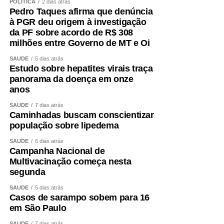
POLÍTICA
2 dias atrás
Pedro Taques afirma que denúncia
à PGR deu origem à investigação
da PF sobre acordo de R$ 308
milhões entre Governo de MT e Oi
SAÚDE
5 dias atrás
Estudo sobre hepatites virais traça
panorama da doença em onze
anos
SAÚDE
7 dias atrás
Caminhadas buscam conscientizar
população sobre lipedema
SAÚDE
6 dias atrás
Campanha Nacional de
Multivacinação começa nesta
segunda
SAÚDE
5 dias atrás
Casos de sarampo sobem para 16
em São Paulo
SAÚDE
7 dias atrás