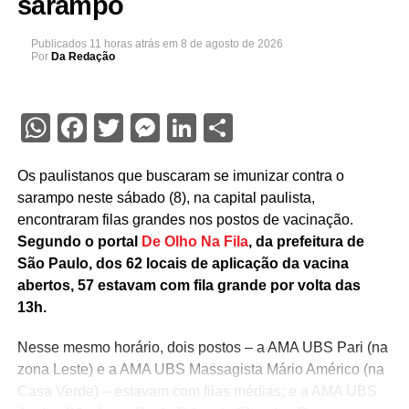
sarampo
Publicados
11 horas atrás
em
8 de agosto de 2026
Por
Da Redação
WhatsApp
Facebook
Twitter
Messenger
LinkedIn
Share
Os paulistanos que buscaram se imunizar contra o
sarampo neste sábado (8), na capital paulista,
encontraram filas grandes nos postos de vacinação.
Segundo o portal
De Olho Na Fila
, da prefeitura de
São Paulo, dos 62 locais de aplicação da vacina
abertos, 57 estavam com fila grande por volta das
13h.
Nesse mesmo horário, dois postos – a AMA UBS Pari (na
zona Leste) e a AMA UBS Massagista Mário Américo (na
Casa Verde) – estavam com filas médias; e a AMA UBS