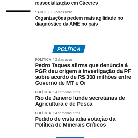
ressocialização em Cáceres
“A escola pediu o
SAÚDE
15 horas atrás
Organizações pedem mais agilidade no
reforço na vacinação, já
diagnóstico da AME no país
que eles não podem
obrigar os estudantes a
POLÍTICA
se vacinar. Então, como
nós todos estamos na
POLÍTICA
2 dias atrás
Pedro Taques afirma que denúncia à
faixa etária elegível
PGR deu origem à investigação da PF
sobre acordo de R$ 308 milhões entre
para tomar a vacina,
Governo de MT e Oi
viemos. Nós já
POLÍTICA
4 semanas atrás
Rio de Janeiro funde secretarias de
sabíamos que este
Agricultura e de Pesca
posto de vacinação
POLÍTICA
4 semanas atrás
Pedido de vista adia votação da
estaria aberto”, disse
Política de Minerais Críticos
Ana Beatriz.