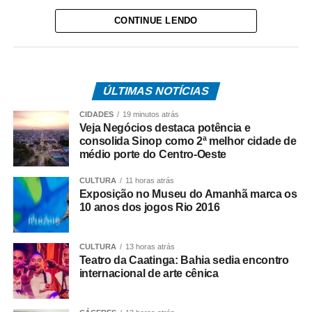
transmissível, cuja prevenção depende,
CONTINUE LENDO
fundamentalmente, da vacinação. Embora o Brasil tenha
recuperado, em 2024, a certificação de eliminação da
circulação endêmica do vírus, casos importados e surtos
localizados continuam sendo registrados, o que
ÚLTIMAS NOTÍCIAS
demonstra a importância de o país manter altas
coberturas vacinais. Este ano, 19 registros já foram
CIDADES
19 minutos atrás
confirmados.
Veja Negócios destaca potência e
consolida Sinop como 2ª melhor cidade de
médio porte do Centro-Oeste
A entidade recomenda que todos os trabalhadores
verifiquem sua situação vacinal e procurem uma unidade
CULTURA
11 horas atrás
básica de saúde caso não tenham comprovante de
Exposição no Museu do Amanhã marca os
vacinação contra a doença ou tenham dúvidas sobre o
10 anos dos jogos Rio 2016
esquema recebido.
CULTURA
13 horas atrás
Um alerta também foi feito aos médicos do trabalho.
Teatro da Caatinga: Bahia sedia encontro
Durante consultas ocupacionais, exames
internacional de arte cênica
admissionais, periódicos, de retorno ao trabalho ou
demissionais, esses profissionais devem orientar os