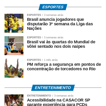
COMENTE ABAIXO:
ESPORTES
WhatsApp
Facebook
Twitter
Messenger
LinkedIn
Share
ESPORTES
3 semanas atrás
Brasil anuncia jogadores que
disputarão 3ª semana da Liga das
Nações
ESPORTES
3 semanas atrás
Brasil vai às quartas do Mundial de
vôlei sentado nos dois naipes
ESPORTES
1 mês atrás
PM reforça a segurança em pontos de
concentração de torcedores no Rio
ENTRETENIMENTO
ENTRETENIMENTO
3 semanas atrás
Acessibilidade na CASACOR SP
garante experiência para PCDs