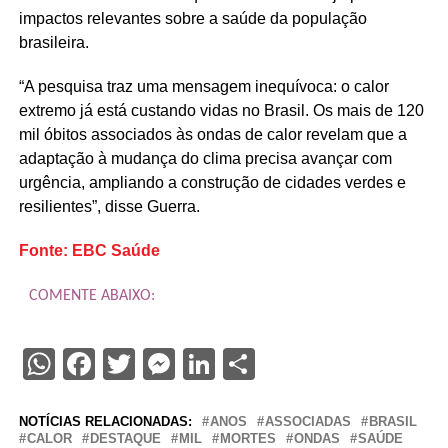
impactos relevantes sobre a saúde da população
brasileira.
“A pesquisa traz uma mensagem inequívoca: o calor
extremo já está custando vidas no Brasil. Os mais de 120
mil óbitos associados às ondas de calor revelam que a
adaptação à mudança do clima precisa avançar com
urgência, ampliando a construção de cidades verdes e
resilientes”, disse Guerra.
Fonte: EBC Saúde
COMENTE ABAIXO:
WhatsApp
Facebook
Twitter
Messenger
LinkedIn
Share
NOTÍCIAS RELACIONADAS:
ANOS
ASSOCIADAS
BRASIL
CALOR
DESTAQUE
MIL
MORTES
ONDAS
SAÚDE