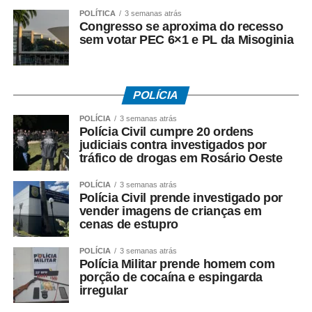
histórico comprovado é feita com apenas uma dose. No
POLÍTICA
3 semanas atrás
entanto, os trabalhadores da saúde devem comprovar
Congresso se aproxima do recesso
sem votar PEC 6×1 e PL da Misoginia
duas doses da vacina, independentemente da idade, em
razão do maior risco de exposição ocupacional.
Em situações específicas definidas pelas autoridades
POLÍCIA
sanitárias, como ações de bloqueio vacinal, varredura em
POLÍCIA
3 semanas atrás
áreas delimitadas ou viagens para locais com surto ativo,
Polícia Civil cumpre 20 ordens
crianças de 6 a 11 meses e 29 dias podem receber a
judiciais contra investigados por
chamada “dose zero”, que não substitui as doses
tráfico de drogas em Rosário Oeste
previstas no calendário regular.
POLÍCIA
3 semanas atrás
Polícia Civil prende investigado por
A vacina só é contraindicada para gestantes, crianças
vender imagens de crianças em
menores de 6 meses, pessoas com imunossupressão
cenas de estupro
grave ou com histórico de reação alérgica grave a algum
dos componentes.
POLÍCIA
3 semanas atrás
Polícia Militar prende homem com
porção de cocaína e espingarda
Fonte: EBC Saúde
irregular