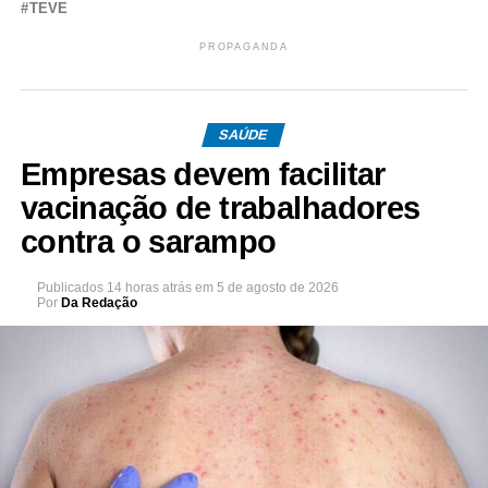
TEVE
PROPAGANDA
SAÚDE
Empresas devem facilitar
vacinação de trabalhadores
contra o sarampo
Publicados
14 horas atrás
em
5 de agosto de 2026
Por
Da Redação