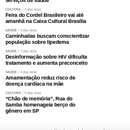
serviços de saúde
CULTURA
5 dias atrás
Feira do Cordel Brasileiro vai até
amanhã na Caixa Cultural Brasília
SAÚDE
4 dias atrás
Caminhadas buscam conscientizar
população sobre lipedema
SAÚDE
7 dias atrás
Desinformação sobre HIV dificulta
tratamento e aumenta preconceito
SAÚDE
4 dias atrás
Amamentação reduz risco de
doença cardíaca na mãe
CULTURA
5 dias atrás
“Chão de memória”, Rua do
Samba homenageia berço do
gênero em SP