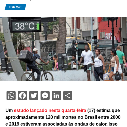
SAÚDE
WhatsApp
Facebook
Twitter
Messenger
LinkedIn
Share
Um
estudo lançado nesta quarta-feira
(17) estima que
aproximadamente 120 mil mortes no Brasil entre 2000
e 2019 estiveram associadas às ondas de calor. Isso