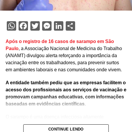
WhatsApp
Facebook
Twitter
Messenger
LinkedIn
Share
Após o registro de 16 casos de sarampo em São
Paulo
, a Associação Nacional de Medicina do Trabalho
(ANAMT) divulgou alerta reforçando a importância da
vacinação entre os trabalhadores, para prevenir surtos
em ambientes laborais e nas comunidades onde vivem.
A entidade também pediu que as empresas facilitem o
acesso dos profissionais aos serviços de vacinação e
promovam campanhas educativas, com informações
baseadas em evidências científicas
.
O sarampo é uma doença infecciosa altamente
transmissível, cuja prevenção depende,
CONTINUE LENDO
fundamentalmente, da vacinação. Embora o Brasil tenha