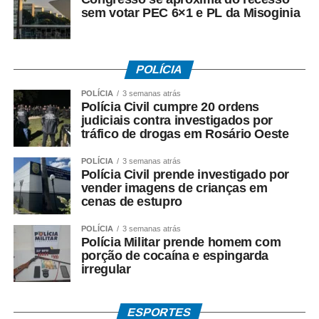
sem votar PEC 6×1 e PL da Misoginia
duas doses da vacina, independentemente da idade, em
razão do maior risco de exposição ocupacional.
Em situações específicas definidas pelas autoridades
POLÍCIA
sanitárias, como ações de bloqueio vacinal, varredura em
POLÍCIA
3 semanas atrás
áreas delimitadas ou viagens para locais com surto ativo,
Polícia Civil cumpre 20 ordens
crianças de 6 a 11 meses e 29 dias podem receber a
judiciais contra investigados por
chamada “dose zero”, que não substitui as doses
tráfico de drogas em Rosário Oeste
previstas no calendário regular.
POLÍCIA
3 semanas atrás
Polícia Civil prende investigado por
A vacina só é contraindicada para gestantes, crianças
vender imagens de crianças em
menores de 6 meses, pessoas com imunossupressão
cenas de estupro
grave ou com histórico de reação alérgica grave a algum
dos componentes.
POLÍCIA
3 semanas atrás
Polícia Militar prende homem com
porção de cocaína e espingarda
Fonte: EBC Saúde
irregular
COMENTE ABAIXO:
ESPORTES