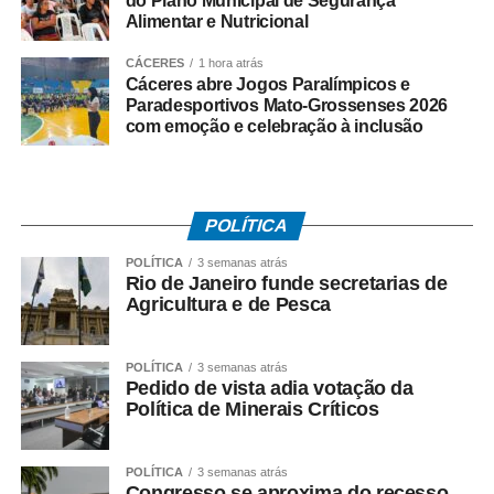
do Plano Municipal de Segurança
Alimentar e Nutricional
da saúde e outros grupos com maior risco de exposição.
CÁCERES
1 hora atrás
Vacinação
Cáceres abre Jogos Paralímpicos e
Paradesportivos Mato-Grossenses 2026
A principal vacina contra o sarampo é a tríplice viral, que
com emoção e celebração à inclusão
também protege contra a caxumba e rubéola e está
disponível gratuitamente nas Unidades Básicas de
Saúde. O Programa Nacional de Imunizações prevê que
POLÍTICA
todas as crianças recebam uma dose aos 12 meses de
idade. Aos 15 meses, devem ser vacinadas com a tetra
POLÍTICA
3 semanas atrás
Rio de Janeiro funde secretarias de
viral, que previne também contra a varicela.
Agricultura e de Pesca
Todas as pessoas de 1 a 29 anos que não possuam
comprovante de vacinação com duas doses devem
POLÍTICA
3 semanas atrás
receber o esquema básico ou completá-lo
Pedido de vista adia votação da
.
Política de Minerais Críticos
Entre 30 e 59 anos, a vacinação das pessoas sem
histórico comprovado é feita com apenas uma dose. No
POLÍTICA
3 semanas atrás
entanto, os trabalhadores da saúde devem comprovar
Congresso se aproxima do recesso