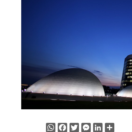
WhatsApp
Facebook
Twitter
Messenge
Linked
Sha