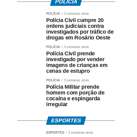
POLÍCIA
POLÍCIA
3 semanas atrás
Polícia Civil cumpre 20
ordens judiciais contra
investigados por tráfico de
drogas em Rosário Oeste
POLÍCIA
3 semanas atrás
Polícia Civil prende
investigado por vender
imagens de crianças em
cenas de estupro
POLÍCIA
3 semanas atrás
Polícia Militar prende
homem com porção de
cocaína e espingarda
irregular
ESPORTES
ESPORTES
3 semanas atrás