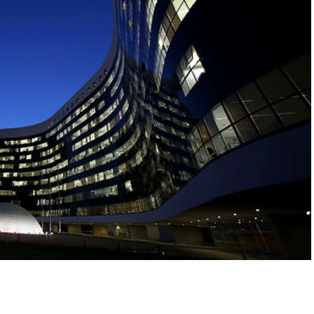
r
In
re