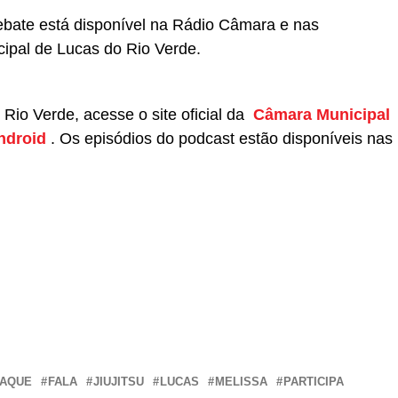
bate está disponível na Rádio Câmara e nas
cipal de Lucas do Rio Verde.
Rio Verde, acesse o site oficial da
Câmara Municipal
ndroid
. Os episódios do podcast estão disponíveis nas
r
In
re
TAQUE
FALA
JIUJITSU
LUCAS
MELISSA
PARTICIPA