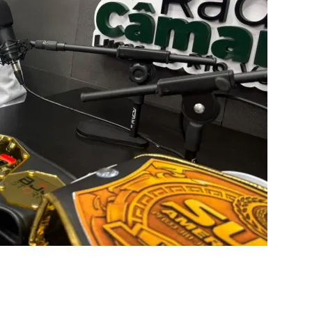
r
In
re