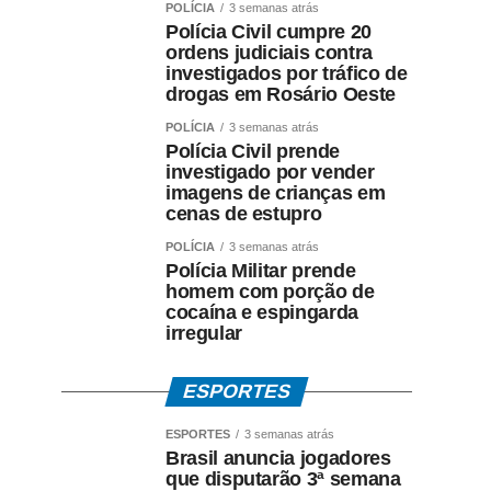
POLÍCIA
3 semanas atrás
Polícia Civil cumpre 20
ordens judiciais contra
investigados por tráfico de
drogas em Rosário Oeste
POLÍCIA
3 semanas atrás
Polícia Civil prende
investigado por vender
imagens de crianças em
cenas de estupro
POLÍCIA
3 semanas atrás
Polícia Militar prende
homem com porção de
cocaína e espingarda
irregular
ESPORTES
ESPORTES
3 semanas atrás
Brasil anuncia jogadores
que disputarão 3ª semana