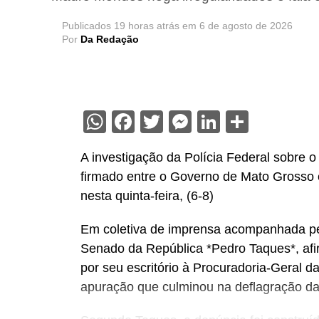
Publicados
19 horas atrás
em
6 de agosto de 2026
Por
Da Redação
WhatsApp
Facebook
Twitter
Messenger
LinkedIn
Share
A investigação da Polícia Federal sobre
firmado entre o Governo de Mato Grosso e 
nesta quinta-feira, (6-8)
Em coletiva de imprensa acompanhada pe
Senado da República *Pedro Taques*, afi
por seu escritório à Procuradoria-Geral d
apuração que culminou na deflagração da