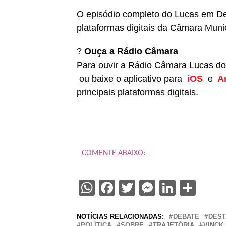
O episódio completo do Lucas em De
plataformas digitais da Câmara Muni
?
Ouça a Rádio Câmara
Para ouvir a Rádio Câmara Lucas do 
ou baixe o aplicativo para
iOS
e
A
principais plataformas digitais.
COMENTE ABAIXO:
WhatsApp
Facebook
Twitter
Messenge
Linked
Sha
NOTÍCIAS RELACIONADAS:
DEBATE
DES
POLÍTICA
SOBRE
TRAJETÓRIA
VINCK