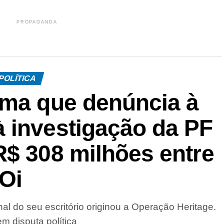
PROPAGANDA
POLÍTICA
rma que denúncia à
 investigação da PF
R$ 308 milhões entre
Oi
al do seu escritório originou a Operação Heritage.
m disputa política