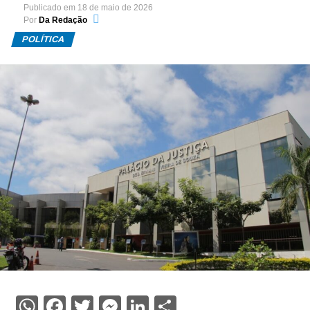
Publicado em
18 de maio de 2026
Por
Da Redação
POLÍTICA
WhatsApp
Facebook
Twitter
Messenger
LinkedIn
Share