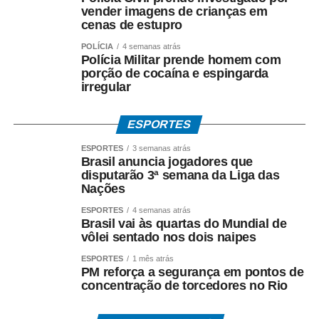
vender imagens de crianças em
criminosa, peculato, lavagem de dinheiro, crimes contra o
cenas de estupro
Sistema Financeiro Nacional e uso de informação
POLÍCIA
4 semanas atrás
privilegiada*.
Polícia Militar prende homem com
porção de cocaína e espingarda
Até o momento, a investigação segue em andamento e
irregular
não há condenação de qualquer investigado.
ESPORTES
*O que diz Mauro Mendes*
*Mauro Mendes nega todas as acusações.*
ESPORTES
3 semanas atrás
Brasil anuncia jogadores que
disputarão 3ª semana da Liga das
Em manifestações públicas, o ex-governador afirma que
Nações
o acordo foi celebrado dentro da legalidade, com
ESPORTES
4 semanas atrás
respaldo técnico e jurídico, e sustenta que a investigação
Brasil vai às quartas do Mundial de
esclarecerá a regularidade dos atos praticados durante
vôlei sentado nos dois naipes
sua gestão. Mendes também atribui as acusações ao
ESPORTES
1 mês atrás
ambiente de disputa política.
PM reforça a segurança em pontos de
concentração de torcedores no Rio
*Investigação continua*
A Polícia Federal prossegue com a coleta de provas e a