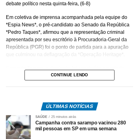
debate político nesta quinta-feira, (6-8)
Em coletiva de imprensa acompanhada pela equipe do
*Espia News*, o pré-candidato ao Senado da República
*Pedro Taques*, afirmou que a representação criminal
apresentada por seu escritório à Procuradoria-Geral da
República (PGR) foi o ponto de partida para a apuração
que culminou na deflagração da *Operação Heritage*.
Segundo Taques, a denúncia foi construída a partir da
CONTINUE LENDO
análise de documentos que, na avaliação dele, apontam
possíveis irregularidades na celebração do acordo entre
o Estado e a operadora de telefonia.
*Como surgiu o caso*
ÚLTIMAS NOTÍCIAS
O acordo investigado envolve uma disputa tributária entre
SAÚDE
25 minutos atrás
o Governo de Mato Grosso e a Oi S.A., encerrada por
Campanha contra sarampo vacinou 280
meio de um acordo administrativo que movimentou cerca
mil pessoas em SP em uma semana
de R$ 308 milhões.