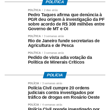
firmado pelo Governo do Estado e afirmou que:
POLÍTICA
– *A investigação da PF teve origem* na representação
POLÍTICA
2 dias atrás
criminal apresentada por seu escritório;
Pedro Taques afirma que denúncia à
– *O acordo com a Oi foi ilegal*, em sua avaliação;
PGR deu origem à investigação da PF
sobre acordo de R$ 308 milhões entre
– *Houve falhas nos critérios* utilizados para definir os
Governo de MT e Oi
valores envolvidos;
– *O fluxo dos recursos públicos precisa ser esclarecido*
POLÍTICA
3 semanas atrás
Rio de Janeiro funde secretarias de
pelas autoridades responsáveis.
Agricultura e de Pesca
O ex-governador destacou ainda que as medidas
POLÍTICA
3 semanas atrás
Pedido de vista adia votação da
cautelares da Operação Heritage foram autorizadas pelo
Política de Minerais Críticos
Supremo Tribunal Federal após manifestação da
Procuradoria-Geral da República.
POLÍCIA
*O que investiga a Polícia Federal*
POLÍCIA
3 semanas atrás
A Operação Heritage apura se houve irregularidades na
Polícia Civil cumpre 20 ordens
judiciais contra investigados por
negociação envolvendo recursos públicos destinados ao
tráfico de drogas em Rosário Oeste
acordo com a Oi.
POLÍCIA
4 semanas atrás
Polícia Civil prende investigado por
Entre os crimes investigados estão: *organização