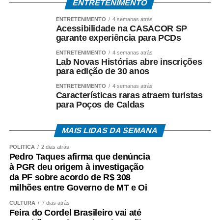
ENTRETENIMENTO
análise dos documentos apreendidos durante a
Operação Heritage.
ENTRETENIMENTO
4 semanas atrás
Acessibilidade na CASACOR SP
garante experiência para PCDs
A existência da investigação não representa condenação,
e todos os investigados têm assegurados os direitos ao
ENTRETENIMENTO
4 semanas atrás
Lab Novas Histórias abre inscrições
contraditório, à ampla defesa e à presunção de inocência.
para edição de 30 anos
O *Espia News* continuará acompanhando o andamento
ENTRETENIMENTO
4 semanas atrás
Características raras atraem turistas
do caso e trará novas informações à medida que houver
para Poços de Caldas
manifestações oficiais das autoridades e das partes
envolvidas.
MAIS LIDAS DA SEMANA
COMENTE ABAIXO:
POLÍTICA
2 dias atrás
Pedro Taques afirma que denúncia
à PGR deu origem à investigação
WhatsApp
Facebook
Twitter
Messenger
LinkedIn
Share
da PF sobre acordo de R$ 308
milhões entre Governo de MT e Oi
CULTURA
7 dias atrás
Feira do Cordel Brasileiro vai até