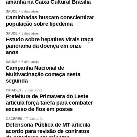
amanhã na Caixa Cultural Brasília
SAÚDE
6 dias atrás
Caminhadas buscam conscientizar
população sobre lipedema
SAÚDE
5 dias atrás
Estudo sobre hepatites virais traça
panorama da doença em onze
anos
SAÚDE
5 dias atrás
Campanha Nacional de
Multivacinação começa nesta
segunda
CIDADES
7 dias atrás
Prefeitura de Primavera do Leste
articula força-tarefa para combater
excesso de fios em postes
CÁCERES
7 dias atrás
Defensoria Pública de MT articula
acordo para revisão de contratos