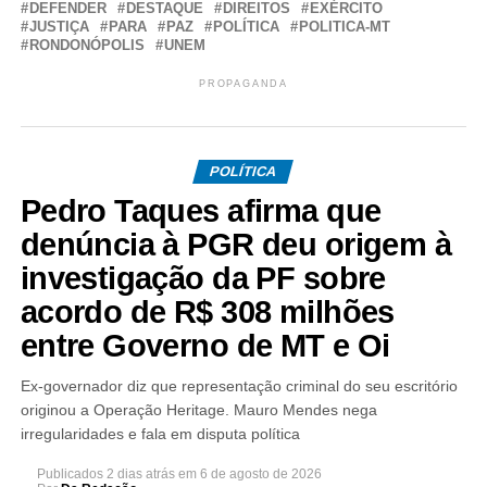
DEFENDER
DESTAQUE
DIREITOS
EXÉRCITO
JUSTIÇA
PARA
PAZ
POLÍTICA
POLITICA-MT
RONDONÓPOLIS
UNEM
PROPAGANDA
POLÍTICA
Pedro Taques afirma que
denúncia à PGR deu origem à
investigação da PF sobre
acordo de R$ 308 milhões
entre Governo de MT e Oi
Ex-governador diz que representação criminal do seu escritório
originou a Operação Heritage. Mauro Mendes nega
irregularidades e fala em disputa política
Publicados
2 dias atrás
em
6 de agosto de 2026