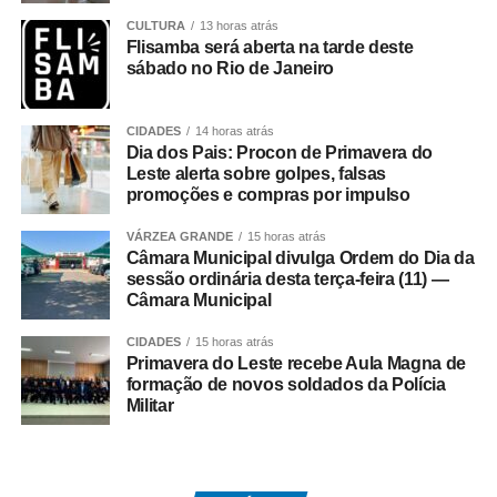
CULTURA
13 horas atrás
Na coletiva, Pedro Taques afirmou que o Estado possuía
Flisamba será aberta na tarde deste
decisões judiciais favoráveis e que, por isso, não haveria
sábado no Rio de Janeiro
fundamento jurídico para a celebração do acordo da
forma como ocorreu. Segundo ele, a legislação estadual
CIDADES
14 horas atrás
que criou a Câmara de Resolução Consensual de
Dia dos Pais: Procon de Primavera do
Conflitos, a *Consenso-MT*, não autorizaria esse tipo de
Leste alerta sobre golpes, falsas
negociação envolvendo créditos tributários.
promoções e compras por impulso
O ex-governador também disse que sua equipe
VÁRZEA GRANDE
15 horas atrás
Câmara Municipal divulga Ordem do Dia da
identificou movimentações financeiras consideradas
sessão ordinária desta terça-feira (11) —
suspeitas envolvendo fundos de investimento ligados aos
Câmara Municipal
valores pagos no acordo. As informações foram reunidas
CIDADES
15 horas atrás
em uma representação encaminhada à PGR, que
Primavera do Leste recebe Aula Magna de
posteriormente resultou na abertura das investigações
formação de novos soldados da Polícia
pela Polícia Federal.
Militar
*O que disse Pedro Taques*
Durante a coletiva, Taques fez duras críticas ao acordo