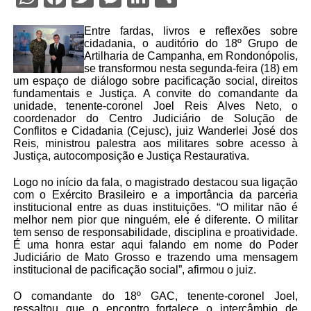
Entre fardas, livros e reflexões sobre
cidadania, o auditório do 18º Grupo de
Artilharia de Campanha, em Rondonópolis,
se transformou nesta segunda-feira (18) em
um espaço de diálogo sobre pacificação social, direitos
fundamentais e Justiça. A convite do comandante da
unidade, tenente-coronel Joel Reis Alves Neto, o
coordenador do Centro Judiciário de Solução de
Conflitos e Cidadania (Cejusc), juiz Wanderlei José dos
Reis, ministrou palestra aos militares sobre acesso à
Justiça, autocomposição e Justiça Restaurativa.
Logo no início da fala, o magistrado destacou sua ligação
com o Exército Brasileiro e a importância da parceria
institucional entre as duas instituições. “O militar não é
melhor nem pior que ninguém, ele é diferente. O militar
tem senso de responsabilidade, disciplina e proatividade.
É uma honra estar aqui falando em nome do Poder
Judiciário de Mato Grosso e trazendo uma mensagem
institucional de pacificação social”, afirmou o juiz.
O comandante do 18º GAC, tenente-coronel Joel,
ressaltou que o encontro fortalece o intercâmbio de