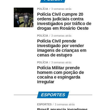
POLÍCIA
3 semanas atrás
Polícia Civil cumpre 20
ordens judiciais contra
investigados por tráfico de
drogas em Rosário Oeste
POLÍCIA
3 semanas atrás
Polícia Civil prende
investigado por vender
imagens de crianças em
cenas de estupro
POLÍCIA
3 semanas atrás
Polícia Militar prende
homem com porção de
cocaína e espingarda
irregular
ESPORTES
ESPORTES
3 semanas atrás
Brasil anuncia jogadores