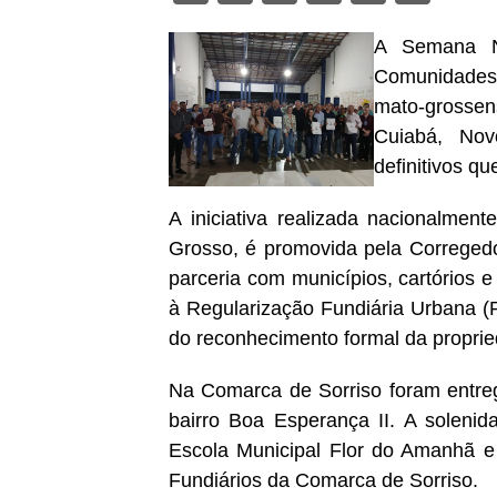
A Semana Na
Comunidades 
mato-grossen
Cuiabá, Nov
definitivos qu
A iniciativa realizada nacionalmen
Grosso, é promovida pela Correged
parceria com municípios, cartórios 
à Regularização Fundiária Urbana (R
do reconhecimento formal da propri
Na Comarca de Sorriso foram entregu
bairro Boa Esperança II. A solenid
Escola Municipal Flor do Amanhã e
Fundiários da Comarca de Sorriso.