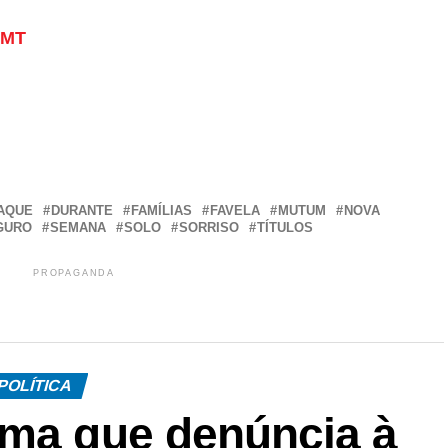
 MT
r
In
re
AQUE
DURANTE
FAMÍLIAS
FAVELA
MUTUM
NOVA
GURO
SEMANA
SOLO
SORRISO
TÍTULOS
PROPAGANDA
POLÍTICA
rma que denúncia à