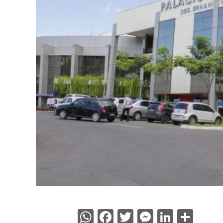
WhatsApp
Facebook
Twitter
Messenge
Linked
Sha