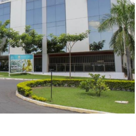
r
In
re