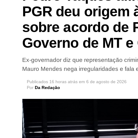
PGR deu origem à
sobre acordo de 
Governo de MT e 
Ex-governador diz que representação crimin
Mauro Mendes nega irregularidades e fala e
Publicados
16 horas atrás
em
6 de agosto de 2026
Por
Da Redação