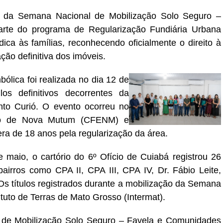
es da Semana Nacional de Mobilização Solo Seguro –
rte do programa de Regularização Fundiária Urbana
ica às famílias, reconhecendo oficialmente o direito à
ão definitiva dos imóveis.
lica foi realizada no dia 12 de
os definitivos decorrentes da
nto Curió. O evento ocorreu no
ão de Nova Mutum (CFENM) e
a de 18 anos pela regularização da área.
e maio, o cartório do 6º Ofício de Cuiabá registrou 26
bairros como CPA II, CPA III, CPA IV, Dr. Fábio Leite,
 Os títulos registrados durante a mobilização da Semana
tuto de Terras de Mato Grosso (Intermat).
de Mobilização Solo Seguro – Favela e Comunidades