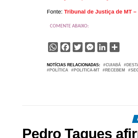
Fonte:
Tribunal de Justiça de MT –
COMENTE ABAIXO:
WhatsApp
Facebook
Twitter
Messenge
Linked
Sha
NOTÍCIAS RELACIONADAS:
CUIABÁ
DEST
POLÍTICA
POLITICA-MT
RECEBEM
SE
Pedro Taques afi