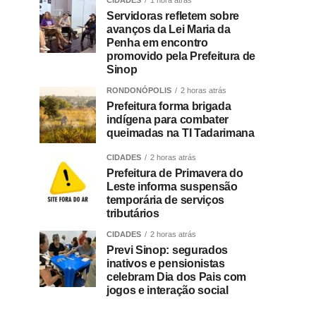
CIDADES
1 hora atrás
Servidoras refletem sobre
avanços da Lei Maria da
Penha em encontro
promovido pela Prefeitura de
Sinop
RONDONÓPOLIS
2 horas atrás
Prefeitura forma brigada
indígena para combater
queimadas na TI Tadarimana
CIDADES
2 horas atrás
Prefeitura de Primavera do
Leste informa suspensão
temporária de serviços
tributários
CIDADES
2 horas atrás
Previ Sinop: segurados
inativos e pensionistas
celebram Dia dos Pais com
jogos e interação social