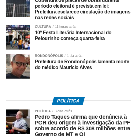
Cobertura de placas de obras durante
Conflitos, a *Consenso-MT*, não autorizaria esse tipo de
período eleitoral é prevista em lei;
negociação envolvendo créditos tributários.
Prefeitura esclarece circulação de imagens
nas redes sociais
O ex-governador também disse que sua equipe
CULTURA
11 horas atrás
identificou movimentações financeiras consideradas
10ª Festa Literária Internacional do
Pelourinho começa quarta-feira
suspeitas envolvendo fundos de investimento ligados aos
valores pagos no acordo. As informações foram reunidas
em uma representação encaminhada à PGR, que
RONDONÓPOLIS
1 dia atrás
posteriormente resultou na abertura das investigações
Prefeitura de Rondonópolis lamenta morte
do médico Maurício Alves
pela Polícia Federal.
*O que disse Pedro Taques*
Durante a coletiva, Taques fez duras críticas ao acordo
firmado pelo Governo do Estado e afirmou que:
POLÍTICA
– *A investigação da PF teve origem* na representação
criminal apresentada por seu escritório;
POLÍTICA
3 dias atrás
Pedro Taques afirma que denúncia à
– *O acordo com a Oi foi ilegal*, em sua avaliação;
PGR deu origem à investigação da PF
– *Houve falhas nos critérios* utilizados para definir os
sobre acordo de R$ 308 milhões entre
valores envolvidos;
Governo de MT e Oi