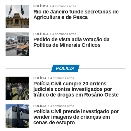
– *O fluxo dos recursos públicos precisa ser esclarecido*
POLÍTICA
4 semanas atrás
pelas autoridades responsáveis.
Rio de Janeiro funde secretarias de
Agricultura e de Pesca
O ex-governador destacou ainda que as medidas
cautelares da Operação Heritage foram autorizadas pelo
POLÍTICA
4 semanas atrás
Supremo Tribunal Federal após manifestação da
Pedido de vista adia votação da
Procuradoria-Geral da República.
Política de Minerais Críticos
*O que investiga a Polícia Federal*
A Operação Heritage apura se houve irregularidades na
POLÍCIA
negociação envolvendo recursos públicos destinados ao
acordo com a Oi.
POLÍCIA
4 semanas atrás
Polícia Civil cumpre 20 ordens
judiciais contra investigados por
Entre os crimes investigados estão: *organização
tráfico de drogas em Rosário Oeste
criminosa, peculato, lavagem de dinheiro, crimes contra o
Sistema Financeiro Nacional e uso de informação
POLÍCIA
4 semanas atrás
Polícia Civil prende investigado por
privilegiada*.
vender imagens de crianças em
cenas de estupro
Até o momento, a investigação segue em andamento e