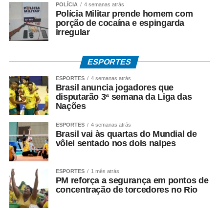
não há condenação de qualquer investigado.
POLÍCIA
4 semanas atrás
Polícia Militar prende homem com
porção de cocaína e espingarda
*O que diz Mauro Mendes*
irregular
*Mauro Mendes nega todas as acusações.*
Em manifestações públicas, o ex-governador afirma que
ESPORTES
o acordo foi celebrado dentro da legalidade, com
respaldo técnico e jurídico, e sustenta que a investigação
ESPORTES
4 semanas atrás
Brasil anuncia jogadores que
esclarecerá a regularidade dos atos praticados durante
disputarão 3ª semana da Liga das
sua gestão. Mendes também atribui as acusações ao
Nações
ambiente de disputa política.
ESPORTES
4 semanas atrás
Brasil vai às quartas do Mundial de
*Investigação continua*
vôlei sentado nos dois naipes
A Polícia Federal prossegue com a coleta de provas e a
análise dos documentos apreendidos durante a
Operação Heritage.
ESPORTES
1 mês atrás
PM reforça a segurança em pontos de
concentração de torcedores no Rio
A existência da investigação não representa condenação,
e todos os investigados têm assegurados os direitos ao
contraditório, à ampla defesa e à presunção de inocência.