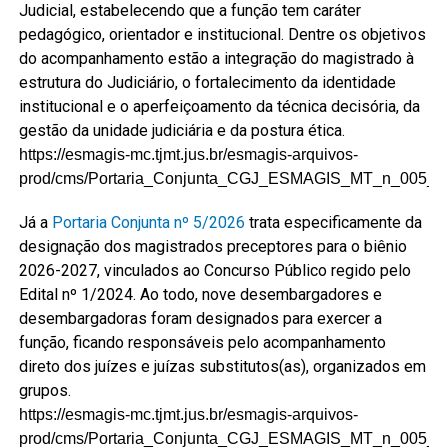
Judicial, estabelecendo que a função tem caráter
pedagógico, orientador e institucional. Dentre os objetivos
do acompanhamento estão a integração do magistrado à
estrutura do Judiciário, o fortalecimento da identidade
institucional e o aperfeiçoamento da técnica decisória, da
gestão da unidade judiciária e da postura ética.
https://esmagis-mc.tjmt.jus.br/esmagis-arquivos-
prod/cms/Portaria_Conjunta_CGJ_ESMAGIS_MT_n_005_20
Já a
Portaria Conjunta nº 5/2026
trata especificamente da
designação dos magistrados preceptores para o biênio
2026-2027, vinculados ao Concurso Público regido pelo
Edital nº 1/2024. Ao todo, nove desembargadores e
desembargadoras foram designados para exercer a
função, ficando responsáveis pelo acompanhamento
direto dos juízes e juízas substitutos(as), organizados em
grupos.
https://esmagis-mc.tjmt.jus.br/esmagis-arquivos-
prod/cms/Portaria_Conjunta_CGJ_ESMAGIS_MT_n_005_20