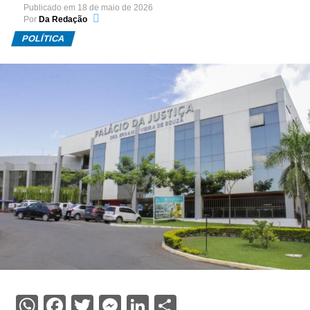
Publicado em
18 de maio de 2026
Por
Da Redação
POLÍTICA
WhatsApp
Facebook
Twitter
Messenger
LinkedIn
Share