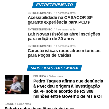
ENTRETENIMENTO
O *Espia News* continuará acompanhando o andamento
ENTRETENIMENTO
4 semanas atrás
do caso e trará novas informações à medida que houver
Acessibilidade na CASACOR SP
manifestações oficiais das autoridades e das partes
garante experiência para PCDs
envolvidas.
ENTRETENIMENTO
4 semanas atrás
Lab Novas Histórias abre inscrições
COMENTE ABAIXO:
para edição de 30 anos
ENTRETENIMENTO
4 semanas atrás
Características raras atraem turistas
WhatsApp
Facebook
Twitter
Messenger
LinkedIn
Share
para Poços de Caldas
MAIS LIDAS DA SEMANA
POLÍTICA
3 dias atrás
Pedro Taques afirma que denúncia
à PGR deu origem à investigação
da PF sobre acordo de R$ 308
milhões entre Governo de MT e Oi
SAÚDE
6 dias atrás
Estudo sobre hepatites virais traça