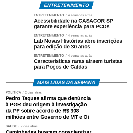
ambiente de disputa política.
ENTRETENIMENTO
*Investigação continua*
ENTRETENIMENTO
4 semanas atrás
Acessibilidade na CASACOR SP
A Polícia Federal prossegue com a coleta de provas e a
garante experiência para PCDs
análise dos documentos apreendidos durante a
Operação Heritage.
ENTRETENIMENTO
4 semanas atrás
Lab Novas Histórias abre inscrições
para edição de 30 anos
A existência da investigação não representa condenação,
e todos os investigados têm assegurados os direitos ao
ENTRETENIMENTO
4 semanas atrás
Características raras atraem turistas
contraditório, à ampla defesa e à presunção de inocência.
para Poços de Caldas
O *Espia News* continuará acompanhando o andamento
MAIS LIDAS DA SEMANA
do caso e trará novas informações à medida que houver
manifestações oficiais das autoridades e das partes
POLÍTICA
2 dias atrás
envolvidas.
Pedro Taques afirma que denúncia
à PGR deu origem à investigação
da PF sobre acordo de R$ 308
COMENTE ABAIXO:
milhões entre Governo de MT e Oi
SAÚDE
7 dias atrás
WhatsApp
Facebook
Twitter
Messenger
LinkedIn
Share
Caminhadas buscam conscientizar