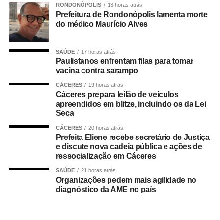
RONDONÓPOLIS
13 horas atrás
o Governo de Mato Grosso e a Oi S.A., encerrada por
Prefeitura de Rondonópolis lamenta morte
meio de um acordo administrativo que movimentou cerca
do médico Maurício Alves
de R$ 308 milhões.
SAÚDE
17 horas atrás
Na coletiva, Pedro Taques afirmou que o Estado possuía
Paulistanos enfrentam filas para tomar
decisões judiciais favoráveis e que, por isso, não haveria
vacina contra sarampo
fundamento jurídico para a celebração do acordo da
CÁCERES
19 horas atrás
forma como ocorreu. Segundo ele, a legislação estadual
Cáceres prepara leilão de veículos
que criou a Câmara de Resolução Consensual de
apreendidos em blitze, incluindo os da Lei
Conflitos, a *Consenso-MT*, não autorizaria esse tipo de
Seca
negociação envolvendo créditos tributários.
CÁCERES
20 horas atrás
Prefeita Eliene recebe secretário de Justiça
O ex-governador também disse que sua equipe
e discute nova cadeia pública e ações de
ressocialização em Cáceres
identificou movimentações financeiras consideradas
suspeitas envolvendo fundos de investimento ligados aos
SAÚDE
21 horas atrás
Organizações pedem mais agilidade no
valores pagos no acordo. As informações foram reunidas
diagnóstico da AME no país
em uma representação encaminhada à PGR, que
posteriormente resultou na abertura das investigações
pela Polícia Federal.