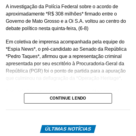
A investigação da Polícia Federal sobre o acordo de
aproximadamente *R$ 308 milhões* firmado entre o
Governo de Mato Grosso e a Oi S.A. voltou ao centro do
debate político nesta quinta-feira, (6-8)
Em coletiva de imprensa acompanhada pela equipe do
*Espia News*, o pré-candidato ao Senado da República
*Pedro Taques*, afirmou que a representação criminal
apresentada por seu escritório à Procuradoria-Geral da
República (PGR) foi o ponto de partida para a apuração
que culminou na deflagração da *Operação Heritage*.
Segundo Taques, a denúncia foi construída a partir da
CONTINUE LENDO
análise de documentos que, na avaliação dele, apontam
possíveis irregularidades na celebração do acordo entre
o Estado e a operadora de telefonia.
*Como surgiu o caso*
ÚLTIMAS NOTÍCIAS
O acordo investigado envolve uma disputa tributária entre