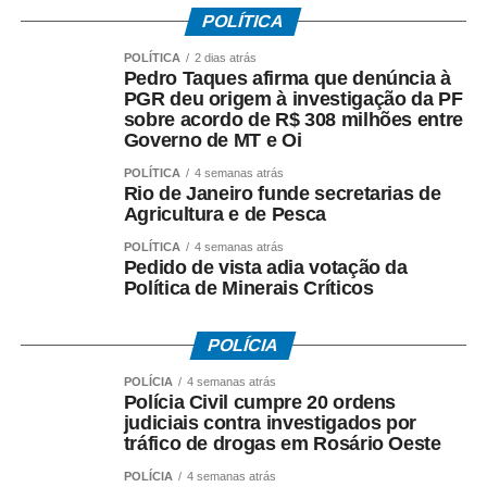
POLÍTICA
*O que disse Pedro Taques*
POLÍTICA
2 dias atrás
Durante a coletiva, Taques fez duras críticas ao acordo
Pedro Taques afirma que denúncia à
firmado pelo Governo do Estado e afirmou que:
PGR deu origem à investigação da PF
sobre acordo de R$ 308 milhões entre
– *A investigação da PF teve origem* na representação
Governo de MT e Oi
criminal apresentada por seu escritório;
– *O acordo com a Oi foi ilegal*, em sua avaliação;
POLÍTICA
4 semanas atrás
Rio de Janeiro funde secretarias de
– *Houve falhas nos critérios* utilizados para definir os
Agricultura e de Pesca
valores envolvidos;
– *O fluxo dos recursos públicos precisa ser esclarecido*
POLÍTICA
4 semanas atrás
Pedido de vista adia votação da
pelas autoridades responsáveis.
Política de Minerais Críticos
O ex-governador destacou ainda que as medidas
POLÍCIA
cautelares da Operação Heritage foram autorizadas pelo
Supremo Tribunal Federal após manifestação da
POLÍCIA
4 semanas atrás
Polícia Civil cumpre 20 ordens
Procuradoria-Geral da República.
judiciais contra investigados por
tráfico de drogas em Rosário Oeste
*O que investiga a Polícia Federal*
A Operação Heritage apura se houve irregularidades na
POLÍCIA
4 semanas atrás