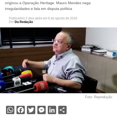
originou a Operação Heritage. Mauro Mendes nega
irregularidades e fala em disputa política
Publicados
2 dias atrás
em
6 de agosto de 2026
Por
Da Redação
Foto: Reprodução
WhatsApp
Facebook
Twitter
Messenger
LinkedIn
Share