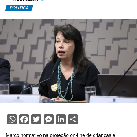
POLÍTICA
WhatsApp
Facebook
Twitter
Messenger
LinkedIn
Share
Marco normativo na proteção on-line de crianças e