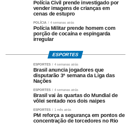
Polícia Civil prende investigado por
negociação envolvendo recursos públicos destinados ao
vender imagens de crianças em
acordo com a Oi.
cenas de estupro
POLÍCIA
4 semanas atrás
Entre os crimes investigados estão: *organização
Polícia Militar prende homem com
criminosa, peculato, lavagem de dinheiro, crimes contra o
porção de cocaína e espingarda
Sistema Financeiro Nacional e uso de informação
irregular
privilegiada*.
ESPORTES
Até o momento, a investigação segue em andamento e
não há condenação de qualquer investigado.
ESPORTES
4 semanas atrás
Brasil anuncia jogadores que
disputarão 3ª semana da Liga das
*O que diz Mauro Mendes*
Nações
*Mauro Mendes nega todas as acusações.*
ESPORTES
4 semanas atrás
Brasil vai às quartas do Mundial de
Em manifestações públicas, o ex-governador afirma que
vôlei sentado nos dois naipes
o acordo foi celebrado dentro da legalidade, com
ESPORTES
1 mês atrás
respaldo técnico e jurídico, e sustenta que a investigação
PM reforça a segurança em pontos de
esclarecerá a regularidade dos atos praticados durante
concentração de torcedores no Rio
sua gestão. Mendes também atribui as acusações ao