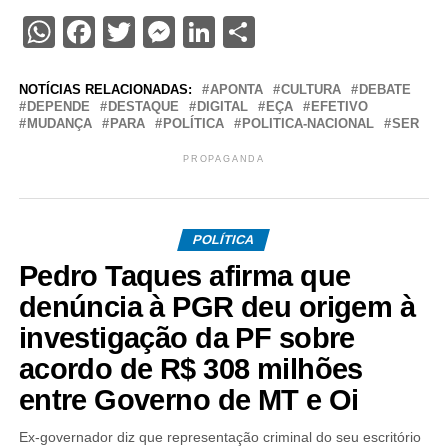
WhatsApp
Facebook
Twitter
Messenger
LinkedIn
Share
NOTÍCIAS RELACIONADAS:
APONTA
CULTURA
DEBATE
DEPENDE
DESTAQUE
DIGITAL
EÇA
EFETIVO
MUDANÇA
PARA
POLÍTICA
POLITICA-NACIONAL
SER
PROPAGANDA
POLÍTICA
Pedro Taques afirma que
denúncia à PGR deu origem à
investigação da PF sobre
acordo de R$ 308 milhões
entre Governo de MT e Oi
Ex-governador diz que representação criminal do seu escritório