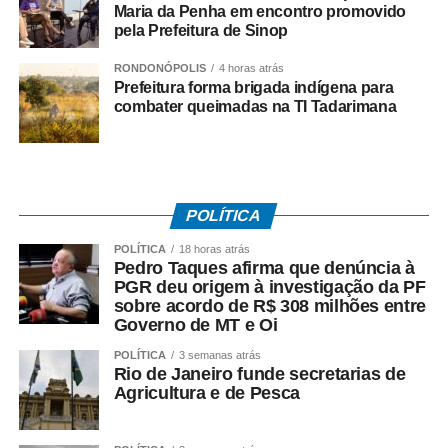
Maria da Penha em encontro promovido
suspeitas envolvendo fundos de investimento ligados aos
pela Prefeitura de Sinop
valores pagos no acordo. As informações foram reunidas
RONDONÓPOLIS
4 horas atrás
em uma representação encaminhada à PGR, que
Prefeitura forma brigada indígena para
posteriormente resultou na abertura das investigações
combater queimadas na TI Tadarimana
pela Polícia Federal.
*O que disse Pedro Taques*
Durante a coletiva, Taques fez duras críticas ao acordo
firmado pelo Governo do Estado e afirmou que:
POLÍTICA
– *A investigação da PF teve origem* na representação
POLÍTICA
18 horas atrás
criminal apresentada por seu escritório;
Pedro Taques afirma que denúncia à
– *O acordo com a Oi foi ilegal*, em sua avaliação;
PGR deu origem à investigação da PF
sobre acordo de R$ 308 milhões entre
– *Houve falhas nos critérios* utilizados para definir os
Governo de MT e Oi
valores envolvidos;
– *O fluxo dos recursos públicos precisa ser esclarecido*
POLÍTICA
3 semanas atrás
Rio de Janeiro funde secretarias de
pelas autoridades responsáveis.
Agricultura e de Pesca
O ex-governador destacou ainda que as medidas
cautelares da Operação Heritage foram autorizadas pelo