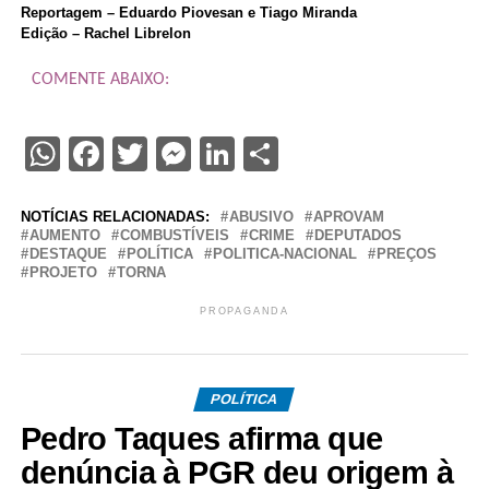
Reportagem – Eduardo Piovesan e Tiago Miranda
Edição – Rachel Librelon
COMENTE ABAIXO:
WhatsApp
Facebook
Twitter
Messenger
LinkedIn
Share
NOTÍCIAS RELACIONADAS:
ABUSIVO
APROVAM
AUMENTO
COMBUSTÍVEIS
CRIME
DEPUTADOS
DESTAQUE
POLÍTICA
POLITICA-NACIONAL
PREÇOS
PROJETO
TORNA
PROPAGANDA
POLÍTICA
Pedro Taques afirma que
denúncia à PGR deu origem à