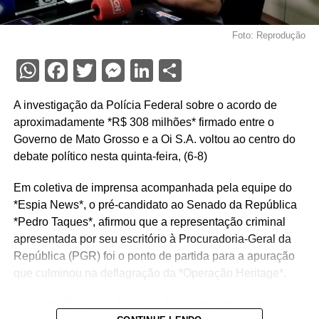
Foto: Reprodução
WhatsApp
Facebook
Twitter
Messenger
LinkedIn
Share
A investigação da Polícia Federal sobre o acordo de
aproximadamente *R$ 308 milhões* firmado entre o
Governo de Mato Grosso e a Oi S.A. voltou ao centro do
debate político nesta quinta-feira, (6-8)
Em coletiva de imprensa acompanhada pela equipe do
*Espia News*, o pré-candidato ao Senado da República
*Pedro Taques*, afirmou que a representação criminal
apresentada por seu escritório à Procuradoria-Geral da
República (PGR) foi o ponto de partida para a apuração
que culminou na deflagração da *Operação Heritage*.
Segundo Taques, a denúncia foi construída a partir da