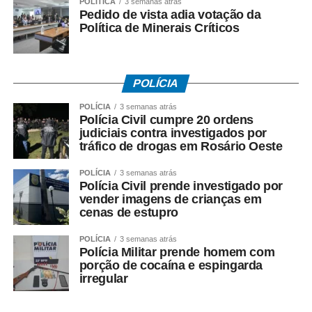
POLÍTICA
3 semanas atrás
Pedido de vista adia votação da
Supremo Tribunal Federal após manifestação da
Política de Minerais Críticos
Procuradoria-Geral da República.
*O que investiga a Polícia Federal*
A Operação Heritage apura se houve irregularidades na
POLÍCIA
negociação envolvendo recursos públicos destinados ao
POLÍCIA
3 semanas atrás
acordo com a Oi.
Polícia Civil cumpre 20 ordens
judiciais contra investigados por
Entre os crimes investigados estão: *organização
tráfico de drogas em Rosário Oeste
criminosa, peculato, lavagem de dinheiro, crimes contra o
POLÍCIA
3 semanas atrás
Sistema Financeiro Nacional e uso de informação
Polícia Civil prende investigado por
privilegiada*.
vender imagens de crianças em
cenas de estupro
Até o momento, a investigação segue em andamento e
POLÍCIA
3 semanas atrás
não há condenação de qualquer investigado.
Polícia Militar prende homem com
porção de cocaína e espingarda
*O que diz Mauro Mendes*
irregular
*Mauro Mendes nega todas as acusações.*