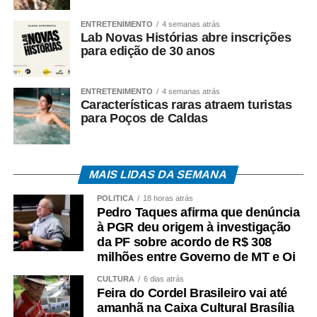
envolvidas.
ENTRETENIMENTO
4 semanas atrás
Lab Novas Histórias abre inscrições
COMENTE ABAIXO:
para edição de 30 anos
WhatsApp
Facebook
Twitter
Messenger
LinkedIn
Share
ENTRETENIMENTO
4 semanas atrás
Características raras atraem turistas
para Poços de Caldas
MAIS LIDAS DA SEMANA
POLÍTICA
18 horas atrás
Pedro Taques afirma que denúncia
à PGR deu origem à investigação
da PF sobre acordo de R$ 308
milhões entre Governo de MT e Oi
CULTURA
6 dias atrás
Feira do Cordel Brasileiro vai até
amanhã na Caixa Cultural Brasília