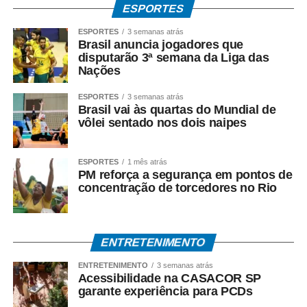
Em manifestações públicas, o ex-governador afirma que
ESPORTES
o acordo foi celebrado dentro da legalidade, com
ESPORTES
3 semanas atrás
respaldo técnico e jurídico, e sustenta que a investigação
Brasil anuncia jogadores que
disputarão 3ª semana da Liga das
esclarecerá a regularidade dos atos praticados durante
Nações
sua gestão. Mendes também atribui as acusações ao
ambiente de disputa política.
ESPORTES
3 semanas atrás
Brasil vai às quartas do Mundial de
*Investigação continua*
vôlei sentado nos dois naipes
A Polícia Federal prossegue com a coleta de provas e a
análise dos documentos apreendidos durante a
ESPORTES
1 mês atrás
Operação Heritage.
PM reforça a segurança em pontos de
concentração de torcedores no Rio
A existência da investigação não representa condenação,
e todos os investigados têm assegurados os direitos ao
contraditório, à ampla defesa e à presunção de inocência.
ENTRETENIMENTO
O *Espia News* continuará acompanhando o andamento
ENTRETENIMENTO
3 semanas atrás
Acessibilidade na CASACOR SP
do caso e trará novas informações à medida que houver
garante experiência para PCDs
manifestações oficiais das autoridades e das partes