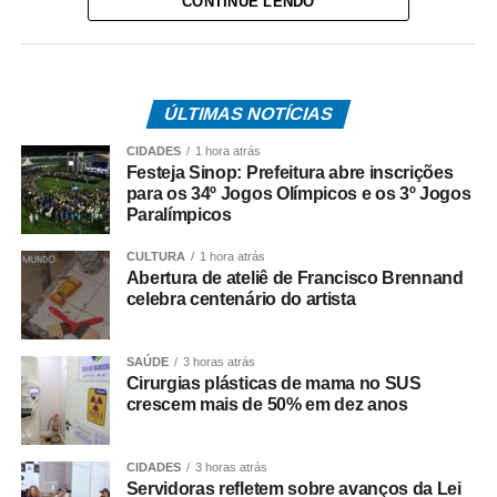
CONTINUE LENDO
análise de documentos que, na avaliação dele, apontam
possíveis irregularidades na celebração do acordo entre
o Estado e a operadora de telefonia.
*Como surgiu o caso*
ÚLTIMAS NOTÍCIAS
O acordo investigado envolve uma disputa tributária entre
CIDADES
1 hora atrás
o Governo de Mato Grosso e a Oi S.A., encerrada por
Festeja Sinop: Prefeitura abre inscrições
meio de um acordo administrativo que movimentou cerca
para os 34º Jogos Olímpicos e os 3º Jogos
de R$ 308 milhões.
Paralímpicos
CULTURA
1 hora atrás
Na coletiva, Pedro Taques afirmou que o Estado possuía
Abertura de ateliê de Francisco Brennand
decisões judiciais favoráveis e que, por isso, não haveria
celebra centenário do artista
fundamento jurídico para a celebração do acordo da
forma como ocorreu. Segundo ele, a legislação estadual
SAÚDE
3 horas atrás
que criou a Câmara de Resolução Consensual de
Cirurgias plásticas de mama no SUS
Conflitos, a *Consenso-MT*, não autorizaria esse tipo de
crescem mais de 50% em dez anos
negociação envolvendo créditos tributários.
O ex-governador também disse que sua equipe
CIDADES
3 horas atrás
Servidoras refletem sobre avanços da Lei
identificou movimentações financeiras consideradas