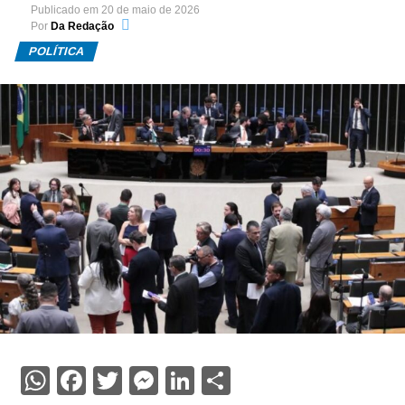
Publicado em
20 de maio de 2026
Por
Da Redação
POLÍTICA
WhatsApp
Facebook
Twitter
Messenger
LinkedIn
Share