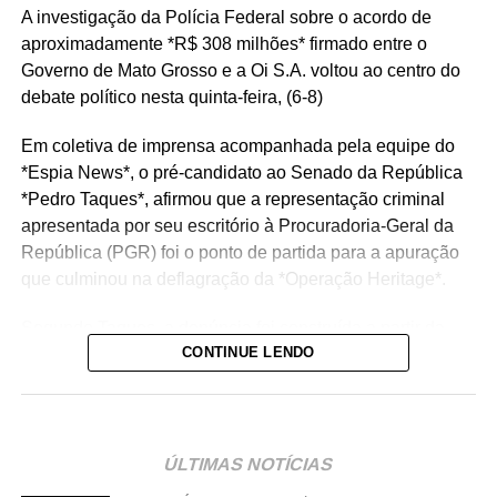
A investigação da Polícia Federal sobre o acordo de
aproximadamente *R$ 308 milhões* firmado entre o
Governo de Mato Grosso e a Oi S.A. voltou ao centro do
debate político nesta quinta-feira, (6-8)
Em coletiva de imprensa acompanhada pela equipe do
*Espia News*, o pré-candidato ao Senado da República
*Pedro Taques*, afirmou que a representação criminal
apresentada por seu escritório à Procuradoria-Geral da
República (PGR) foi o ponto de partida para a apuração
que culminou na deflagração da *Operação Heritage*.
Segundo Taques, a denúncia foi construída a partir da
CONTINUE LENDO
análise de documentos que, na avaliação dele, apontam
possíveis irregularidades na celebração do acordo entre
o Estado e a operadora de telefonia.
*Como surgiu o caso*
ÚLTIMAS NOTÍCIAS
O acordo investigado envolve uma disputa tributária entre