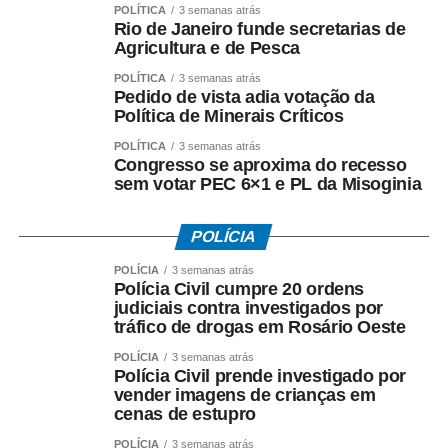
Assistência Técnica e Extensão Rural do Estado do
POLÍTICA
3 semanas atrás
Rio de Janeiro funde secretarias de
Rio de Janeiro (Emater-Rio).
Agricultura e de Pesca
POLÍTICA
3 semanas atrás
Pedido de vista adia votação da
Política de Minerais Críticos
POLÍTICA
3 semanas atrás
COMENTE ABAIXO:
Congresso se aproxima do recesso
sem votar PEC 6×1 e PL da Misoginia
WhatsApp
Facebook
Twitter
Messenger
LinkedIn
Share
POLÍCIA
POLÍCIA
3 semanas atrás
Polícia Civil cumpre 20 ordens
judiciais contra investigados por
tráfico de drogas em Rosário Oeste
POLÍCIA
3 semanas atrás
Polícia Civil prende investigado por
vender imagens de crianças em
cenas de estupro
POLÍCIA
3 semanas atrás