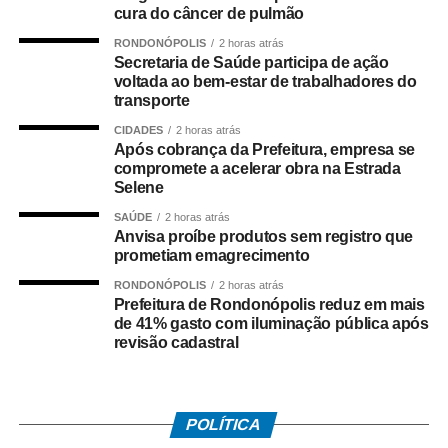
planejamento, coordenação, execução e
cura do câncer de pulmão
acompanhamento de ações nas áreas de agricultura,
RONDONÓPOLIS
2 horas atrás
pecuária, pesca, aquicultura, abastecimento, agricultura
Secretaria de Saúde participa de ação
voltada ao bem-estar de trabalhadores do
familiar e desenvolvimento regional.
transporte
A unificação das pastas também elimina sobreposição de
CIDADES
2 horas atrás
Após cobrança da Prefeitura, empresa se
competências, evita duplicidade de estruturas
compromete a acelerar obra na Estrada
administrativas e torna a tomada de decisões mais ágil,
Selene
fortalecendo a integração entre os órgãos e entidades
SAÚDE
2 horas atrás
ligados ao setor produtivo rural.
Anvisa proíbe produtos sem registro que
prometiam emagrecimento
Perfil
RONDONÓPOLIS
2 horas atrás
Prefeitura de Rondonópolis reduz em mais
A nova secretaria será comandada pelo médico
de 41% gasto com iluminação pública após
veterinário Ricardo Augusto Rosa Mansur que já
revisão cadastral
atuou como coordenador de Fomento Agropecuário e
de Defesa Sanitária Animal na Secretaria de
Agricultura, Pecuária, Pesca e Abastecimento.
POLÍTICA
Mansur também foi diretor-técnico na Empresa de