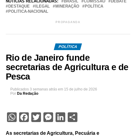
NOTÍCIAS RELACIONADAS:
BRASIL
COMISSÃO
DEBATE
DESTAQUE
ILEGAL
MINERAÇÃO
POLÍTICA
POLITICA-NACIONAL
PROPAGANDA
POLÍTICA
Rio de Janeiro funde
secretarias de Agricultura e de
Pesca
Publicados
3 semanas atrás
em
15 de julho de 2026
Por
Da Redação
WhatsApp
Facebook
Twitter
Messenger
LinkedIn
Share
As secretarias de Agricultura, Pecuária e