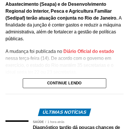
Abastecimento (Seapa) e de Desenvolvimento
Regional do Interior, Pesca e Agricultura Familiar
(Sedipaf) terão atuação conjunta no Rio de Janeiro.
A
finalidade da junção é conter gastos e reduzir a máquina
administrativa, além de fortalecer a gestão de políticas
públicas.
A mudança foi publicada no
Diário Oficial do estado
nessa terça-feira (14). De acordo com o governo em
exercício, o estado do Rio mantém 35 secretarias e o
ideal seria ter 22 ou 23 secretarias.
CONTINUE LENDO
Com a reorganização, a Secretaria de Estado de
Desenvolvimento Regional do Interior, Pesca e
Agricultura Familiar passa a concentrar as atribuições
das duas pastas e será comandada pelo médico
ÚLTIMAS NOTÍCIAS
veterinário Ricardo Augusto Rosa Mansur.
SAÚDE
1 hora atrás
Com a junção, um único órgão ficará responsável pelo
Diagnóstico tardio dá poucas chances de