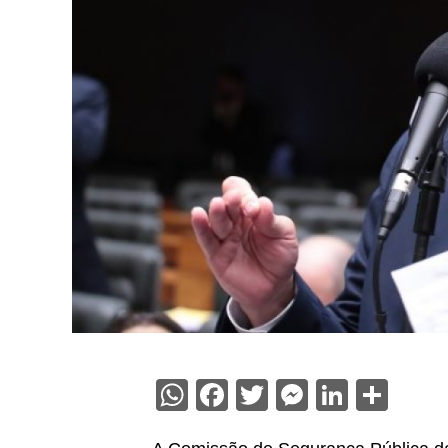
WhatsApp
Facebook
Twitter
Messenge
Linked
Sha