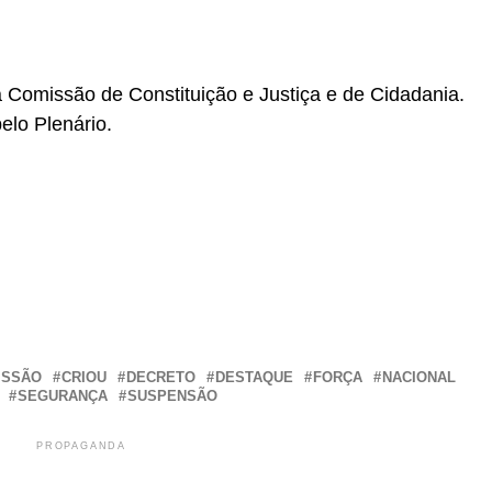
a Comissão de Constituição e Justiça e de Cidadania.
elo Plenário.
r
In
re
ISSÃO
CRIOU
DECRETO
DESTAQUE
FORÇA
NACIONAL
SEGURANÇA
SUSPENSÃO
PROPAGANDA