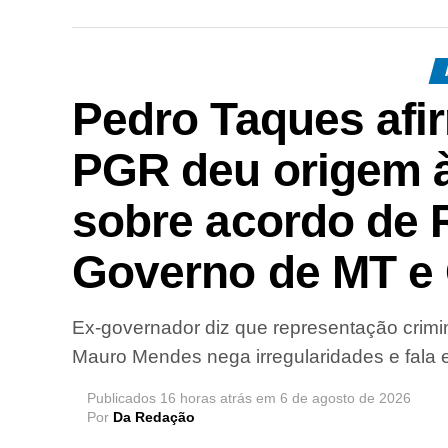
Pedro Taques afi
PGR deu origem à
sobre acordo de 
Governo de MT e 
Ex-governador diz que representação crimin
Mauro Mendes nega irregularidades e fala e
Publicados
16 horas atrás
em
6 de agosto de 2026
Por
Da Redação