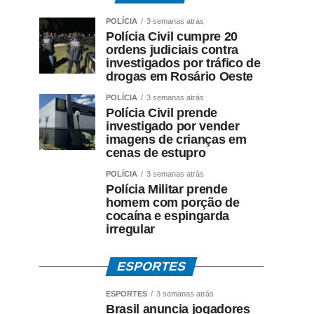
POLÍCIA
3 semanas atrás
Polícia Civil cumpre 20
ordens judiciais contra
investigados por tráfico de
drogas em Rosário Oeste
POLÍCIA
3 semanas atrás
Polícia Civil prende
investigado por vender
imagens de crianças em
cenas de estupro
POLÍCIA
3 semanas atrás
Polícia Militar prende
homem com porção de
cocaína e espingarda
irregular
ESPORTES
ESPORTES
3 semanas atrás
Brasil anuncia jogadores