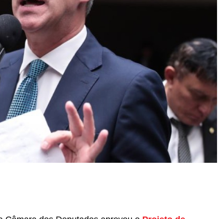
r
In
re